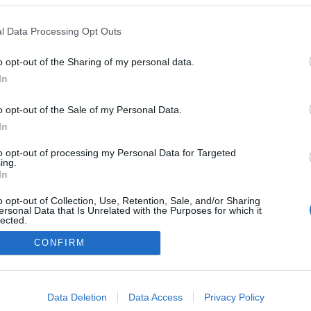
l Data Processing Opt Outs
o opt-out of the Sharing of my personal data.
In
o opt-out of the Sale of my Personal Data.
In
to opt-out of processing my Personal Data for Targeted
ing.
In
o opt-out of Collection, Use, Retention, Sale, and/or Sharing
ersonal Data that Is Unrelated with the Purposes for which it
lected.
Out
CONFIRM
consents
NÉPI
o allow Google to enable storage related to advertising like cookies on
Data Deletion
Data Access
Privacy Policy
evice identifiers in apps.