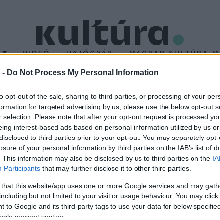
T
VIDEÓ
HAJÓGYÁR
MAGYAR KULTÚRA M
 -
Do Not Process My Personal Information
yetemi Könyvtár
to opt-out of the sale, sharing to third parties, or processing of your per
formation for targeted advertising by us, please use the below opt-out s
r selection. Please note that after your opt-out request is processed y
ött, idekerült könyvtára is. 1784-ben II. József a könyvtárat a 
eing interest-based ads based on personal information utilized by us or
nyt magángyűjtemények, külföldi adományok, az egyetem tanárain
disclosed to third parties prior to your opt-out. You may separately opt-
losure of your personal information by third parties on the IAB’s list of
ves tudósoké, mint pl. Pray György, Cornides Dániel, Schwartner M
. This information may also be disclosed by us to third parties on the
IA
Helytartótanács 1780-ban elrendelte a kötelespéldány szolgáltatá
Participants
that may further disclose it to other third parties.
ányt beszolgáltassanak a könyvtárba.
 that this website/app uses one or more Google services and may gath
including but not limited to your visit or usage behaviour. You may click 
 to Google and its third-party tags to use your data for below specifi
ogle consent section.