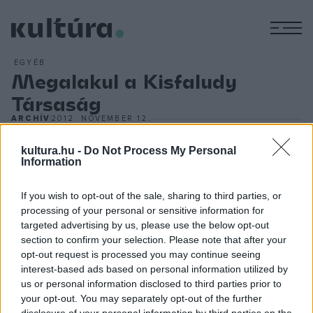
M
EGYÉB
Megalakul a Kisfaludy
Társaság
ARCHÍV
2012. NOVEMBER 12.
A magyar irodalom fejlesztése és a műízlés nemesítése
kultura.hu -
Do Not Process My Personal
érdekében alakult emléktársaságot Toldy Ferenc
Information
kezdeményezésére a Kisfaludy Károly körül kialakult új
szellemiség kezdeményezői alapították. Havonta felolvasó
If you wish to opt-out of the sale, sharing to third parties, or
gyűléseket rendeztek, évente közgyűlést hívtak össze.
processing of your personal or sensitive information for
targeted advertising by us, please use the below opt-out
Működésükről a Kisfaludy Társaság Évlapjai című
section to confirm your selection. Please note that after your
kiadványban számoltak be. Pályadíjakat, könyveket adtak ki
opt-out request is processed you may continue seeing
a népköltészetre, a z antik és világirodalom értékeire
interest-based ads based on personal information utilized by
us or personal information disclosed to third parties prior to
irányítva a figyelmet. A XIX. század végétől kezdve egyre
your opt-out. You may separately opt-out of the further
inkább a konzervatív irodalmi törekvések támogatója és a
disclosure of your personal information by third parties on the