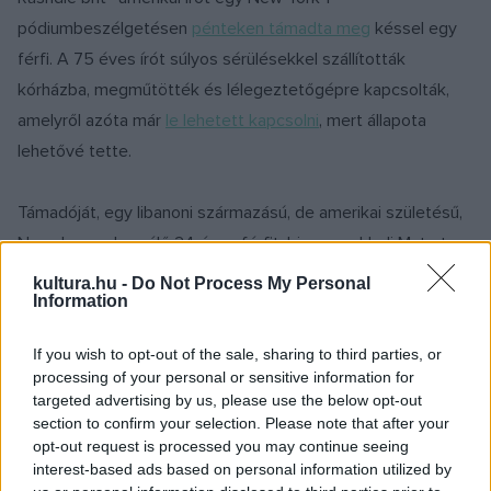
pódiumbeszélgetésen
pénteken támadta meg
késsel egy
férfi. A 75 éves írót súlyos sérülésekkel szállították
kórházba, megműtötték és lélegeztetőgépre kapcsolták,
amelyről azóta már
le lehetett kapcsolni
, mert állapota
lehetővé tette.
Támadóját, egy libanoni származású, de amerikai születésű,
New Jersey-ben élő 24 éves férfit, bizonyos Hadi Matart
elfogták, és gyilkossági kísérletért, illetve súlyos testi
kultura.hu -
Do Not Process My Personal
Information
sértésért vádat emeltek ellene. A hatóságok Matar
közösségi posztolásainak átvizsgálása alapján arra jutottak,
If you wish to opt-out of the sale, sharing to third parties, or
hogy szimpatizál a síita szélsőségességgel és az iráni
processing of your personal or sensitive information for
Forradalmi Gárdával.
targeted advertising by us, please use the below opt-out
section to confirm your selection. Please note that after your
opt-out request is processed you may continue seeing
A Rushdie elleni támadást számosan elítélték a világon,
interest-based ads based on personal information utilized by
köztük J. K. Rowling brit írónő is a Twitteren. Ő azt írta: