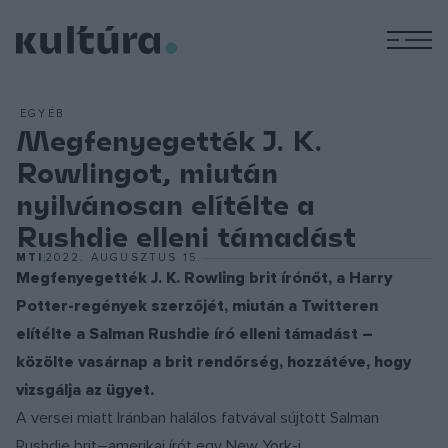
M
EGYÉB
Megfenyegették J. K.
Rowlingot, miután
nyilvánosan elítélte a
Rushdie elleni támadást
MTI
2022. AUGUSZTUS 15.
Megfenyegették J. K. Rowling brit írónőt, a Harry
Potter-regények szerzőjét, miután a Twitteren
elítélte a Salman Rushdie író elleni támadást –
közölte vasárnap a brit rendőrség, hozzátéve, hogy
vizsgálja az ügyet.
A versei miatt Iránban halálos fatvával sújtott Salman
Rushdie brit–amerikai írót egy New York-i