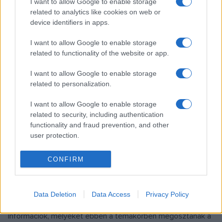
I want to allow Google to enable storage
related to analytics like cookies on web or
device identifiers in apps.
I want to allow Google to enable storage
related to functionality of the website or app.
I want to allow Google to enable storage
related to personalization.
I want to allow Google to enable storage
Fotó: Csákvári Zsigmond
related to security, including authentication
functionality and fraud prevention, and other
user protection.
CONFIRM
Kérdésünkre Martin Henrik elmondta, hogy az űrkutatás,
valamint legfrissebb eredményei már hosszabb ideje
foglalkoztatják, és ebben is számára az a legkülönlegesebb,
Data Deletion
Data Access
Privacy Policy
amely egyben alkotásra is inspirálja, hogy azok az
információk, melyeket ebben a témakörben megosztanak a