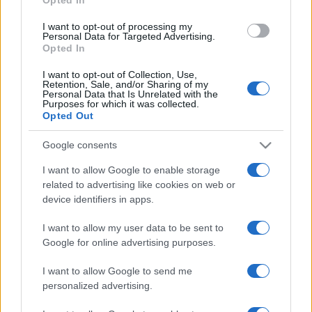
I want to opt-out of processing my
Personal Data for Targeted Advertising.
Hozzátette, hogy a ?fikció és a valóság határterülete ez?,
Opted In
és Martin Henrik kiállítása ehhez kapcsolódóan ?meggyőző
I want to opt-out of Collection, Use,
erejű hoaxok létrehozására és bemutatására irányul?. ?
Retention, Sale, and/or Sharing of my
Personal Data that Is Unrelated with the
Miközben az egyes munkák megformálása nagyon is
Purposes for which it was collected.
Opted Out
funkcionális és esztétikus, valójában Henrik megzavarja a
tárgyak jól megszokott rendszerét, egyszerre épít két,
Google consents
egymást kizáró entitásra? ? összegezte Készman
I want to allow Google to enable storage
megnyitóját.
related to advertising like cookies on web or
device identifiers in apps.
I want to allow my user data to be sent to
Google for online advertising purposes.
I want to allow Google to send me
personalized advertising.