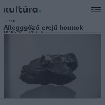
M
EGYÉB
Meggyőző erejű hoaxok
ARCHÍV
2016. JANUÁR 6.