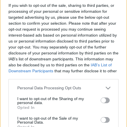
hitrendszerek egymásnak feszüléséről van szó.? ? mondta
If you wish to opt-out of the sale, sharing to third parties, or
el.
processing of your personal or sensitive information for
targeted advertising by us, please use the below opt-out
section to confirm your selection. Please note that after your
opt-out request is processed you may continue seeing
interest-based ads based on personal information utilized by
us or personal information disclosed to third parties prior to
your opt-out. You may separately opt-out of the further
disclosure of your personal information by third parties on the
IAB’s list of downstream participants. This information may
also be disclosed by us to third parties on the
IAB’s List of
Downstream Participants
that may further disclose it to other
third parties.
Please note that this website/app uses one or more Google
Personal Data Processing Opt Outs
services and may gather and store information including but
not limited to your visit or usage behaviour. You may click to
I want to opt-out of the Sharing of my
personal data.
grant or deny consent to Google and its third-party tags to
Opted In
use your data for below specified purposes in below Google
Fotó: Csákvári Zsigmond
consent section.
I want to opt-out of the Sale of my
Personal Data.
Opted In