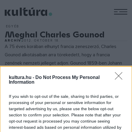
M
EGYÉB
Meghal Charles Gounod
ARCHÍV
2012. OKTÓBER 18.
A 75 éves korában elhunyt francia zeneszerző, Charles
Gounod alkotásaiban arra törekedett, hogy a francia
zenének nemzeti jelleget adjon. Gounod 1859-ben Johann
Wolfgang Goethe drámája alapján írt operájával, a `Faust`-tal
kultura.hu -
Do Not Process My Personal
(Németországban átkeresztelték `Margareth`-re) világsikert
Information
ért el. Rosszindulatú kritikusai tévesen fogták rá, hogy a
zenét nem ő szerezte, hanem egy elmegyógyintézetben
If you wish to opt-out of the sale, sharing to third parties, or
processing of your personal or sensitive information for
élő komponista. Kétségtelen, hogy Charles Gounod-t
targeted advertising by us, please use the below opt-out
gyakran csak más zeneszerzők utánzójának tartották,
section to confirm your selection. Please note that after your
mégis sikerült önálló stílust kifejlesztenie. Alkotásai jelentős
opt-out request is processed you may continue seeing
interest-based ads based on personal information utilized by
része a vallásos művek köréből való, ezekben kifejezésre