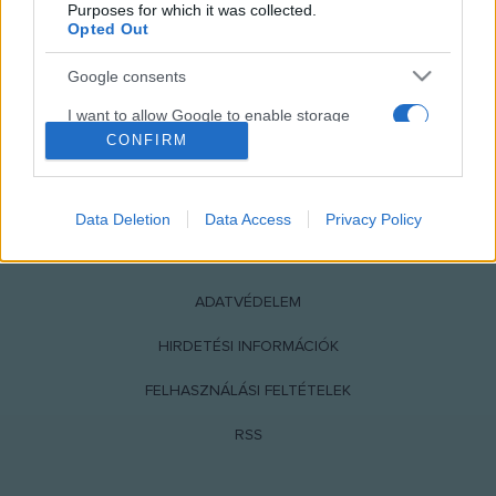
Purposes for which it was collected.
Opted Out
Google consents
I want to allow Google to enable storage
related to advertising like cookies on web or
CONFIRM
device identifiers in apps.
NÉPI
I want to allow my user data to be sent to
Data Deletion
Data Access
Privacy Policy
Google for online advertising purposes.
IMPRESSZUM
I want to allow Google to send me
personalized advertising.
ADATVÉDELEM
I want to allow Google to enable storage
HIRDETÉSI INFORMÁCIÓK
related to analytics like cookies on web or
FELHASZNÁLÁSI FELTÉTELEK
device identifiers in apps.
RSS
I want to allow Google to enable storage
related to functionality of the website or app.