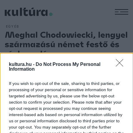
M
EGYÉB
Meghal Chodowiecki, lengyel
származású német festő és
rézkarcoló
ARCHÍV
2012. FEBRUÁR 7.
kultura.hu -
Do Not Process My Personal
Daniel Nikolaus Chodowiecki Gdansk-ban született.
Information
Berlinben végezte tanulmányait, először festészettel
foglalkozott, később tanulta meg a rézkarcolást, és
If you wish to opt-out of the sale, sharing to third parties, or
processing of your personal or sensitive information for
hamarosan a legkedveltebb illusztrátor lett. 1797-től a berlini
targeted advertising by us, please use the below opt-out
akadémia igazgatója volt. Kisalakú rézkarcain tárgyilagosan,
section to confirm your selection. Please note that after your
de jó megfigyeléssel jellemezte kora erkölcsét és alakjait.
opt-out request is processed you may continue seeing
interest-based ads based on personal information utilized by
Illusztrációkat készített többek közt Lessing: Barnheimi
us or personal information disclosed to third parties prior to
Minna, Schiller: Ármány és szerelem, Cervantes: Don Quijote
your opt-out. You may separately opt-out of the further
című művéhez. Berlinben hunyt el. Levelezése és útinaplója