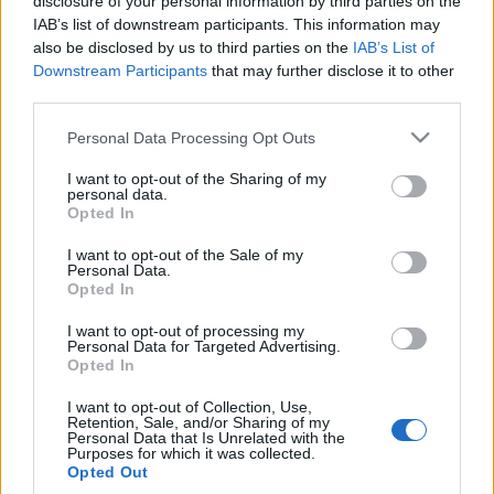
disclosure of your personal information by third parties on the
IAB’s list of downstream participants. This information may
1920-ban nyomtatásban is megjelent.
also be disclosed by us to third parties on the
IAB’s List of
Downstream Participants
that may further disclose it to other
third parties.
Please note that this website/app uses one or more Google
Personal Data Processing Opt Outs
services and may gather and store information including but
HÍREK
not limited to your visit or usage behaviour. You may click to
I want to opt-out of the Sharing of my
personal data.
grant or deny consent to Google and its third-party tags to
Opted In
use your data for below specified purposes in below Google
MEGOSZTÁS
consent section.
I want to opt-out of the Sale of my
Personal Data.
Opted In
I want to opt-out of processing my
Personal Data for Targeted Advertising.
Opted In
I want to opt-out of Collection, Use,
Retention, Sale, and/or Sharing of my
Personal Data that Is Unrelated with the
Purposes for which it was collected.
Opted Out