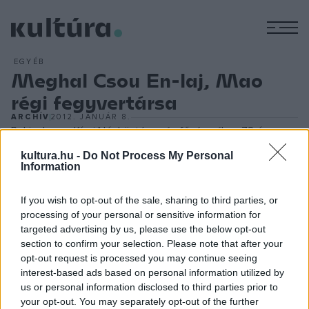
M
EGYÉB
Meghal Csou En-laj, Mao
régi fegyvertársa
ARCHÍV
2012. JANUÁR 8.
Pekingben, a Kínai Népköztársaság fővárosában 78 éves
korában elhunyt Csou En-laj, kommunista politikus. Csou En-
kultura.hu -
Do Not Process My Personal
Information
laj, aki Mao Ce-tung mellett az egyetlen aktív tagja volt a
Politikai Bizottság Állandó Bizottságának, Kína legfelső
If you wish to opt-out of the sale, sharing to third parties, or
döntéshozó szervének, Kína politikailag legbefolyásosabb
processing of your personal or sensitive information for
és legkiemelkedőbb személyiségei közé tartozott. Egyik
targeted advertising by us, please use the below opt-out
section to confirm your selection. Please note that after your
alapítója volt Kína Kommunista Pártjának (1921. VII. 20.), s
opt-out request is processed you may continue seeing
1928-tól a Politikai Bizottság tagja. Udvari tisztviselő fiaként
interest-based ads based on personal information utilized by
Párizsban, Berlinben a Göttingenben tanult, s 1934-ben részt
us or personal information disclosed to third parties prior to
your opt-out. You may separately opt-out of the further
vett a `hosszú menetelésben` (1934). A háború után a