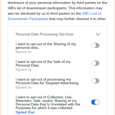
disclosure of your personal information by third parties on the
népköztársaság miniszterelnökeként azon fáradozott, hogy
IAB’s list of downstream participants. This information may
Kínát kivezesse a politikai elszigeteltségből.
also be disclosed by us to third parties on the
IAB’s List of
Downstream Participants
that may further disclose it to other
third parties.
Please note that this website/app uses one or more Google
Personal Data Processing Opt Outs
services and may gather and store information including but
not limited to your visit or usage behaviour. You may click to
I want to opt-out of the Sharing of my
HÍREK
personal data.
grant or deny consent to Google and its third-party tags to
Opted In
use your data for below specified purposes in below Google
consent section.
MEGOSZTÁS
I want to opt-out of the Sale of my
Personal Data.
Opted In
I want to opt-out of processing my
Personal Data for Targeted Advertising.
Opted In
I want to opt-out of Collection, Use,
Retention, Sale, and/or Sharing of my
Personal Data that Is Unrelated with the
Purposes for which it was collected.
Opted Out