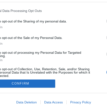
l Data Processing Opt Outs
o opt-out of the Sharing of my personal data.
In
o opt-out of the Sale of my Personal Data.
In
to opt-out of processing my Personal Data for Targeted
ing.
In
o opt-out of Collection, Use, Retention, Sale, and/or Sharing
ersonal Data that Is Unrelated with the Purposes for which it
lected.
Out
CONFIRM
NÉPI
consents
o allow Google to enable storage related to advertising like cookies on
Data Deletion
Data Access
Privacy Policy
evice identifiers in apps.