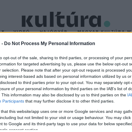
T
VIDEÓ
HAJÓGYÁR
MAGYAR KULTÚRA M
 -
Do Not Process My Personal Information
 Mansart francia építés
to opt-out of the sale, sharing to third parties, or processing of your per
formation for targeted advertising by us, please use the below opt-out s
r selection. Please note that after your opt-out request is processed y
n. Életműve korszakalkotó jelentőségű volt a francia klasszizmus
eing interest-based ads based on personal information utilized by us or
ását érvényre juttatni, miképpen kell azokat tagolt együttesbe r
disclosed to third parties prior to your opt-out. You may separately opt-
losure of your personal information by third parties on the IAB’s list of
allanak. 1636-tól királyi szolgálatban állt. Ő bővítette a nyugati szá
. This information may also be disclosed by us to third parties on the
IA
s melletti Maisons-Lafitte- kastélyt.
Participants
that may further disclose it to other third parties.
 that this website/app uses one or more Google services and may gath
including but not limited to your visit or usage behaviour. You may click 
 to Google and its third-party tags to use your data for below specifi
ogle consent section.