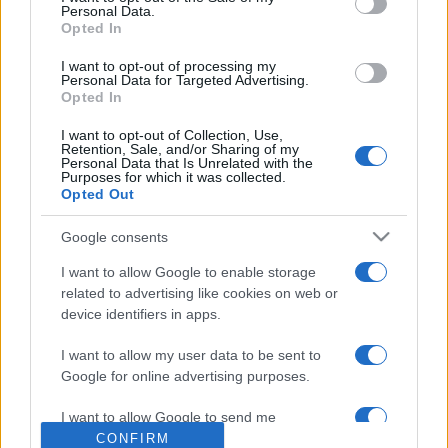
Personal Data.
Gulácsyhoz. Emlékkiállítását 1936-ban a Nemzeti Szalonban,
Opted In
1947-ben pedig a Bibliotheca Officinában rendezték meg. A
I want to opt-out of processing my
magyar szürrealista törekvések egyik ősüket tisztelték
Personal Data for Targeted Advertising.
Opted In
fantáziagazdag, bizonyos részében azonban a
pszichopatológia problémakörébe tartozó festészetében.
I want to opt-out of Collection, Use,
Retention, Sale, and/or Sharing of my
Képei a Nemzeti Galériában és nagyobb
Personal Data that Is Unrelated with the
Purposes for which it was collected.
magángyűjteményekben találhatók.
Opted Out
Google consents
I want to allow Google to enable storage
related to advertising like cookies on web or
device identifiers in apps.
HÍREK
I want to allow my user data to be sent to
MEGOSZTÁS
Google for online advertising purposes.
I want to allow Google to send me
personalized advertising.
CONFIRM