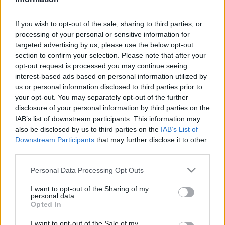
híres képeit is az elmegyógyintézetben festette. 1924-ben
If you wish to opt-out of the sale, sharing to third parties, or
megvakult. Művészetét különös álomvilág, sajátos líra
processing of your personal or sensitive information for
jellemzi. Rokokó hangulatú, légies nőalakjai, sétáló figurái, a
targeted advertising by us, please use the below opt-out
Beatricével találkozó Dante légies álomvilágban mozognak
section to confirm your selection. Please note that after your
opt-out request is processed you may continue seeing
`Naconxypan`-ban, a művész lázas képzelet teremtette
interest-based ads based on personal information utilized by
birodalom ódon falai között. Művészete nem tartozik
us or personal information disclosed to third parties prior to
semmiféle `izmushoz`, álmodó fantáziájának, a középkorhoz
your opt-out. You may separately opt-out of the further
disclosure of your personal information by third parties on the
tapadó áhítatának az ösztönös kivetítődése. Még leginkább
IAB’s list of downstream participants. This information may
az angol preraffaeliták elkésett utódának tekinthető. Finom
also be disclosed by us to third parties on the
IAB’s List of
festői hang, lágy tónusok, néhány képén még zománcos
Downstream Participants
that may further disclose it to other
third parties.
színmegoldás jellemzi meseszerűen átfogalmazott olasz
történelmi és zsánerjeleneteket ábrázoló festészetét. 1911-
Please note that this website/app uses one or more Google
Personal Data Processing Opt Outs
services and may gather and store information including but
ben Strindberg Hattyúvér című mesejátékához díszleteket
not limited to your visit or usage behaviour. You may click to
I want to opt-out of the Sharing of my
és kosztümöket tervezett. Ady Endre, Juhász Gyula és
personal data.
grant or deny consent to Google and its third-party tags to
Opted In
Keleti Artúr igen szerette festészetét, az utóbbinak
use your data for below specified purposes in below Google
consent section.
könyvét illusztrálta, Juhász pedig megrázó verset írt
I want to opt-out of the Sale of my