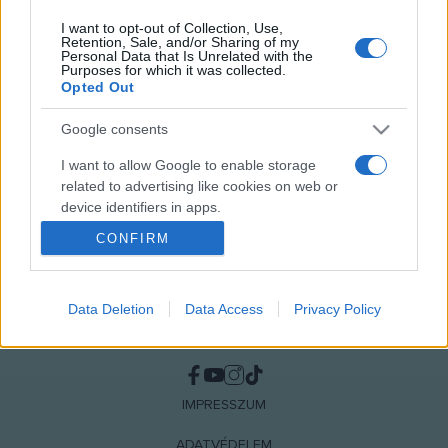
HÍREK
I want to opt-out of Collection, Use,
Retention, Sale, and/or Sharing of my
Personal Data that Is Unrelated with the
MEGOSZTÁS
Purposes for which it was collected.
Opted Out
Google consents
I want to allow Google to enable storage
related to advertising like cookies on web or
device identifiers in apps.
CONFIRM
I want to allow my user data to be sent to
Google for online advertising purposes.
Data Deletion
Data Access
Privacy Policy
I want to allow Google to send me
personalized advertising.
NÉPI
I want to allow Google to enable storage
related to analytics like cookies on web or
IMPRESSZUM
device identifiers in apps.
ADATVÉDELEM