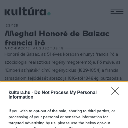
M
EGYÉB
Meghal Honoré de Balzac
francia író
ARCHÍV
2012. AUGUSZTUS 18.
Honoré de Balzac, az 51 éves korában elhunyt francia író a
szociológiai realisztikus regény megteremtője. Fő műve, az
"Emberi színjáték" című regényciklus (1829-1854) a francia
társadalom fejlődését ábrázolja 1816-tól 1848-ig, burzsoázia
felemelkedését, a kapitalista rendszer kialakulását, annak
kultura.hu -
Do Not Process My Personal
pénz és nyereség utáni hajszáját. Balzac alakjait
Information
pszichológiai szempontból művészien jellemzi, legfőbb
jelentőségük mégis abban rejlik, hogy különböző szociális
If you wish to opt-out of the sale, sharing to third parties, or
processing of your personal or sensitive information for
csoportok képviselői és a társadalmi osztályok közötti
targeted advertising by us, please use the below opt-out
ellentétek hordozói. Balzac a modern kapitalizmust elemzi,