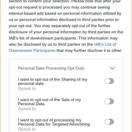
section to confirm your selection. Please note that after your
amelyet a társadalom betegségének, de egyben
opt-out request is processed you may continue seeing
interest-based ads based on personal information utilized by
feltartóztathatatlannak is tart; bemutatja, hogyan mérgezi
us or personal information disclosed to third parties prior to
meg a vagyon és a birtoklási törekvés az emberi
your opt-out. You may separately opt-out of the further
kapcsolatokat, hogy zülleszti üzletté a szerelmet, és hogyan
disclosure of your personal information by third parties on the
IAB’s list of downstream participants. This information may
idegeníti el az egyént saját magától. Balzac szomorúan veszi
also be disclosed by us to third parties on the
IAB’s List of
tudomásul a régi hierarchikus királyság, a nemesség és az
Downstream Participants
that may further disclose it to other
egyház hanyatlását, de illúziók nélküli realisztikus
third parties.
látásmódjával ábrázolja a nemesség romlását és csodálja a
Please note that this website/app uses one or more Google
Personal Data Processing Opt Outs
burzsoázia teljesítményét. Ebből az ellentmondásból vonták
services and may gather and store information including but
not limited to your visit or usage behaviour. You may click to
I want to opt-out of the Sharing of my
le esztéták "a realizmus győzelmé"-nek szabályát, azaz a
personal data.
grant or deny consent to Google and its third-party tags to
Opted In
művész politikai elveinek is ellentmondhat, amikor a
use your data for below specified purposes in below Google
valóságot ábrázolj.
consent section.
I want to opt-out of the Sale of my
Personal Data.
Opted In
I want to opt-out of processing my
Personal Data for Targeted Advertising.
Opted In