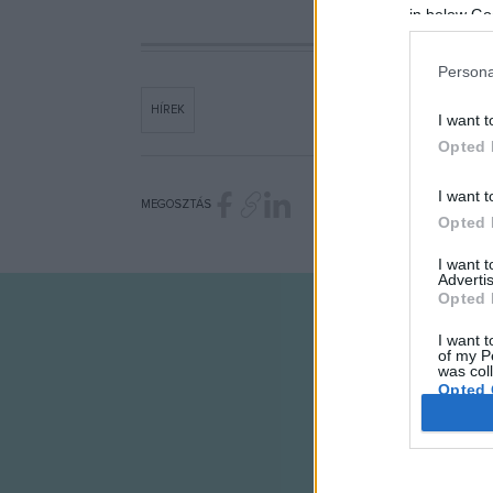
in below Go
Persona
HÍREK
I want t
Opted 
I want t
MEGOSZTÁS
Opted 
I want 
Advertis
Opted 
I want t
of my P
was col
Opted 
Google 
I want t