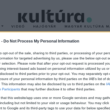
T
VIDEÓ
HAJÓGYÁR
MAGYAR KULTÚRA M
 -
Do Not Process My Personal Information
y spanyol király
to opt-out of the sale, sharing to third parties, or processing of your per
formation for targeted advertising by us, please use the below opt-out s
absburgok spanyol ágának utolsó tagja, II. Károly (1661-1700), a
r selection. Please note that after your opt-out request is processed y
klése körüli küzdelmek töltötték ki. Az uralkodó október 3-án írta 
eing interest-based ads based on personal information utilized by us or
disclosed to third parties prior to your opt-out. You may separately opt-
béke megőrzése érdekében kérte, hogy a herceg vegye feleségül L
losure of your personal information by third parties on the IAB’s list of
császári udvarban felháborodást, a tengeri hatalmaknál megdöbben
. This information may also be disclosed by us to third parties on the
IA
llyá kiáltatta ki unokáját. Anjou Fülöp herceg 1701 januárjában fra
Participants
that may further disclose it to other third parties.
e vonatkozó igényeit érvényesíteni kívánó Lipót császár háború
 that this website/app uses one or more Google services and may gath
vá vált.
including but not limited to your visit or usage behaviour. You may click 
 to Google and its third-party tags to use your data for below specifi