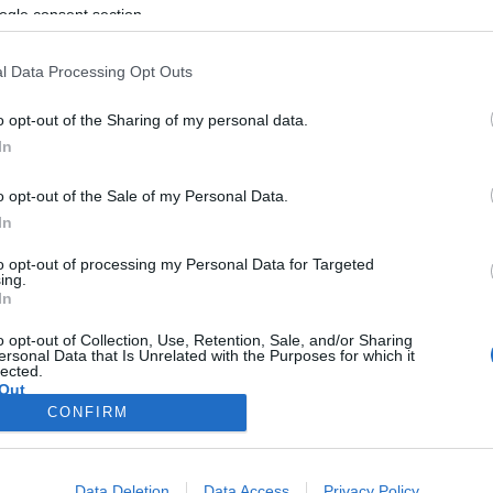
ogle consent section.
l Data Processing Opt Outs
o opt-out of the Sharing of my personal data.
In
o opt-out of the Sale of my Personal Data.
In
to opt-out of processing my Personal Data for Targeted
ing.
In
o opt-out of Collection, Use, Retention, Sale, and/or Sharing
ersonal Data that Is Unrelated with the Purposes for which it
lected.
Out
CONFIRM
consents
o allow Google to enable storage related to advertising like cookies on
Data Deletion
Data Access
Privacy Policy