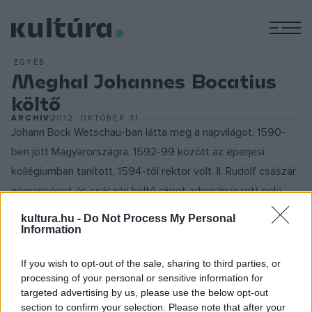
M
EGYÉB
Meghal Johannes Bocatius
költő
ARCHÍV
2012. OKTÓBER 31.
Johann Bock Wetschau-ban látta meg a napvilágot. 1590-
ben jött Magyarországra. 1592-99 között az eperjesi
kollégiumban tanított, 1594-től rektor volt. II. Rudolf császár
nemességet és császári költő címet adományozott neki.
1599-ben Kassán lett rektor, később Bocskai István oldalára
kultura.hu -
Do Not Process My Personal
állt. A fejedelem 1606-ban követségbe Németországba
Information
küldte a protestáns választófejedelmek szövetségének
If you wish to opt-out of the sale, sharing to third parties, or
megnyerése érdekében, de a császáriak Prágában elfogták
processing of your personal or sensitive information for
és élethossziglani börtönre ítélték. Öt évig sínylődött a
targeted advertising by us, please use the below opt-out
prágai börtönben, amikor a felesége, aki a várban cselédnek
section to confirm your selection. Please note that after your