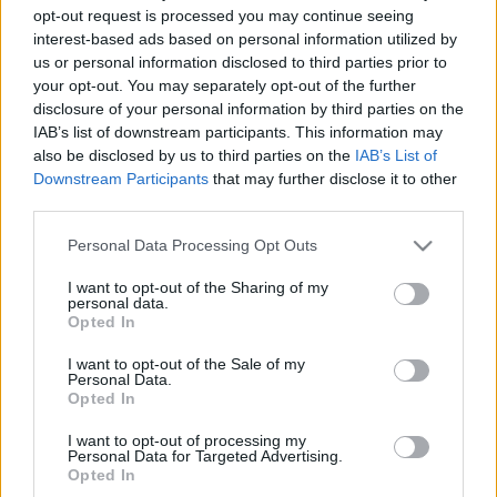
opt-out request is processed you may continue seeing
állt be, kenyérbe rejtett kötélhágcsót juttatott be cellájába,
interest-based ads based on personal information utilized by
s így 1610 végén megszökött. 1611-ben ismét kassai polgár
us or personal information disclosed to third parties prior to
lett, s 1613-18 között a városi iskola igazgatójaként
your opt-out. You may separately opt-out of the further
disclosure of your personal information by third parties on the
működött. Lemondása után Bethlen Gábor is gyakorta bízott
IAB’s list of downstream participants. This information may
rá fontos diplomáciai küldetéseket. - Tanárként Seneca
also be disclosed by us to third parties on the
IAB’s List of
elveit követte, tanítványait a gyakorlati életre készítette fel.
Downstream Participants
that may further disclose it to other
third parties.
Műveit latinul írta. Sok adatot gyűjtött nagy történeti
művéhez, amelyből csak részleteket írt meg. Eközben talált
Please note that this website/app uses one or more Google
Personal Data Processing Opt Outs
services and may gather and store information including but
rá arra a két műfajra, amelyekben maradandót alkotott: a
not limited to your visit or usage behaviour. You may click to
I want to opt-out of the Sharing of my
levélre és a naplóra. A morvaországi Uhersky Brod-ban érte
personal data.
grant or deny consent to Google and its third-party tags to
Opted In
a halál.
use your data for below specified purposes in below Google
consent section.
I want to opt-out of the Sale of my
Personal Data.
Opted In
I want to opt-out of processing my
Personal Data for Targeted Advertising.
Opted In
HÍREK