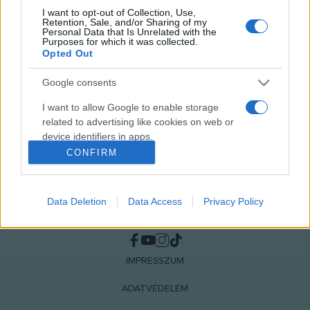
I want to opt-out of Collection, Use,
Retention, Sale, and/or Sharing of my
MEGOSZTÁS
Personal Data that Is Unrelated with the
Purposes for which it was collected.
Opted Out
Google consents
I want to allow Google to enable storage
related to advertising like cookies on web or
device identifiers in apps.
CONFIRM
I want to allow my user data to be sent to
Google for online advertising purposes.
Data Deletion
Data Access
Privacy Policy
I want to allow Google to send me
NÉPI
personalized advertising.
I want to allow Google to enable storage
IMPRESSZUM
related to analytics like cookies on web or
device identifiers in apps.
ADATVÉDELEM
I want to allow Google to enable storage