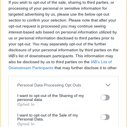
If you wish to opt-out of the sale, sharing to third parties, or
Goethe Társaság magyar tagozatának elnöke. A Magyarok
processing of your personal or sensitive information for
Világszövetsége alelnöke és a PEN Club tiszteletbeli
targeted advertising by us, please use the below opt-out
section to confirm your selection. Please note that after your
elnöke. A kortárs magyar irodalom sokoldalú művelője.
opt-out request is processed you may continue seeing
Arany János életművét nagy alapossággal tárta fel. Versei is
interest-based ads based on personal information utilized by
tudatosan kapcsolódnak a magyar irodalom klasszikus
us or personal information disclosed to third parties prior to
your opt-out. You may separately opt-out of the further
költészetéhez. Nevéhez fűződött Arany János, Batsányi
disclosure of your personal information by third parties on the
János, Madách Imre műveinek sajtó alá rendezése, kritikai és
IAB’s list of downstream participants. This information may
népszerűsítő kiadása, átdolgozása. Fotóművészekkel több
also be disclosed by us to third parties on the
IAB’s List of
Downstream Participants
that may further disclose it to other
tematikus kötetet is kiadott (pl. a Balatonról, Bartók színpadi
third parties.
műveiről). Részt vállalt a magyar irodalom németországi és a
Please note that this website/app uses one or more Google
Personal Data Processing Opt Outs
német irodalom magyarországi népszerűsítésében. 1976-
services and may gather and store information including but
ban Herder-díjjal tüntették ki. 1996-ban életművéért
not limited to your visit or usage behaviour. You may click to
I want to opt-out of the Sharing of my
personal data.
Széchenyi-díjat kapott. 2004-ben írói és művelődéspolitikai
grant or deny consent to Google and its third-party tags to
Opted In
use your data for below specified purposes in below Google
tevékenységéért posztumusz Magyar Örökség-díjban
consent section.
I want to opt-out of the Sale of my
részesült. Fő művei: Arany János, Örökség. Magyar
Personal Data.
Opted In
íróarcképek, A szépség haszna, Dunántúli hexameterek, Így