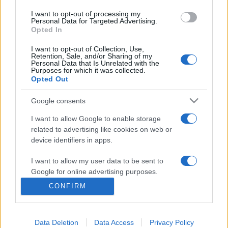
éltem, A viaskodás szonettjeiből, Istenek játékában, Híres
I want to opt-out of processing my
Personal Data for Targeted Advertising.
magyar könyvtárak, Árnyak nyomában, Helyünk a világban,
Opted In
Féktelen idő, Valaki tenyerén.
I want to opt-out of Collection, Use,
Retention, Sale, and/or Sharing of my
Personal Data that Is Unrelated with the
Purposes for which it was collected.
Opted Out
Google consents
HÍREK
I want to allow Google to enable storage
related to advertising like cookies on web or
MEGOSZTÁS
device identifiers in apps.
I want to allow my user data to be sent to
Google for online advertising purposes.
CONFIRM
I want to allow Google to send me
personalized advertising.
Data Deletion
Data Access
Privacy Policy
I want to allow Google to enable storage