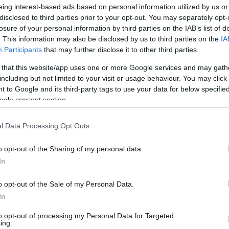
központosított királyi hatalmat természetszerűleg ellenző nemesség
eing interest-based ads based on personal information utilized by us or
zte is a nemeseket, hogy legyenek jelen az udvarnál, hogy ily módo
disclosed to third parties prior to your opt-out. You may separately opt-
elen luxus, mely hatalmas összegeket emésztett fel, több nemest c
losure of your personal information by third parties on the IAB’s list of
. This information may also be disclosed by us to third parties on the
IA
Participants
that may further disclose it to other third parties.
részt a spanyol szokásokból átvett, szigorúan meghatározott cer
 that this website/app uses one or more Google services and may gath
ever"), az étkezés, ahol a közönség megcsodálhatta a Napkirályt, 
including but not limited to your visit or usage behaviour. You may click 
ikai hatalmától megfosztott nemesség e ceremóniákban kapott fel
 to Google and its third-party tags to use your data for below specifi
politika (1666) biztosította.
ogle consent section.
nek példaképül szolgált. A külpolitikában a Napkirály hódító háb
l Data Processing Opt Outs
 de terjeszkedése hamarosan a Franciaországgal szemben szövetk
o opt-out of the Sharing of my personal data.
lúciós háború (1667. május, 1672, 1678) során Spanyol-Németalföld
In
gyre inkább önkényuralommá változott. A király Versailles-ban a
o opt-out of the Sale of my Personal Data.
 célja egy független, francia egyház megteremtése volt, a pápas
In
tum visszavonásában csúcsosodott ki (1685. XI. 8.). A tolerancia
ranciaországnak.
to opt-out of processing my Personal Data for Targeted
ing.