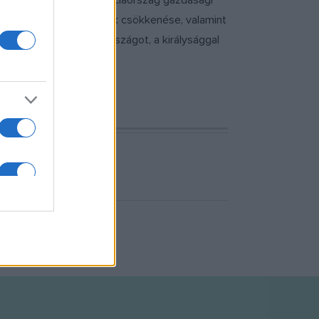
sak tovább rontottak Franciaország gazdasági
égek, a lakosság számának csökkenése, valamint
 Lajos romba döntött országot, a királysággal
ldáját követték.