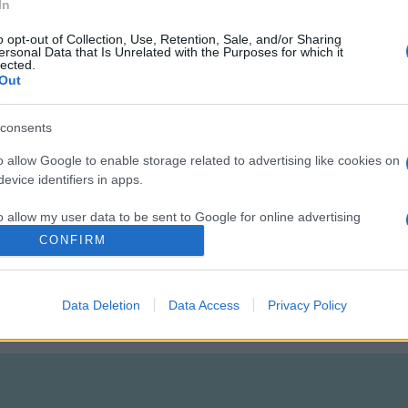
rón (1700. IV. 11.) megszerzéséért folytatott állandó háborúk nemc
In
ak. Belpolitikai következménye pedig: gazdasági válságok, éhíns
o opt-out of Collection, Use, Retention, Sale, and/or Sharing
 és az elnyomó intézkedéseket bíráló ellenzék megerősödése. XIV.
ersonal Data that Is Unrelated with the Purposes for which it
lected.
y örökségül dédunokájára.
Out
ta azokat a népeket is, ahol a kis államok urai a francia luxus pé
consents
o allow Google to enable storage related to advertising like cookies on
evice identifiers in apps.
o allow my user data to be sent to Google for online advertising
s.
CONFIRM
to allow Google to send me personalized advertising.
Data Deletion
Data Access
Privacy Policy
o allow Google to enable storage related to analytics like cookies on
evice identifiers in apps.
o allow Google to enable storage related to functionality of the website