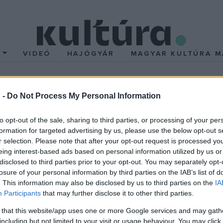
T
VIDEÓ
HAJÓGYÁR
MAGYAR KULTÚRA M
örgyi Albert
 -
Do Not Process My Personal Information
to opt-out of the sale, sharing to third parties, or processing of your per
1917-ben kapott orvosi diplomát. Több mint tíz évig járta a vilá
formation for targeted advertising by us, please use the below opt-out s
men lett tanszékvezető professzor, s rövid idő alatt biológiai ku
r selection. Please note that after your opt-out request is processed y
eing interest-based ads based on personal information utilized by us or
került izolálnia a C-vitamint, amelyet - utalva az anyag skorbut
disclosed to third parties prior to your opt-out. You may separately opt-
gyarországon dolgozó tudósként - 1937-ben orvosi Nobel-díjat ka
losure of your personal information by third parties on the IAB’s list of
t a fumársav-katalízis vonatkozásában`. A II. világháború idején 
. This information may also be disclosed by us to third parties on the
IA
Participants
that may further disclose it to other third parties.
részt. 1945-47-ben a budapesti tudományegyetem tanára volt. 194
zet kutatólaboratóriumában folytatta. Fő kutatási területe a sejtl
 that this website/app uses one or more Google services and may gath
including but not limited to your visit or usage behaviour. You may click 