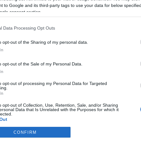
e és gyógyítása volt. 1962 és 1971 között a Darthmouth-i Egyetem 
 to Google and its third-party tags to use your data for below specifi
-as évektől rendszeresen hazalátogatott. 1987-től nevét viselt
ogle consent section.
Biológiai oxidációk, fermentációk és vitaminok, 1937; Studies on 
scular contraction, 1947; Chemical physiology of contraction in 
l Data Processing Opt Outs
960; Egy biológus gondolatai, 1970; Az élő állapot, 1973; Az élet 
o opt-out of the Sharing of my personal data.
In
o opt-out of the Sale of my Personal Data.
In
to opt-out of processing my Personal Data for Targeted
ing.
In
o opt-out of Collection, Use, Retention, Sale, and/or Sharing
ersonal Data that Is Unrelated with the Purposes for which it
lected.
Out
CONFIRM
consents