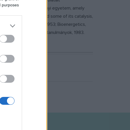
professzora volt. Kapcsolatait
ed purposes
e a szegedi orvostudományi egyetem, amely
biological oxidation and some of its catalysis,
body and heart muscle, 1953; Bioenergetics,
jellege, 1974; Válogatott tanulmányok, 1983.