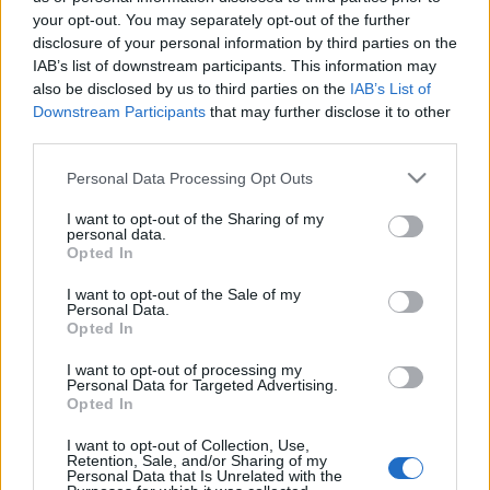
your opt-out. You may separately opt-out of the further
civilizáció átmegy a születés, a növekedés, a hanyatlás, a
disclosure of your personal information by third parties on the
felbomlás és a pusztulás szakaszán. Rendszerét sok
IAB’s list of downstream participants. This information may
támadás érte, analógiáit cáfolták. Délkelet-Európa
also be disclosed by us to third parties on the
IAB’s List of
Downstream Participants
that may further disclose it to other
szakértőjeként részt vett mind az 1919-es, mind az 1946-os
third parties.
párizsi béketárgyalásokon.
Please note that this website/app uses one or more Google
Personal Data Processing Opt Outs
services and may gather and store information including but
not limited to your visit or usage behaviour. You may click to
I want to opt-out of the Sharing of my
personal data.
grant or deny consent to Google and its third-party tags to
Opted In
use your data for below specified purposes in below Google
HÍREK
consent section.
I want to opt-out of the Sale of my
Personal Data.
Opted In
MEGOSZTÁS
I want to opt-out of processing my
Personal Data for Targeted Advertising.
Opted In
I want to opt-out of Collection, Use,
Retention, Sale, and/or Sharing of my
Personal Data that Is Unrelated with the