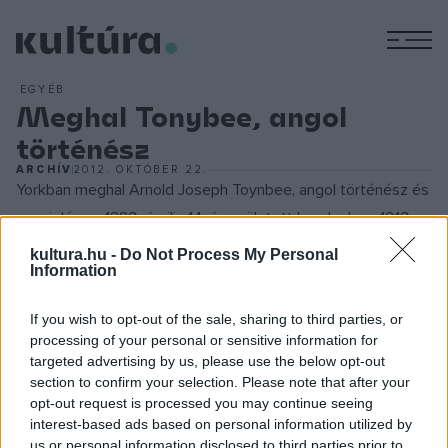
M
EGYÉB
Meghal Tonybee, angol
történész
ARCHÍV
2012. OKTÓBER 22.
Yorkban meghal Arnold Joseph Toynbee, angol történész és
szociológus. 1889. április 14-én született Londonban. 1919-
től a bizánci, valamint az újgörög nyelv professzora volt. Fő
kultura.hu -
Do Not Process My Personal
Information
műve, a 12 kötetes A Study of History (Tanulmány a
történelemről) 1934 és 1961 között jelent meg. Emellett
If you wish to opt-out of the sale, sharing to third parties, or
rengeteg cikket közölt, amelyekben a hellenizmussal, a
processing of your personal or sensitive information for
Nyugat és a kereszténység, valamint a többi korai civilizáció
targeted advertising by us, please use the below opt-out
section to confirm your selection. Please note that after your
és a vallás viszonyával foglalkozott. Történetfilozófiájában
opt-out request is processed you may continue seeing
tagadta a történeti fejlődés elvét, szerinte a
interest-based ads based on personal information utilized by
világtörténelem a civilizációk összessége, s minden
us or personal information disclosed to third parties prior to