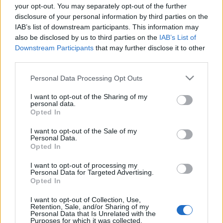
your opt-out. You may separately opt-out of the further
disclosure of your personal information by third parties on the
IAB’s list of downstream participants. This information may
A Kamaraszínházban szeptemberben Keszég László
also be disclosed by us to third parties on the
IAB’s List of
rendezésében a
Berzsián és Dideki
című mese, októberben
Downstream Participants
that may further disclose it to other
third parties.
pedig
Az üvegcipő
című vígjáték lesz látható. Szabó Máté
az
Ivanon
című színművet viszi színpadra jövő márciusban, a
Please note that this website/app uses one or more Google
Personal Data Processing Opt Outs
services and may gather and store information including but
Miskolci Balett pedig idén novemberre az
Anyegin
nel
not limited to your visit or usage behaviour. You may click to
I want to opt-out of the Sharing of my
készül, Kozma Attila rendezésében. A Játékszínben
personal data.
grant or deny consent to Google and its third-party tags to
Opted In
szeptemberben a
Hedda Gabler
című előadást tekinthetik
use your data for below specified purposes in below Google
consent section.
meg a nézők, Rusznyák Gábor rendezésében, de a Szőcs
I want to opt-out of the Sale of my
Personal Data.
Artur rendezte
Leonce és Léna
is műsoron lesz jövő
Opted In
márciusban. A Miskolci Balett jövő áprilisra egy szerelmi
I want to opt-out of processing my
Personal Data for Targeted Advertising.
történettel készül a tánckedvelő közönségnek.
A szerelem
Opted In
hatalma
című előadásban „Héloise francia apátnő és
I want to opt-out of Collection, Use,
Abélard, a messze földön híres tudós pap tiltott, ám sírig
Retention, Sale, and/or Sharing of my
Personal Data that Is Unrelated with the
tartó szerelmét jelenítik meg a tánc nyelvén”.
Purposes for which it was collected.