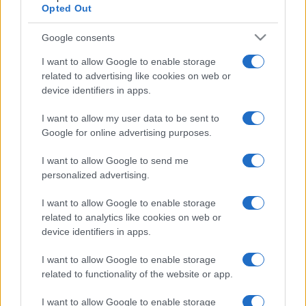
Opted Out
Google consents
I want to allow Google to enable storage
related to advertising like cookies on web or
device identifiers in apps.
I want to allow my user data to be sent to
Google for online advertising purposes.
I want to allow Google to send me
personalized advertising.
I want to allow Google to enable storage
related to analytics like cookies on web or
A bérleteket május 16. és 31. között lehet megújítani, a teljes
device identifiers in apps.
körű bérletértékesítés pedig június elsején kezdődik.
I want to allow Google to enable storage
related to functionality of the website or app.
Fotók: Gálos Mihály Samu/Miskolci Nemzeti Színház
I want to allow Google to enable storage