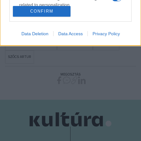
related to personalization.
CONFIRM
I want to allow Google to enable storage
related to security, including authentication
BÉRES ATTILA
ÉVADISMERTETŐ
KESZÉG LÁSZLÓ
MISKOLCI BALETT
functionality and fraud prevention, and other
Data Deletion
Data Access
Privacy Policy
user protection.
MISKOLCI NEMZETI SZÍNHÁZ
RUSZNYÁK GÁBOR
SZABÓ MÁTÉ
SZŐCS ARTUR
MEGOSZTÁS