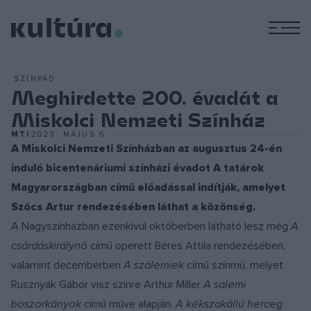
M
SZÍNPAD
Meghirdette 200. évadát a
Miskolci Nemzeti Színház
MTI
2023. MÁJUS 6.
A Miskolci Nemzeti Színházban az augusztus 24-én
induló bicentenáriumi színházi évadot A tatárok
Magyarországban című előadással indítják, amelyet
Szőcs Artur rendezésében láthat a közönség.
A Nagyszínházban ezenkívül októberben látható lesz még
A
csárdáskirálynő
című operett Béres Attila rendezésében,
valamint decemberben
A szálemiek
című színmű, melyet
Rusznyák Gábor visz színre Arthur Miller
A salemi
boszorkányok
című műve alapján.
A kékszakállú herceg