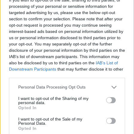
processing of your personal or sensitive information for
szándékának tisztaságát, sőt elveik és céljaik alapvető
targeted advertising by us, please use the below opt-out
azonosságát is, hibáztatja modorát és taktikáját, amely
section to confirm your selection. Please note that after your
`sírba dönti a magyart`: a kiváltságosokat elriasztja a reform
opt-out request is processed you may continue seeing
interest-based ads based on personal information utilized by
támogatásától, az ellenzéket megosztja, a népet lázadásra
us or personal information disclosed to third parties prior to
ingerli, végül az abszolutizmus visszatéréséhez vezet majd.
your opt-out. You may separately opt-out of the further
Szembenállásukat valójában lényeges tartalmi különbségek
disclosure of your personal information by third parties on the
IAB’s list of downstream participants. This information may
motiválták. Kossuth nélkülözhetetlennek tartotta a polgári
also be disclosed by us to third parties on the
IAB’s List of
nemzetállam megteremtéséhez a birodalomhoz fűződő
Downstream Participants
that may further disclose it to other
kapcsolat és így Magyarország és a Habsburg-ház
third parties.
viszonyának újrarendezését (nem elszakítását), nemzetiségi
Please note that this website/app uses one or more Google
Personal Data Processing Opt Outs
politikája pedig a minél eredményesebb magyarosítás
services and may gather and store information including but
not limited to your visit or usage behaviour. You may click to
I want to opt-out of the Sharing of my
céljával osztozott a liberális nacionalizmus illúzióiban.
personal data.
grant or deny consent to Google and its third-party tags to
Opted In
Széchenyi ellenben az udvarhoz való viszony bolygatása
use your data for below specified purposes in below Google
helyett először a belső erősödésre, a gazdasági-társadalmi
consent section.
I want to opt-out of the Sale of my
Personal Data.
reformra kívánt összpontosítani (nem tagadva a birodalom
Opted In
és Magyarország közti feszültségek feloldásának