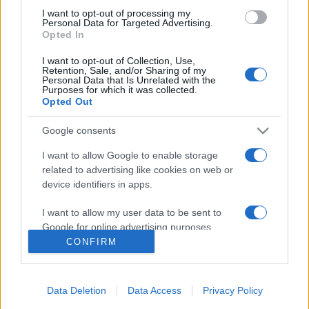
I want to opt-out of processing my
szükségét). Nemzetiségi politikájában is a türelmességet
Personal Data for Targeted Advertising.
Opted In
hirdette.
I want to opt-out of Collection, Use,
Retention, Sale, and/or Sharing of my
Personal Data that Is Unrelated with the
Purposes for which it was collected.
Opted Out
HÍREK
Google consents
I want to allow Google to enable storage
MEGOSZTÁS
related to advertising like cookies on web or
device identifiers in apps.
I want to allow my user data to be sent to
Google for online advertising purposes.
CONFIRM
I want to allow Google to send me
personalized advertising.
Data Deletion
Data Access
Privacy Policy
I want to allow Google to enable storage