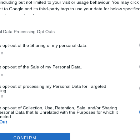
majd. miközben a második világháború előtti modernizmus emlék
including but not limited to your visit or usage behaviour. You may click 
 épült meghatározó épületeket és új városokat a társadalom és a
 to Google and its third-party tags to use your data for below specifi
ogle consent section.
gnek a leromlása és eltüntetése, de egyre több helyen bontakoz
l Data Processing Opt Outs
osainak politikai jelentésén? Lehet-e fejleszteni a modernizmus e
o opt-out of the Sharing of my personal data.
volt? Időben felismerjük-e az értékeset a közelmúlt építészetéb
In
o opt-out of the Sale of my Personal Data.
In
to opt-out of processing my Personal Data for Targeted
ing.
In
o opt-out of Collection, Use, Retention, Sale, and/or Sharing
ersonal Data that Is Unrelated with the Purposes for which it
lected.
Out
CONFIRM
consents