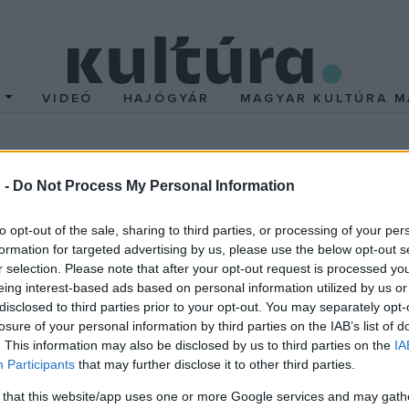
T
VIDEÓ
HAJÓGYÁR
MAGYAR KULTÚRA M
emlékek új generációjá
 -
Do Not Process My Personal Information
zthetőségének határait boncolgatják: hogyan lehet érdekeltté te
to opt-out of the sale, sharing to third parties, or processing of your per
formation for targeted advertising by us, please use the below opt-out s
társ építészeti eszközökkel új életet adni egy régi élet emlékén
r selection. Please note that after your opt-out request is processed y
eing interest-based ads based on personal information utilized by us or
éldákat, ahol a történeti épületeknek sikeres kiegészítője lett
disclosed to third parties prior to your opt-out. You may separately opt-
losure of your personal information by third parties on the IAB’s list of
zermegoldások helyett minél több helyen lehessen itthon is bátr
. This information may also be disclosed by us to third parties on the
IA
épületek további életszerű használatát.
Participants
that may further disclose it to other third parties.
 that this website/app uses one or more Google services and may gath