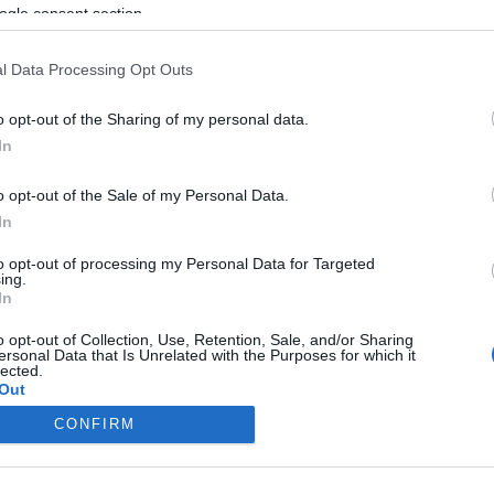
ogle consent section.
l Data Processing Opt Outs
o opt-out of the Sharing of my personal data.
In
o opt-out of the Sale of my Personal Data.
In
to opt-out of processing my Personal Data for Targeted
ing.
In
o opt-out of Collection, Use, Retention, Sale, and/or Sharing
ersonal Data that Is Unrelated with the Purposes for which it
lected.
Out
CONFIRM
consents
o allow Google to enable storage related to advertising like cookies on