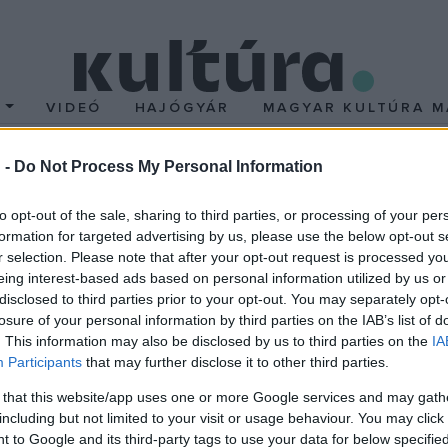
T
VIDEÓ
HAJÓGYÁR
MAGYAR KULTÚRA M
 -
Do Not Process My Personal Information
angosfilmgyártás a bu
to opt-out of the sale, sharing to third parties, or processing of your per
formation for targeted advertising by us, please use the below opt-out s
r selection. Please note that after your opt-out request is processed y
eing interest-based ads based on personal information utilized by us or
el Zuglóban a Corvin Filmgyár. A később világhírűvé váló rendező
disclosed to third parties prior to your opt-out. You may separately opt-
losure of your personal information by third parties on the IAB’s list of
 a filmgyár már állami felügyelet mellett működött, a Filmipari Ala
. This information may also be disclosed by us to third parties on the
IA
ámottevő műhelyévé vált. Itt készült a magyar hangosfilmek tekin
Participants
that may further disclose it to other third parties.
pén. A hazai filmek háromnegyed része a széles tömegek által kedv
 that this website/app uses one or more Google services and may gath
lüli felemelkedést, a nemzeti egység fontosságát sugallta. A film
including but not limited to your visit or usage behaviour. You may click 
m `A kék bálvány` címmel készült.
 to Google and its third-party tags to use your data for below specifi