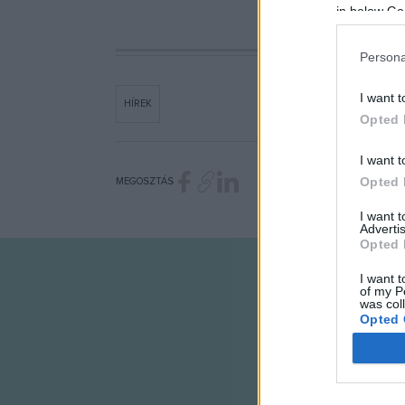
in below Go
Persona
I want t
HÍREK
Opted 
I want t
Opted 
MEGOSZTÁS
I want 
Advertis
Opted 
I want t
of my P
was col
Opted 
Google 
I want t