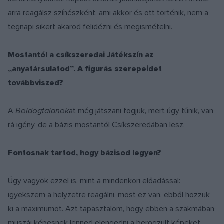
arra reagálsz színészként, ami akkor és ott történik, nem a
tegnapi sikert akarod felidézni és megismételni.
Mostantól a csíkszeredai Játékszín az
„anyatársulatod”. A figurás szerepeidet
továbbviszed?
A
Boldogtalanok
at még játszani fogjuk, mert úgy tűnik, van
rá igény, de a bázis mostantól Csíkszeredában lesz.
Fontosnak tartod, hogy bázisod legyen?
Úgy vagyok ezzel is, mint a mindenkori előadással:
igyekszem a helyzetre reagálni, most ez van, ebből hozzuk
ki a maximumot. Azt tapasztalom, hogy ebben a szakmában
muszáj képesnek lenned elengedni a berögzült képeket,