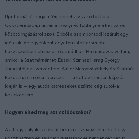
Új információ, hogy a férjemmel visszaköltöztünk
Csíkszeredába, miután a tavalyi év többnyire a két város
közötti ingázásról szólt. Ebből a szempontból lezárult egy
időszak, de egyébként egyetemista korom óta
hozzászoktam ehhez az életmódhoz. Harmadéves voltam,
amikor a Szatmárnémeti Északi Színház Harag György
Társulatához szerződtem. Akkor Marosvásárhely és Szatmár
között három éven keresztül – a két év mesteri képzés
idején is – egy autóalkatrészeket szállító cég autóival
közlekedtem.
Hogyan élted meg azt az időszakot?
Az, hogy pályakezdőként bizalmat szavaznak neked egy
kőszínházban és feladatokkal látnak el, mindenképpen jó