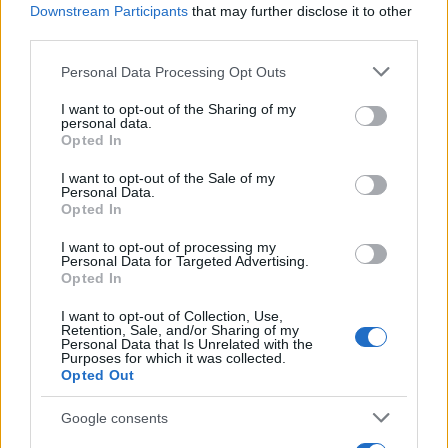
Downstream Participants
that may further disclose it to other
női alakításért járó díjat nyerted. Rózát alakítod, aki
third parties.
szenvedélyesen kötődik a főhős Vilmoshoz, és ez is a
Please note that this website/app uses one or more Google
Personal Data Processing Opt Outs
végzete. Mennyire tudtál azonosulni a szerepeddel?
services and may gather and store information including but
not limited to your visit or usage behaviour. You may click to
I want to opt-out of the Sharing of my
personal data.
grant or deny consent to Google and its third-party tags to
Már az első olvasás után éreztem, hogy furcsa értékrendű
Opted In
use your data for below specified purposes in below Google
nőről van szó, mégis megértettem, teljesen. Nem tudom,
consent section.
I want to opt-out of the Sale of my
hogyan, miért, mert nem ilyen kapcsolatban élek, de vannak
Personal Data.
Opted In
olyan szerepek, amelyekre egyből rákattan az ember agya,
I want to opt-out of processing my
és zsigeri kapcsolódás alakul ki. Egyszerű, tömör mondatai
Personal Data for Targeted Advertising.
vannak, amelyeket csak akkor tudsz hitelesen kimondani, ha
Opted In
érted, hogy mi az, amit elhallgat, ami mögötte van.
I want to opt-out of Collection, Use,
Retention, Sale, and/or Sharing of my
Personal Data that Is Unrelated with the
Purposes for which it was collected.
A nők boldogtalanabbak a
Boldogtalanok
című
Opted Out
darabban, mint a férfiak, mondta
Albu István
rendező,
a gyergyószentmiklósi Figura Stúdió Színház
Google consents
igazgatója. Mit gondolsz erről?