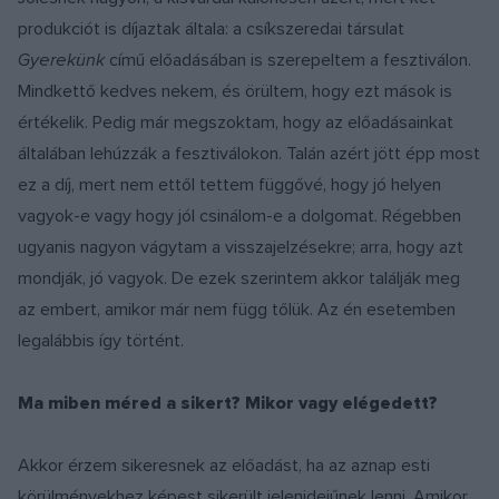
produkciót is díjaztak általa: a csíkszeredai társulat
Gyerekünk
című előadásában is szerepeltem a fesztiválon.
Mindkettő kedves nekem, és örültem, hogy ezt mások is
értékelik. Pedig már megszoktam, hogy az előadásainkat
általában lehúzzák a fesztiválokon. Talán azért jött épp most
ez a díj, mert nem ettől tettem függővé, hogy jó helyen
vagyok-e vagy hogy jól csinálom-e a dolgomat. Régebben
ugyanis nagyon vágytam a visszajelzésekre; arra, hogy azt
mondják, jó vagyok. De ezek szerintem akkor találják meg
az embert, amikor már nem függ tőlük. Az én esetemben
legalábbis így történt.
Ma miben méred a sikert? Mikor vagy elégedett?
Akkor érzem sikeresnek az előadást, ha az aznap esti
körülményekhez képest sikerült jelenidejűnek lenni. Amikor