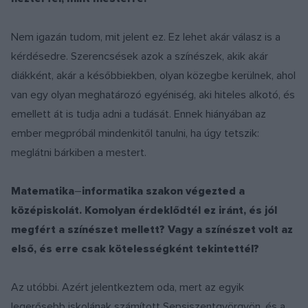
Nem igazán tudom, mit jelent ez. Ez lehet akár válasz is a
kérdésedre. Szerencsések azok a színészek, akik akár
diákként, akár a későbbiekben, olyan közegbe kerülnek, ahol
van egy olyan meghatározó egyéniség, aki hiteles alkotó, és
emellett át is tudja adni a tudását. Ennek hiányában az
ember megpróbál mindenkitől tanulni, ha úgy tetszik:
meglátni bárkiben a mestert.
Matematika
–
informatika szakon végezted a
középiskolát. Komolyan érdekl
ő
dt
é
l ez ir
á
nt,
é
s j
ó
l
megf
é
rt a sz
í
n
é
szet mellett? Vagy a sz
í
n
é
szet volt az
els
ő
,
é
s erre csak k
ö
teless
é
gk
é
nt tekintett
é
l?
Az utóbbi. Azért jelentkeztem oda, mert az egyik
legerősebb iskolának számított Sepsiszentgyörgyön, és a