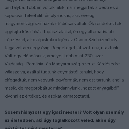
osztályba. Többen voltak, akik már megjárták a pesti és a
kaposvári felvételit, és olyanok is, akik évekig
magyarországi színházak stúdiósai voltak. Ők rendelkeztek
egyfajta kőszínházi tapasztalattal, én egy alternatívabb
képzéssel, a középiskola idején az Osonó Színházműhely
tagja voltam négy évig. Rengeteget játszottunk, utaztunk.
Volt egy előadásunk, amelyet több mint 230-szor
Vajdaság-, Románia- és Magyarország-szerte. Kérdésedre
válaszolva, azáltal tudtunk egymástól tanulni, hogy
elfogadtuk, nem vagyunk egyformák, nem ott tartunk, ahol a
másik, de megpróbáltuk mindannyiunk „hozott anyagából”
kivonni az értéket, és azokat kamatoztatni.
Sosem hiányzott egy igazi mester? Volt olyan személy
az életedben, aki úgy foglalkozott veled, akire úgy
néztél fel, mint mesterre?