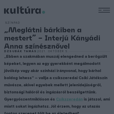
M
SZÍNPAD
„Meglátni bárkiben a
mestert” – Interjú Kányádi
Anna színésznővel
DZSUBÁK TAMÁS
2021. OKTÓBER 5.
„Ebben a szakmában muszáj elengedned a berögzült
képeket, legyen az egy gyerekként megálmodott
jövőkép vagy akár színházi irányvonal, hogy bárhol
boldog lehess” – vallja a csíkszeredai Csíki Játékszín
művésze, akivel egyebek mellett jelenidejűségről,
biztonsági hálóról és ingázásról beszélgettünk.
Gyergyószentmiklóson és
Csíkszeredán
is játszol, ami
miatt sokat ingázhatsz. Jól érzem, hogy az utazás
fontos szerepet tölt be az életedben?