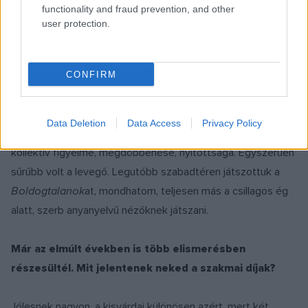
functionality and fraud prevention, and other
user protection.
Sokat számít. Abszolút érezhető volt, más energiája van
ilyenkor a nézőtérnek, és ez beépül a játékba is.
Tulajdonképpen te ugyanazt csinálod, hiszen van egyfajta
CONFIRM
kottája a játéknak, de érzékelni lehet azokat az árnyalatnyi
különbségeket, amelyek csak és kizárólag arra az estére
Data Deletion
Data Access
Privacy Policy
érvényesek. Várdán valahogy érezhető volt a nézők
kollektív figyelme, megdöbbenése, nyitottsága. Egyszerűen
sűrűbb volt a levegő. Legutóbb szabadtéren játszottuk a
Boldogtalanok
at, mondhatom, teljesen más a csillagos ég
alatt, szerb anyanyelvű nézőknek játszani.
Már az elmúlt években is több elismerésben
részesültél. Mit jelentenek neked a szakmai díjak?
Jólesnek nagyon, a kisvárdai különösen azért, mert két