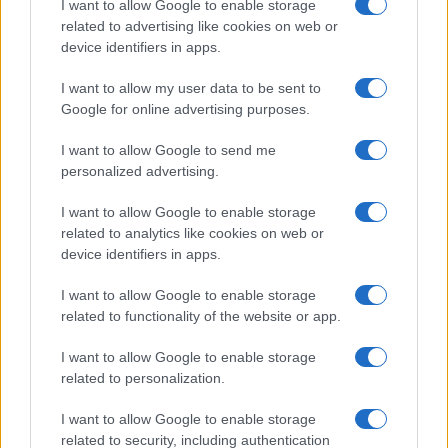
I want to allow Google to enable storage
related to advertising like cookies on web or
device identifiers in apps.
Nem hiszem, hogy a boldogtalanságot rangsorolni lehet.
Húbernek van jól fizető állása, két nője, plusz egynéhány
I want to allow my user data to be sent to
még házon kívül is, látszólag jó kis élet, igaz? Rózának
Google for online advertising purposes.
minden oka megvan a szenvedésre, haldoklik a gyereke,
I want to allow Google to send me
olyan emberrel él együtt, aki nyíltan csalja, megalázza,
personalized advertising.
rengeteg olyan dolgot vállal a túlélésért, amibe épeszű
I want to allow Google to enable storage
ember nem menne bele. De ő látja a helyzetét kívülről, nem
related to analytics like cookies on web or
nyugszik bele, kész változtatni rajta. Hogy nem jó
device identifiers in apps.
eszközökhöz nyúl, talán ez az ő boldogtalanságának a
I want to allow Google to enable storage
kulcsa.
related to functionality of the website or app.
I want to allow Google to enable storage
A Figurában harminc-negyven ember el
ő
tt j
á
tssz
á
tok
related to personalization.
a darabot, de a turné során, például Kisvárdán ennél
háromszor több néz
ő
el
ő
tt szerepeltetek. Mennyiben
I want to allow Google to enable storage
related to security, including authentication
m
á
s olyankor a sz
í
npadon val
ó
l
é
tez
é
s?