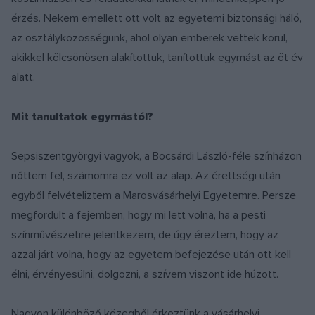
érzés. Nekem emellett ott volt az egyetemi biztonsági háló,
az osztályközösségünk, ahol olyan emberek vettek körül,
akikkel kölcsönösen alakítottuk, tanítottuk egymást az öt év
alatt.
Mit tanultatok egymástól?
Sepsiszentgyörgyi vagyok, a Bocsárdi László-féle színházon
nőttem fel, számomra ez volt az alap. Az érettségi után
egyből felvételiztem a Marosvásárhelyi Egyetemre. Persze
megfordult a fejemben, hogy mi lett volna, ha a pesti
színművészetire jelentkezem, de úgy éreztem, hogy az
azzal járt volna, hogy az egyetem befejezése után ott kell
élni, érvényesülni, dolgozni, a szívem viszont ide húzott.
Nagyon különböző közegből érkeztünk a vásárhelyi