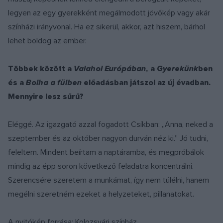
legyen az egy gyerekként megálmodott jövőkép vagy akár
színházi irányvonal. Ha ez sikerül, akkor, azt hiszem, bárhol
lehet boldog az ember.
Többek között a
Valahol Európában,
a
Gyerekünk
ben
és a
Bolha a fülben
előadásban játszol az új évadban.
Mennyire lesz sűrű?
Eléggé. Az igazgató azzal fogadott Csíkban: „Anna, neked a
szeptember és az október nagyon durván néz ki.” Jó tudni,
feleltem. Mindent beírtam a naptáramba, és megpróbálok
mindig az épp soron következő feladatra koncentrálni.
Szerencsére szeretem a munkámat, így nem túlélni, hanem
megélni szeretném ezeket a helyzeteket, pillanatokat.
A nyitókép forrása: Kolozsvári színház