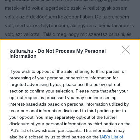
matek–infó volt a legerősebb szak. A reáltárgyak sosem
voltak az érdeklődésem középpontjában. De szerencsém
volt, mert az osztályfőnököm, aki egyben a kémiatanárom is
volt, azt vallotta: „Találd meg, hogy mit szeretsz csinálni, és
abban legyél a legjobb.” Nem várták el tőlünk, hogy
kultura.hu -
Do Not Process My Personal
matekzsenik legyünk, ami nagy szabadságot adott. Azt is
Information
hamar elfogadták, hogy osonózom. Volt olyan, hogy két
hétig turnéztunk, amire szó nélkül elengedtek. Pont
If you wish to opt-out of the sale, sharing to third parties, or
mostanában realizálódott számomra ez, a férjem meg is
processing of your personal or sensitive information for
targeted advertising by us, please use the below opt-out
kérdezte: „Hogyhogy elengedett az iskola? És hogyhogy
section to confirm your selection. Please note that after your
elengedtek a szüleid?”
opt-out request is processed you may continue seeing
interest-based ads based on personal information utilized by
us or personal information disclosed to third parties prior to
A Figura Stúdió Színház
Boldogtalanok
című
your opt-out. You may separately opt-out of the further
darabjával szintén végigturnéztátok a nyarat. Többek
disclosure of your personal information by third parties on the
között a kisvárdai fesztiválon is jártatok, ahol az
IAB’s list of downstream participants. This information may
also be disclosed by us to third parties on the
IAB’s List of
előadás a legjobb rendezés díját, te pedig a legjobb