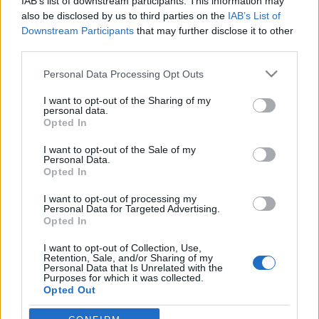
IAB’s list of downstream participants. This information may
also be disclosed by us to third parties on the
IAB’s List of
Downstream Participants
that may further disclose it to other
third parties.
HÍREK
Please note that this website/app uses one or more Google
Personal Data Processing Opt Outs
services and may gather and store information including but
not limited to your visit or usage behaviour. You may click to
I want to opt-out of the Sharing of my
MEGOSZTÁS
personal data.
grant or deny consent to Google and its third-party tags to
Opted In
use your data for below specified purposes in below Google
consent section.
I want to opt-out of the Sale of my
Personal Data.
Opted In
I want to opt-out of processing my
Personal Data for Targeted Advertising.
Opted In
I want to opt-out of Collection, Use,
Retention, Sale, and/or Sharing of my
Personal Data that Is Unrelated with the
Purposes for which it was collected.
Opted Out
NÉPI