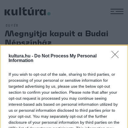
M
EGYÉB
Megnyitja kapuit a Budai
Népszínház
ARCHÍV
2012. SZEPTEMBER 14.
A Lánchíd budai hídfőjénél a Budai Népszínház alapító-
kultura.hu -
Do Not Process My Personal
Information
igazgatója a sokoldalú tehetséggel megáldott Molnár
György volt, aki 1864-ig vezette, majd három évi szünet
If you wish to opt-out of the sale, sharing to third parties, or
után, 1867-70 között újította fel ismét a társulat munkáját.
processing of your personal or sensitive information for
Repertoárjuk nagy részét a népszínművek és operettek
targeted advertising by us, please use the below opt-out
section to confirm your selection. Please note that after your
alkották. A színház kiváló tehetségeket is nevelt - köztük
opt-out request is processed you may continue seeing
Blaha Lujzát, Jászai Marit -, akik 1870-ben, a színház
interest-based ads based on personal information utilized by
végleges megszűntekor, a Nemzeti Színházhoz szerződtek.
us or personal information disclosed to third parties prior to
your opt-out. You may separately opt-out of the further
Az épületet 1870. szeptember 16-án lebontották.
disclosure of your personal information by third parties on the