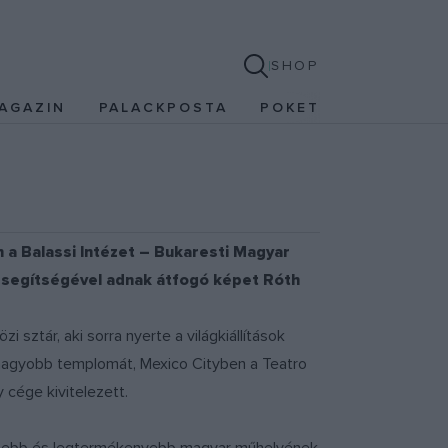
SHOP
AGAZIN
PALACKPOSTA
POKET
n a Balassi Intézet – Bukaresti Magyar
ek segítségével adnak átfogó képet Róth
sztár, aki sorra nyerte a világkiállítások
legnagyobb templomát, Mexico Cityben a Teatro
 cége kivitelezett.