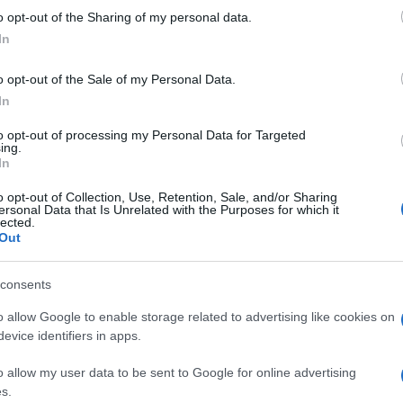
o opt-out of the Sharing of my personal data.
In
műhelymunkák mellett a kor kiemelkedő festőivel (Székely Bertala
o opt-out of the Sale of my Personal Data.
In
ületekben található, amit nem könnyű látogatóként megnézni. Az
to opt-out of processing my Personal Data for Targeted
ing.
ául a pannonhalmi főapát magánkápolnájában, a Magyar Nemzeti B
In
otók segítségével mutatjuk be a fentiek miatt „láthatatlan” üveg
o opt-out of Collection, Use, Retention, Sale, and/or Sharing
ersonal Data that Is Unrelated with the Purposes for which it
lected.
t a Forster Központ – Magyar Építészeti Múzeum, az Iparművésze
Out
m, a Gödöllői Városi Múzeum, valamint fotóművész együttműködé
consents
o allow Google to enable storage related to advertising like cookies on
evice identifiers in apps.
o allow my user data to be sent to Google for online advertising
s.