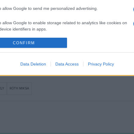
nteken 18 órától kerül sor a marosvásárhelyi Kultúrpalotában. A m
 igazgatója. A kiállítást megnyitja Kósa András László, a Balass
to allow Google to send me personalized advertising.
o allow Google to enable storage related to analytics like cookies on
evice identifiers in apps.
lin művészettörténész, a Magyar Szecessziós Társaság elnöke, a
o allow Google to enable storage related to functionality of the website
CONFIRM
.
o allow Google to enable storage related to personalization.
Data Deletion
Data Access
Privacy Policy
o allow Google to enable storage related to security, including
cation functionality and fraud prevention, and other user protection.
ELY
RÓTH MIKSA