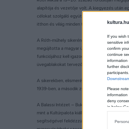
Róth Miksa a 19–20. század fordulóján megú
alapítója és vezetője volt. A kiegyezés után e
célokat szolgáló együttesekbe, valamint bérh
kultura.hu
itthon és világ minden táján egyaránt. Olyan k
If you wish 
A Róth-műhely sikerének titka mindenekelőtt a
sensitive in
megújította a magyar üvegablak művészetet és
confirm you
continue se
funkciójához kell igazodnia. Kiváló kapcsolatot 
information 
üvegablakokat tervező festőkkel, Székely Bert
further disc
participants
Downstream 
A sikerekben, elismerésekben gazdag életpálya
1939-ben, a második zsidótörvény után bezárt
Please note
information 
deny consent
A Balassi Intézet – Bukaresti Magyar Intézet 
in below Go
mint a Kultúrpalota kiállítótermei, mely épület
segítségével felidézzük a műhely sokszínű és
Persona