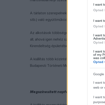
marosvásárhelyi szecessziós építészet ad.
I want t
Opted 
A tárlaton szerepelnek a saját tervezésű és a 
stb.) való együttműködésének emlékei is.
I want t
Opted 
Az alkotások többsége a valóságban olyan ép
I want 
Advertis
áll, ahová igen nehéz szabadon bejutni (péld
Opted 
Kirendeltség épületében). A tárlaton művészi f
I want t
of my P
was col
A kiállítás több közintézmény – többek közöt
Opted 
Budapesti Történeti Múzeum – Kiscelli Múzeu
Google 
I want t
web or d
Megszínesített napfény
I want t
purpose