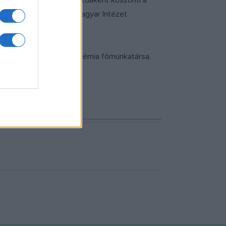
egnyitó alkalmával házigazdaként köszönti a
i Intézet – Bukaresti Magyar Intézet
 Magyar Tudományos Akadémia főmunkatársa.