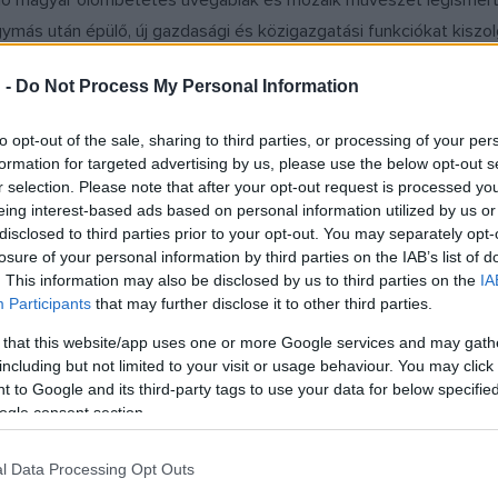
juló magyar ólombetétes üvegablak és mozaik művészet legism
gymás után épülő, új gazdasági és közigazgatási funkciókat kiszol
ázakba és magánházakba az épület jelentőségét és funkcióját rep
 -
Do Not Process My Personal Information
iemelt épületek, mint például az Országház ólombetétes színes üv
to opt-out of the sale, sharing to third parties, or processing of your per
 kiváló minőségben, magas technikai színvonalban kereshető. Tif
formation for targeted advertising by us, please use the below opt-out s
 mozaik-tervezést. Róth Miksa mesterembernek, iparművésznek t
r selection. Please note that after your opt-out request is processed y
eing interest-based ads based on personal information utilized by us or
tartott fenn mind az építészekkel, a mesterként tisztelt Steindl Im
disclosed to third parties prior to your opt-out. You may separately opt-
alannal, Vajda Zsigmonddal és a gödöllői művésztelep vezetőivel
losure of your personal information by third parties on the IAB’s list of
. This information may also be disclosed by us to third parties on the
IA
Participants
that may further disclose it to other third parties.
 a második világháború kitörésével tragikus fordulatot vett. Zs
a műhelyét. 1944-ben, otthonában halt meg.
 that this website/app uses one or more Google services and may gath
including but not limited to your visit or usage behaviour. You may click 
 to Google and its third-party tags to use your data for below specifi
a
Megszínesített napfény
című kiállítást Marosvásárhelyre is elhoz
ogle consent section.
 üvegablakai szintén Róth Miksát dicsérik. Felnagyított fotók, ered
 sokrétű munkásságát; bemutatjuk az életpálya főbb szakaszait é
l Data Processing Opt Outs