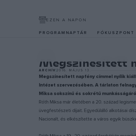
EZEN A NAPON
PROGRAMNAPTÁR
FÓKUSZPON
EGYÉB
Megszínesített 
ARCHÍV
2016. MÁJUS 13.
Megszínesített napfény címmel nyílik kiál
Intézet szervezésében. A tárlaton felnag
Miksa sokszínű és sokrétű munkásságáró
Róth Miksa már életében a 20. század legismert
üvegfestészeti díjait. Egyedülálló alkotásai d
Nacionalt, és elkészítette a város egyik büszk