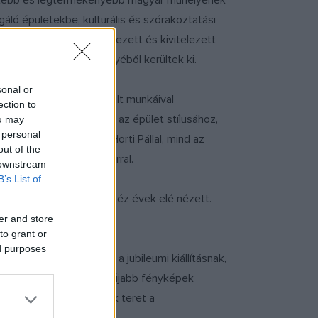
ertebb és legtermékenyebb magyar műhelyének
gáló épületekbe, kulturális és szórakoztatási
rezentáló műveket tervezett és kivitelezett
egablakai is Róth műhelyéből kerültek ki.
sonal or
fany-féle üvegből készült munkáival
ection to
artotta magát, akinek az épület stílusához,
ou may
 personal
rével, Maróti Gézával, Horti Pállal, mind az
out of the
, különösen Nagy Sándorral.
 downstream
B’s List of
idó származása miatt nehéz évek elé nézett.
er and store
to grant or
ed purposes
za. Nincs méltóbb helye a jubileumi kiállításnak,
eti vázlatok, korabeli és újabb fényképek
s főműveit, s mindennek teret a