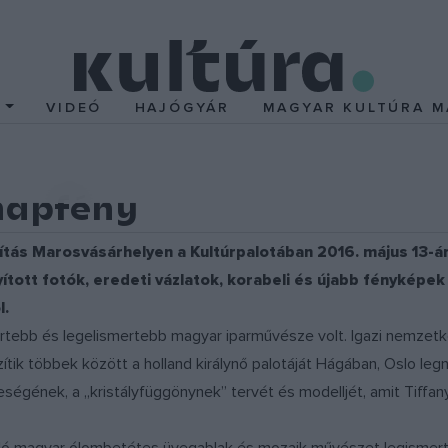
T
VIDEÓ
HAJÓGYÁR
MAGYAR KULTÚRA M
napfény
lítás Marosvásárhelyen a Kultúrpalotában 2016. május 13-á
yított fotók, eredeti vázlatok, korabeli és újabb fénykép
l.
ebb és legelismertebb magyar iparművésze volt. Igazi nemzetközi 
íszítik többek között a holland királynő palotáját Hágában, Oslo 
eségének, a „kristályfüggönynek” tervét és modelljét, amit Tiffany