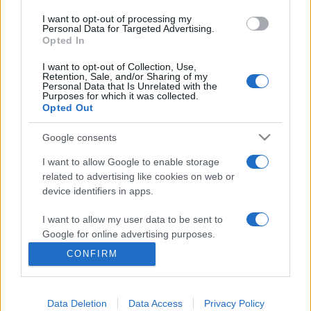
Nagyáruház Kaliforniában. Összegyűjtött verseit 1987-ben
I want to opt-out of processing my
Personal Data for Targeted Advertising.
adták ki, s Hobó (Földes László) társaságában fellépett
Opted In
Budapesten is.
I want to opt-out of Collection, Use,
Retention, Sale, and/or Sharing of my
Personal Data that Is Unrelated with the
Purposes for which it was collected.
Opted Out
Google consents
HÍREK
I want to allow Google to enable storage
related to advertising like cookies on web or
MEGOSZTÁS
device identifiers in apps.
I want to allow my user data to be sent to
Google for online advertising purposes.
CONFIRM
I want to allow Google to send me
personalized advertising.
Data Deletion
Data Access
Privacy Policy
I want to allow Google to enable storage