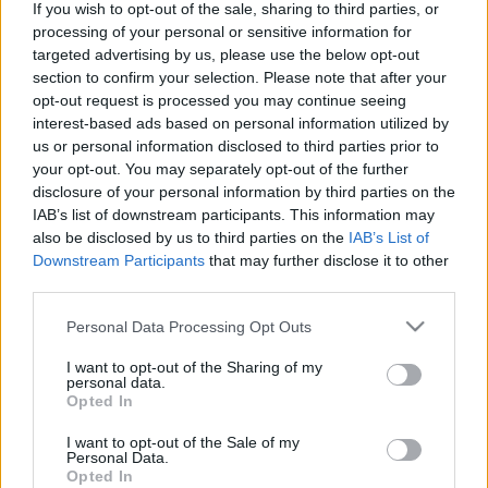
If you wish to opt-out of the sale, sharing to third parties, or
ennyi zsargonkifejezést, trágár szót le nem írtak, ki nem
processing of your personal or sensitive information for
mondtak az irodalomban. 1961-ben jelent meg második
targeted advertising by us, please use the below opt-out
section to confirm your selection. Please note that after your
kötete, a Kaddis és más költemények. Foglalkozott zenével
opt-out request is processed you may continue seeing
és fényképezéssel is, belevetette magát az 1960-as évek
interest-based ads based on personal information utilized by
társadalmi mozgalmaiba. A hippik mellett kapcsolatot
us or personal information disclosed to third parties prior to
your opt-out. You may separately opt-out of the further
keresett a hírhedt Pokol Angyalaival is, hangos bírálója volt a
disclosure of your personal information by third parties on the
vietnami háborúnak és nem éppen adoniszi alkata dacára
IAB’s list of downstream participants. This information may
gyakran fényképeztette magát meztelenül. Élő, személyes
also be disclosed by us to third parties on the
IAB’s List of
Downstream Participants
that may further disclose it to other
találkozásai a közönséggel, az együttes éneklések és
third parties.
szavalatok gyakran végződtek botránnyal, rendőrségi
Please note that this website/app uses one or more Google
Personal Data Processing Opt Outs
elvezetéssel. Végül aztán elfogadták: 1972-ben megjelent
services and may gather and store information including but
Fall of America című kötete megkapta a rangos National
not limited to your visit or usage behaviour. You may click to
I want to opt-out of the Sharing of my
personal data.
Book Awardot. Ginsberg hívő buddhista volt, sokat meditált
grant or deny consent to Google and its third-party tags to
Opted In
use your data for below specified purposes in below Google
és az utolsó pillanatig alkotott. 1997. április 4-én
consent section.
I want to opt-out of the Sale of my
bekövetkezett halálát májrák okozta. Több kötete látott
Personal Data.
Opted In
napvilágot, magyarul A leples bitang, a Május királya és a