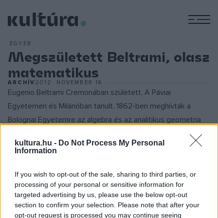
M
EGYÉB
Megszületett Beltrami, olasz
matematikus
ARCHÍV
2012. NOVEMBER 16.
Eugenio Beltrami Cremonában született. A Páviai
Egyetemen és Milánóban tanult. 1862-ben meghívták a
Bolognai Egyetemre az algebra és az analitikus geometria
vendégprofesszorának, négy év múlva kinevezték az
kultura.hu -
Do Not Process My Personal
elméleti mechanika professzorává. Katedrája volt a pisai, a
Information
római és a páviai egyetemen is. - Fontos eredményeket ért
el a geometriában. Egy térképészeti feladattal, a felületek
If you wish to opt-out of the sale, sharing to third parties, or
processing of your personal or sensitive information for
síkra történő olyan leképezésével foglalkozott, amelynél a
targeted advertising by us, please use the below opt-out
felület geodetikus vonalainak (a gömbi főköröknek) a képe
section to confirm your selection. Please note that after your
egyenes. Ilyen leképezés megoldható a pszeudoszféra
opt-out request is processed you may continue seeing