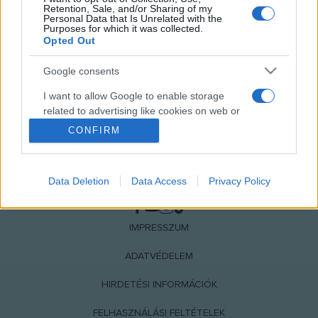
Retention, Sale, and/or Sharing of my
Personal Data that Is Unrelated with the
Purposes for which it was collected.
Opted Out
Google consents
I want to allow Google to enable storage
related to advertising like cookies on web or
device identifiers in apps.
CONFIRM
I want to allow my user data to be sent to
Google for online advertising purposes.
Data Deletion
Data Access
Privacy Policy
NÉPI
I want to allow Google to send me
personalized advertising.
IMPRESSZUM
I want to allow Google to enable storage
ADATVÉDELEM
related to analytics like cookies on web or
device identifiers in apps.
HIRDETÉSI INFORMÁCIÓK
I want to allow Google to enable storage
FELHASZNÁLÁSI FELTÉTELEK
related to functionality of the website or app.