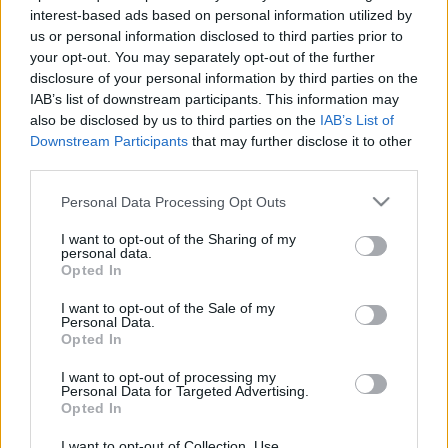
interest-based ads based on personal information utilized by
nevű felületen, amely egyike a negyedfokú, állandó
us or personal information disclosed to third parties prior to
görbületű felületeknek. Ezen érvényesül a Bolyai-féle
your opt-out. You may separately opt-out of the further
geometria, amint azt 1868-ban megjelent, Kísérlet a nem-
disclosure of your personal information by third parties on the
IAB’s list of downstream participants. This information may
euklideszi geometria megmagyarázására című művében
also be disclosed by us to third parties on the
IAB’s List of
mutatta ki. Négykötetes posztumusz műve: az Opere
Downstream Participants
that may further disclose it to other
Mathematiche (Matematikai munkák, 1902-20) a matematika
third parties.
és a fizika számos területével: a termodinamikával, a
Please note that this website/app uses one or more Google
Personal Data Processing Opt Outs
rugalmasságtannal, a mágnesességgel, az optikával és az
services and may gather and store information including but
not limited to your visit or usage behaviour. You may click to
I want to opt-out of the Sharing of my
elektromossággal kapcsolatos fejtegetéseit tartalmazta.
personal data.
grant or deny consent to Google and its third-party tags to
Opted In
use your data for below specified purposes in below Google
consent section.
I want to opt-out of the Sale of my
Personal Data.
Opted In
HÍREK
I want to opt-out of processing my
Personal Data for Targeted Advertising.
Opted In
MEGOSZTÁS
I want to opt-out of Collection, Use,