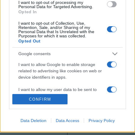
I want to opt-out of processing my
felesége lett.
Personal Data for Targeted Advertising.
Opted In
I want to opt-out of Collection, Use,
Retention, Sale, and/or Sharing of my
Personal Data that Is Unrelated with the
Purposes for which it was collected.
Opted Out
HÍREK
Google consents
MEGOSZTÁS
I want to allow Google to enable storage
related to advertising like cookies on web or
device identifiers in apps.
I want to allow my user data to be sent to
Google for online advertising purposes.
CONFIRM
I want to allow Google to send me
personalized advertising.
Data Deletion
Data Access
Privacy Policy
I want to allow Google to enable storage
related to analytics like cookies on web or