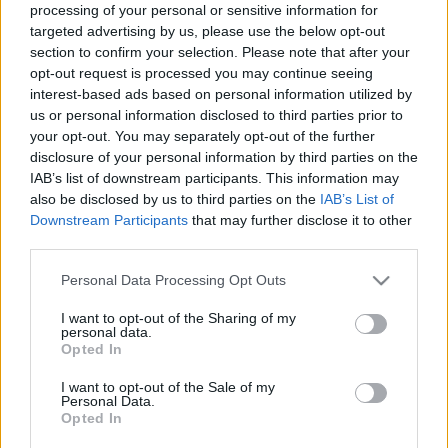
processing of your personal or sensitive information for
helyezett el, s ő készíttette el Bernardo Buontalentivel a
targeted advertising by us, please use the below opt-out
Tribunát, a II. emelet nyolcszögletű dísztermét, amely a
section to confirm your selection. Please note that after your
opt-out request is processed you may continue seeing
herceg iparművészeti és ritkasággyűjteményének adott
interest-based ads based on personal information utilized by
helyet. Ő alapította az Accademia della Cruscát. Híres
us or personal information disclosed to third parties prior to
szerelmi viszonyt folytatott Bianca Cappellóval. Francesco
your opt-out. You may separately opt-out of the further
disclosure of your personal information by third parties on the
ugyan nős volt, de Biancának külön lakást bérelt. Bianca,
IAB’s list of downstream participants. This information may
hogy a viszonyt még szorosabbá tegye, áldott állapotot
also be disclosed by us to third parties on the
IAB’s List of
színlelt, sőt `szült` is: egy idegen gyermeket csempészett a
Downstream Participants
that may further disclose it to other
third parties.
házba. Ugyanekkor felesége valódi gyermekkel is
megörvendeztette Francescót, de nemsokára meghalt.
Please note that this website/app uses one or more Google
Personal Data Processing Opt Outs
services and may gather and store information including but
Ekkor már elvehette Biancát, s békében éltek mindaddig,
not limited to your visit or usage behaviour. You may click to
I want to opt-out of the Sharing of my
míg mindketten egyszerre meg nem haltak. Francesco 1587.
personal data.
grant or deny consent to Google and its third-party tags to
Opted In
október 19-én, Bianca 20-án hunyt el, így komoly gyanú
use your data for below specified purposes in below Google
consent section.
támadt, hogy megmérgezték őket. A trónon öccse követte,
I want to opt-out of the Sale of my
Personal Data.
akivel Bianca miatt igen rossz viszonyban volt. Francesco
Opted In
Mária nevű leánya IV. Henrik francia király nagyhatalmú