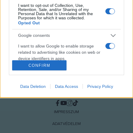
I want to opt-out of Collection, Use,
Retention, Sale, and/or Sharing of my
MEGOSZTÁS
Personal Data that Is Unrelated with the
Purposes for which it was collected.
Opted Out
Google consents
I want to allow Google to enable storage
related to advertising like cookies on web or
device identifiers in apps.
CONFIRM
I want to allow my user data to be sent to
Google for online advertising purposes.
Data Deletion
Data Access
Privacy Policy
I want to allow Google to send me
NÉPI
personalized advertising.
I want to allow Google to enable storage
IMPRESSZUM
related to analytics like cookies on web or
device identifiers in apps.
ADATVÉDELEM
I want to allow Google to enable storage