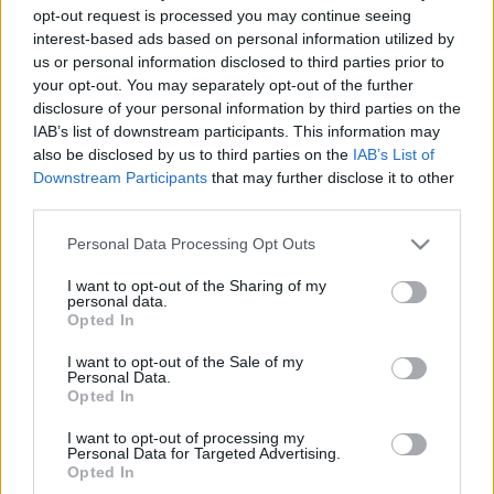
opt-out request is processed you may continue seeing
hagyományához - a művészeteket is támogatta. Az I.
interest-based ads based on personal information utilized by
világháborúban csak a lehető legkisebb szerepet vállalta,
us or personal information disclosed to third parties prior to
bár 1917-től ellenezte Erich Ludendorffnak, a birodalmi
your opt-out. You may separately opt-out of the further
disclosure of your personal information by third parties on the
német hadsereg tényleges irányítójának katonapolitikáját. A
IAB’s list of downstream participants. This information may
szocialista Kurt Eisner vezette bajor felkelés teljesen
also be disclosed by us to third parties on the
IAB’s List of
váratlanul érte Lajost. Bár nem mondott le a trónról, 1918.
Downstream Participants
that may further disclose it to other
third parties.
november 13-án, polgári és katonai tisztségviselőit
felmentette hűségesküjük alól. Megkeseredett emberként,
Please note that this website/app uses one or more Google
Personal Data Processing Opt Outs
services and may gather and store information including but
száműzetésben halt meg Magyarországon 1921. október 18-
not limited to your visit or usage behaviour. You may click to
I want to opt-out of the Sharing of my
án. (A sárvári uradalomnak felesége, Mária Terézia
personal data.
grant or deny consent to Google and its third-party tags to
Opted In
főhercegnő révén volt a birtokosa.)
use your data for below specified purposes in below Google
consent section.
I want to opt-out of the Sale of my
Personal Data.
Opted In
I want to opt-out of processing my
Personal Data for Targeted Advertising.
Opted In
HÍREK