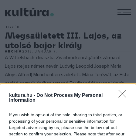
M
EGYÉB
Megszületett III. Lajos, az
utolsó bajor király
ARCHÍV
2012. JANUÁR 7.
A Wittelsbach-dinasztia Zweibrückeni ágából származó
Lajos (teljes német nevén Ludwig Leopold Joseph Maria
Aloys Alfred) Münchenben született. Mária Teréziát, az Este-
család osztrák ágához tartozó Ferdinánd főherceg lányát
1868-ban vette feleségül. Amikor 1912 decemberében apja,
kultura.hu -
Do Not Process My Personal
Luitpold meghalt, átvette tőle a régens szerepét, hogy
Information
elmebeteg unokatestvére I. Ottó király helyett uralkodjék.
If you wish to opt-out of the sale, sharing to third parties, or
1913. november 5-én bár Ottó még élt, felvette a királyi
processing of your personal or sensitive information for
címet. Lajost főként a mezőgazdaság és a közlekedés
targeted advertising by us, please use the below opt-out
fejlesztése érdekelte, de - hűen a Wittelsbachok
section to confirm your selection. Please note that after your