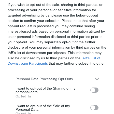
If you wish to opt-out of the sale, sharing to third parties, or
időre azt is elérte, hogy Teleki Pál, az akkor már neves
processing of your personal or sensitive information for
politikus és földrajztudós elvállalja a részvénytársaság elnöki
targeted advertising by us, please use the below opt-out
tisztét. A magyar kartográfia fejlődését azonban derékba
section to confirm your selection. Please note that after your
opt-out request is processed you may continue seeing
törte az első világháború és a Monarchia ezt követő
interest-based ads based on personal information utilized by
felbomlása, mert 1920 után új alapokra kellett helyezni a
us or personal information disclosed to third parties prior to
térképészetet. Ebben élenjáró szerepet játszott
your opt-out. You may separately opt-out of the further
disclosure of your personal information by third parties on the
Kogutowicz Károly. 1922-ben kivált a Földrajzi Intézetből és
IAB’s list of downstream participants. This information may
az Állami Térképészeti Intézetnél szerkesztette atlaszait. Ő
also be disclosed by us to third parties on the
IAB’s List of
készítette az első, minden tekintetben magyar iskolai
Downstream Participants
that may further disclose it to other
third parties.
atlaszt. Az intézet a polgári célokra készült térképek
kiadásának központjává vált. Térképészeti tevékenysége
Please note that this website/app uses one or more Google
Personal Data Processing Opt Outs
services and may gather and store information including but
mellett, Kogutowicz pedagógusi munkásságával is kitűnt.
not limited to your visit or usage behaviour. You may click to
I want to opt-out of the Sharing of my
Kezdetben a budapesti Erzsébet Nőiskola tanára volt, majd
personal data.
grant or deny consent to Google and its third-party tags to
Opted In
1923-tól a szegedi egyetemen az általános és
use your data for below specified purposes in below Google
consent section.
összehasonlító földrajz nyilvános rendes tanára, 1941-42-
I want to opt-out of the Sale of my
Personal Data.
ben pedig az egyetem rektora volt. Legismertebb alkotásai:
Opted In