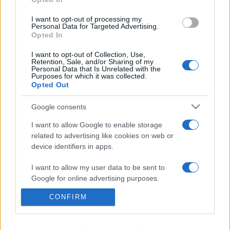
1919-es katonai térképei, Magyarország néprajzi térképe
I want to opt-out of processing my
(1928), a Dunántúl és Kisalföld (1932), valamint iskolai és
Personal Data for Targeted Advertising.
Opted In
kisatlaszai. 1944 végén Németországba távozott, ott is halt
meg 1948. szeptember 6-án.
I want to opt-out of Collection, Use,
Retention, Sale, and/or Sharing of my
Personal Data that Is Unrelated with the
Purposes for which it was collected.
Opted Out
Google consents
HÍREK
I want to allow Google to enable storage
related to advertising like cookies on web or
device identifiers in apps.
MEGOSZTÁS
I want to allow my user data to be sent to
Google for online advertising purposes.
CONFIRM
I want to allow Google to send me
personalized advertising.