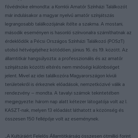
fővédnöke elmondta: a Komlói Amatőr Színházi Találkozót
már indulásakor a magyar nyelvű amatőr színjátszás
legrangosabb találkozójának ítélte a szakma. A mostani,
második eseményen is hasonló színvonalra számíthatnak az
érdeklődők a Pécsi Országos Színházi Találkozó (POSzT)
utolsó hétvégéjéhez kötődően, június 16. és 19. között. Az
államtitkár hangsúlyozta: a professzionális és az amatőr
színjátszás közötti eltérés nem minőségi különbséget
jelent. Mivel az idei találkozóra Magyarországon kívüli
területekről is érkeznek előadások, nemzetközivé válik a
rendezvény – mondta. A tavalyi számok tekintetében
megjegyezte: három nap alatt kétezer látogatója volt az I.
KASZT-nak, melyen 13 előadást láthatott a közönség és
összesen 150 fellépője volt az eseménynek.
„A Kultúráért Felelős Államtitkárság összesen ötmillió forint