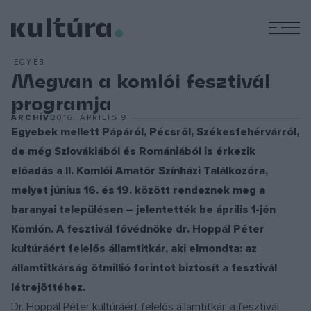
M
EGYÉB
Megvan a komlói fesztivál
programja
ARCHÍV
2016. ÁPRILIS 9.
Egyebek mellett Pápáról, Pécsről, Székesfehérvárról,
de még Szlovákiából és Romániából is érkezik
előadás a II. Komlói Amatőr Színházi Találkozóra,
melyet június 16. és 19. között rendeznek meg a
baranyai településen – jelentették be április 1-jén
Komlón. A fesztivál fővédnöke dr. Hoppál Péter
kultúráért felelős államtitkár, aki elmondta: az
államtitkárság ötmillió forintot biztosít a fesztivál
létrejöttéhez.
Dr. Hoppál Péter kultúráért felelős államtitkár, a fesztivál