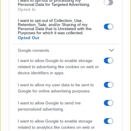
I want to opt-out of processing my
Personal Data for Targeted Advertising.
kiemelte: az amatőr színházi világ négynapos ünnepének
Opted In
minden programja díjtalan.
I want to opt-out of Collection, Use,
Retention, Sale, and/or Sharing of my
Personal Data that Is Unrelated with the
Pataki András, a Soproni Petőfi Színház igazgató-
Purposes for which it was collected.
Opted Out
főrendezője, a KASZT fesztiváligazgatója ismertette az idei
versenyprogramot, melyben tizenhárom produkció kapott
Google consents
helyett.
I want to allow Google to enable storage
related to advertising like cookies on web or
Az előadások:
device identifiers in apps.
I want to allow my user data to be sent to
Ray Cooney:
Család ellen nincs orvosság
(Súgólyuk
Google for online advertising purposes.
Színház, Komló)
I want to allow Google to send me
Örkény István:
Tóték
(Lendva, Szlovénia)
personalized advertising.
Shakespeare:
Pyramus és Thsibe
(Szó és Kép Színpad,
Pápakovácsi) ? karikás előadás, szabadtéren
I want to allow Google to enable storage
related to analytics like cookies on web or
Shakespeare:
Hamlet
(Janus Egyetemi Színház, Pécs)