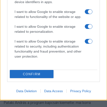
device identifiers in apps.
Illyés Gyula:
A szélkötő Kalamona
(Teleszterion
Színházi Műhely, Pápa) ? tűzszínházi produkció
I want to allow Google to enable storage
related to functionality of the website or app.
Diana Son:
Halak
(Prospero Színkör, Székesfehérvár)
Csehov:
Komédiák
(Körmendi Kastélyszínház Társulat)
I want to allow Google to enable storage
Kiss Csaba:
related to personalization.
De mi lett a nővel?
(RÉV Színházi és
Nevelési Társulat, Győr)
I want to allow Google to enable storage
Cziczó Attila:
Jonatán
(Fészek Színház, Budapest)
related to security, including authentication
functionality and fraud prevention, and other
Székely Csaba:
Bányavirág
(Móka, Érmihályfalva,
user protection.
Románia)
Tennessee Williams:
Vajon mit hoz a holnap?
(Figurák
Színjátszó és Kulturális Egyesület, Budapest)
CONFIRM
Zalavári András:
Allotrópia
(Sok-szín-pad Társulat, Bük)
Haragonics Zalán?Maczák Ibolya:
Ederlezi
(Inárcs) ?
Data Deletion
Data Access
Privacy Policy
balkáni hangulatot eleveníti meg
Pataki András a program kapcsán kiemelte: mai korra