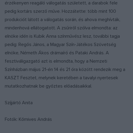
érzékenyen reagáló válogatás született, a darabok fele
pedig kortárs szerző műve. Hozzátette: több mint 100
produkciót látott a válogatás során, és ahova meghívták,
mindenhová ellátogatott. A zsűriről szólva elmondta: az
elnöke idén is Kubik Anna színművész lesz, további tagja
pedig: Regős János, a Magyar Szín-Játékos Szövetség
elnöke, Németh Ákos drámaíró és Pataki András. A
fesztiváligazgató azt is elmondta, hogy a Nemzeti
Színházban május 21-én 14 és 21 óra között rendezik meg a
KASZT Fesztet, melynek keretében a tavalyi nyertesek
mutatkozhatnak be győztes előadásaikkal.
Szíjjártó Anita
Fotók: Kőmives András