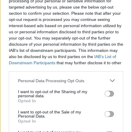
processing of your personal or sensitive information for
Pannonia Hotelben, illetve – amennyiben van előadás – a
targeted advertising by us, please use the below opt-out
section to confirm your selection. Please note that after your
Soproni Petőfi Színházba is biztosítanak számára belépőket.
opt-out request is processed you may continue seeing
A II. KASZT programja kapcsán Fajcsi Ferenc kiemelte: június
interest-based ads based on personal information utilized by
18-ára családi napot szerveznek – amellett, hogy
us or personal information disclosed to third parties prior to
your opt-out. You may separately opt-out of the further
természetesen lesznek színházi előadások is. Míg a
disclosure of your personal information by third parties on the
felnőttek, a szülők a darabokat tekintik meg, a kicsik
IAB’s list of downstream participants. This information may
pedagógusok felügyeletével a közösségi házban és a
also be disclosed by us to third parties on the
IAB’s List of
Downstream Participants
that may further disclose it to other
szabadban gyermekprogramokon vehetnek részt. Külön
third parties.
érdekesség továbbá, hogy szombat estére nagyszabású
Please note that this website/app uses one or more Google
musicalshow-val készülnek sztárok közreműködésével.
Personal Data Processing Opt Outs
services and may gather and store information including but
Fajcsi Ferenc bejelentette: mobiltelefonos fotópályázatot is
not limited to your visit or usage behaviour. You may click to
I want to opt-out of the Sharing of my
personal data.
hirdetnek, melynek lényege, hogy a fesztivál közönsége
grant or deny consent to Google and its third-party tags to
Opted In
use your data for below specified purposes in below Google
örökítse meg emlékeit képekben, és töltse fel a KASZT
consent section.
I want to opt-out of the Sale of my
Facebook-oldalára – a legjobb alkotásokat díjazni fogják. A
Personal Data.
Opted In
színházban pedig kiállítják Rákos Ildikó komlói fotóművész
tavalyi fesztiválról készített legjobb képeit. A házigazda