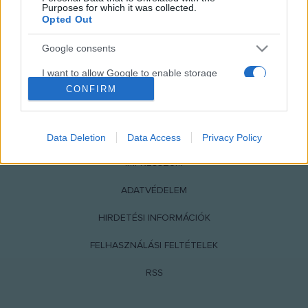
Purposes for which it was collected.
Opted Out
Google consents
I want to allow Google to enable storage
related to advertising like cookies on web or
CONFIRM
device identifiers in apps.
NÉPI
I want to allow my user data to be sent to
Data Deletion
Data Access
Privacy Policy
Google for online advertising purposes.
IMPRESSZUM
I want to allow Google to send me
personalized advertising.
ADATVÉDELEM
I want to allow Google to enable storage
HIRDETÉSI INFORMÁCIÓK
related to analytics like cookies on web or
device identifiers in apps.
FELHASZNÁLÁSI FELTÉTELEK
I want to allow Google to enable storage
RSS
related to functionality of the website or app.