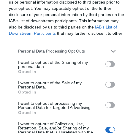
us or personal information disclosed to third parties prior to
takarékoskodni. A külpolitikában Reagan a Szovjetunió elleni
your opt-out. You may separately opt-out of the further
kemény fellépés híve, s ez fokozza a feszültséget az
disclosure of your personal information by third parties on the
IAB’s list of downstream participants. This information may
európai szövetségesekkel. Caspar Weinberger amerikai
also be disclosed by us to third parties on the
IAB’s List of
nemzetvédelmi miniszternek az az elképzelése, hogy
Downstream Participants
that may further disclose it to other
Európában neutronfegyvereket helyezzenek el, növeli a
third parties.
szkepszist Reagannel szemben.
Please note that this website/app uses one or more Google
Personal Data Processing Opt Outs
services and may gather and store information including but
not limited to your visit or usage behaviour. You may click to
I want to opt-out of the Sharing of my
personal data.
grant or deny consent to Google and its third-party tags to
Opted In
use your data for below specified purposes in below Google
consent section.
I want to opt-out of the Sale of my
HÍREK
Personal Data.
Opted In
MEGOSZTÁS
I want to opt-out of processing my
Personal Data for Targeted Advertising.
Opted In
I want to opt-out of Collection, Use,
Retention, Sale, and/or Sharing of my
Personal Data that Is Unrelated with the