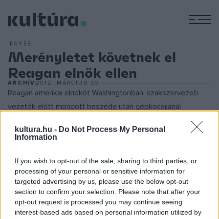
M
EGYÉB
Merényletet követnek el
Reagan elnök ellen
ARCHÍV
2012. MÁRCIUS 30.
Reagan amerikai elnököt Washingtonban, szakszervezeti
vezetők előtt mondott beszéde után gépkocsijánál
revolverből leadott tüdőlövés éri. Szóvivője és két
kultura.hu -
Do Not Process My Personal
biztonsági embere is megsebesül. Április 11-én Reagan
Information
ismét átveszi hivatali teendőit. Január 20-án iktatták be,
mint az Egyesült Államok 40. elnökét. A belpolitikában
If you wish to opt-out of the sale, sharing to third parties, or
processing of your personal or sensitive information for
Reagan a gazdaság élénkítésére törekszik, s a kiadások
targeted advertising by us, please use the below opt-out
lefaragásával csökkenteni kívánja a költségvetési deficitet.
section to confirm your selection. Please note that after your
A fegyverkezési kiadások változatlan meghagyásával
opt-out request is processed you may continue seeing
interest-based ads based on personal information utilized by
elsősorban a szociális intézkedések terén óhajt