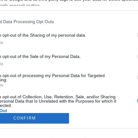
óban ültette, a többiek, köztük maga a nádor - a merénylet iroda
ogle consent section.
sével. Bertold még visszatért Magyarországra, ahonnan végleg 121
l Data Processing Opt Outs
o opt-out of the Sharing of my personal data.
In
o opt-out of the Sale of my Personal Data.
In
to opt-out of processing my Personal Data for Targeted
ing.
In
o opt-out of Collection, Use, Retention, Sale, and/or Sharing
ersonal Data that Is Unrelated with the Purposes for which it
lected.
Out
CONFIRM
consents
o allow Google to enable storage related to advertising like cookies on