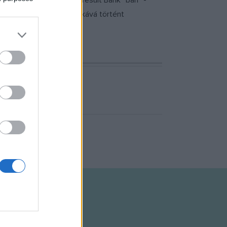
lmi utóélete révén elhíresült Bánk "bán" -
8-ban, aquileiai pátriárkává történt