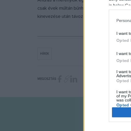
András a merénylők egyikét, Pétert nyomban kar
in below Go
csak évek múltán bűnhődtek birtokaik elveszté
kinevezése után távozott.
Persona
I want t
Opted 
I want t
HÍREK
Opted 
I want 
Advertis
MEGOSZTÁS
Opted 
I want t
of my P
was col
Opted 
Google 
I want t