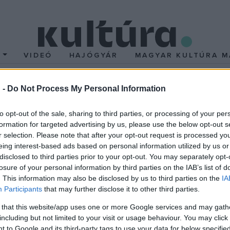
T
VIDEÓ
HAJÓGYÁR
MAGYAR KULTÚRA M
 -
Do Not Process My Personal Information
tnek el Gertrúd királyné
to opt-out of the sale, sharing to third parties, or processing of your per
formation for targeted advertising by us, please use the below opt-out s
szeink hatására utóbb zsarnoköléssé nemesült merénylet pontos i
r selection. Please note that after your opt-out request is processed y
el a királyné Magyarországra költözött rokonai és egyéb pártfogol
eing interest-based ads based on personal information utilized by us or
disclosed to third parties prior to your opt-out. You may separately opt-
ult telhetetlennek. Noha híjával volt a szükséges ismereteknek, 
losure of your personal information by third parties on the IAB’s list of
 mégis őt nevezte ki kalocsai érsekké, és megerősítését is kierősza
. This information may also be disclosed by us to third parties on the
IA
, utóbb az erdélyi vajda méltóságát. Az is beárnyékolta a királyn
Participants
that may further disclose it to other third parties.
országra menekültek, de hamarosan távoztak innen. Bertold azonb
 that this website/app uses one or more Google services and may gath
egérutat nyernie, külföldre menekültében nem mulasztotta el magával
including but not limited to your visit or usage behaviour. You may click 
 to Google and its third-party tags to use your data for below specifi