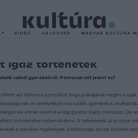
T
VIDEÓ
HAJÓGYÁR
MAGYAR KULTÚRA M
 igaz történetek
atunk valódi gyerekekről. Pontosan mit jelent ez?
őként azt kértem a szerzőktől, hogy próbáljanak megírni a saját
nulsága van, és amelyekből más szülők, gyerekek is okulhatnak. 
mlegetnek, immár nevetve a régi gondon, bajon, stresszen. De am
elített történetekre voltam kíváncsi. A felkérésnek az is része vo
yerekek a mesékre fogékonyak, a hétköznapi, prózai történet még 