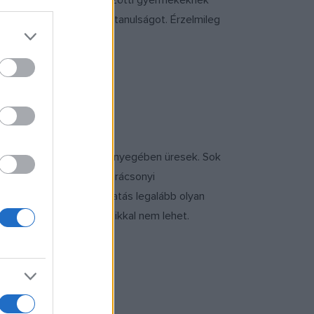
 A kötetet 4 és 12 év közötti gyermekeknek
yütt lehet megbeszélni a tanulságot. Érzelmileg
t válasszák?
t, amelyek tartalmilag lényegében üresek. Sok
m kéne azzal letudni a karácsonyi
 gazdagabb. Az érzelmi hatás legalább olyan
ettesíteni egyiket a másikkal nem lehet.