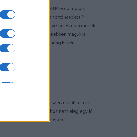
számára a befogadás. Sőt! Mivel a mesék
hogy a gyerekek ezeket a történeteket ?
asott kiváló regényen, novellán. Ezek a mesék
lást, hogy a gyerekek a mesékben magukra
ép, lírai történeteket Csillag István
kell árulnom: volt olyan szerzőjelölt, nem is
űfajról van szó. Megírásához nem elég egy jó
mas követelménynek megfeleltek.