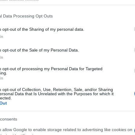
ől is nehéz kivenni a könyvet, ha egyszer már megkaparintották.
ogle consent section.
 egyébként pedig jó, ha a szülő felolvassa nekik is, mert akkor eg
l Data Processing Opt Outs
et már kezd érdekelni a világ működése.
o opt-out of the Sharing of my personal data.
In
atnak a karácsonyfa alá: mit mondana, miért ezt a kötete
o opt-out of the Sale of my Personal Data.
In
sztalatom, hogy nagyon sok olyan kiadványt árulnak mesekönyvkén
to opt-out of processing my Personal Data for Targeted
ing.
sz az a kicsiknek. Ennél jobban kéne tisztelni a gyerekeket, és ne
In
zt annyira szereti a gyerek, hiszen az ő lelkiviláguk ennél sokkal
o opt-out of Collection, Use, Retention, Sale, and/or Sharing
 egységében hiszek, amikor a két dolog erősíti egymást, mert hely
ersonal Data that Is Unrelated with the Purposes for which it
lected.
Out
consents
o allow Google to enable storage related to advertising like cookies on