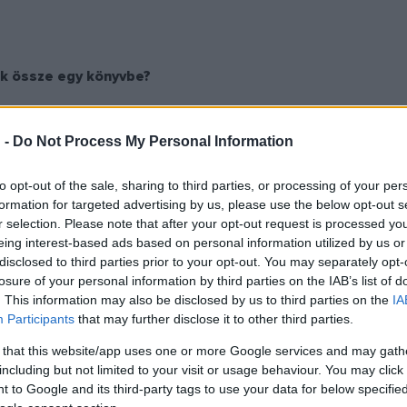
ák össze egy könyvbe?
anem arról, hogy az életben sok minden történhet velük. A gyerek 
 -
Do Not Process My Personal Information
s. Egyrészt fel akartuk hívni a gyerekek figyelmét arra, hogy nem é
veredhetnek, másrészt azt akartuk üzenni ezekkel a kedves törté
to opt-out of the sale, sharing to third parties, or processing of your per
. Egyfajta erkölcsi útmutató is a könyv: próbáld a helytelen dolgo
formation for targeted advertising by us, please use the below opt-out s
r selection. Please note that after your opt-out request is processed y
tél valamit, amit megbántál, akkor támaszkodj az anyukádra, apuk
eing interest-based ads based on personal information utilized by us or
disclosed to third parties prior to your opt-out. You may separately opt-
losure of your personal information by third parties on the IAB’s list of
. This information may also be disclosed by us to third parties on the
IA
Participants
that may further disclose it to other third parties.
ből sejthetően nem a legkisebbeknek készült.
 that this website/app uses one or more Google services and may gath
including but not limited to your visit or usage behaviour. You may click 
 benne, amelyeket a legkisebbek is megérthetnek, és a képanya
 to Google and its third-party tags to use your data for below specifi