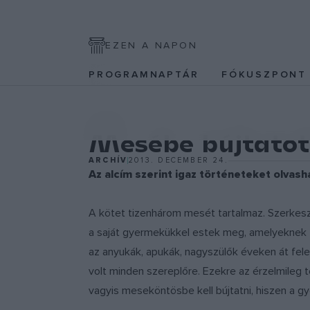
EZEN A NAPON
PROGRAMNAPTÁR
FÓKUSZPON
EGYÉB
Mesébe bújtatott
ARCHÍV
2013. DECEMBER 24.
Az alcím szerint igaz történeteket olvash
A kötet tizenhárom mesét tartalmaz. Szerkeszt
a saját gyermekükkel estek meg, amelyeknek ta
az anyukák, apukák, nagyszülők éveken át fele
volt minden szereplőre. Ezekre az érzelmileg t
vagyis meseköntösbe kell bújtatni, hiszen a g