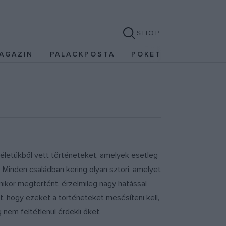
SHOP
AGAZIN
PALACKPOSTA
POKET
 életükből vett történeteket, amelyek esetleg
Minden családban kering olyan sztori, amelyet
ikor megtörtént, érzelmileg nagy hatással
lt, hogy ezeket a történeteket mesésíteni kell,
nem feltétlenül érdekli őket.