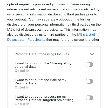
opt-out request is processed you may continue seeing
Aisha, Kocsis Dénes, Lévai Enikő, Laki Péter, Lukács Anita,
interest-based ads based on personal information utilized by
Oszvald Marika, Peller Károly, Szendy Szilvi és Vadász Zsolt.
us or personal information disclosed to third parties prior to
Vendégként lép fel Cseh Antal és Rab Gyula.
your opt-out. You may separately opt-out of the further
disclosure of your personal information by third parties on the
IAB’s list of downstream participants. This information may
also be disclosed by us to third parties on the
IAB’s List of
Downstream Participants
that may further disclose it to other
third parties.
A szervezők közleményükben idézik Oszvald Marikát, aki
Peller Károllyal adja elő a
Gyere te nímand
című dalt,
Please note that this website/app uses one or more Google
Personal Data Processing Opt Outs
services and may gather and store information including but
Madonnára hajazó ruhában és sminkkel. „Az operett a
not limited to your visit or usage behaviour. You may click to
I want to opt-out of the Sharing of my
reneszánszát, az újrafelfedezését éli” – fogalmaz a művész.
personal data.
grant or deny consent to Google and its third-party tags to
Opted In
Fischl Mónika vidám, színes kavalkádot ígér a nézőknek, sok
use your data for below specified purposes in below Google
consent section.
humorral, Dolhai Attila szerint pedig a gálaest egyszeri és
I want to opt-out of the Sale of my
Personal Data.
vissza nem térő lehetőség megmutatni a közönségnek,
Opted In
éppen hol tartanak ebben a műfajban. Lőcsei Jenő, a gálaest
I want to opt-out of processing my
rendező-koreográfusa elárulta, hogy az előadásnak van egy
Personal Data for Targeted Advertising.
Opted In
vezérfonala, hogy az egyik szám a másikba könnyedén