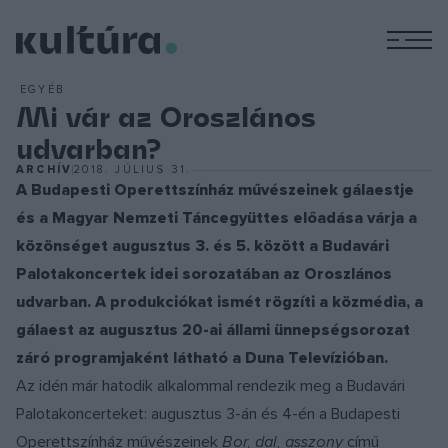
M
EGYÉB
Mi vár az Oroszlános
udvarban?
ARCHÍV
2018. JÚLIUS 31.
A Budapesti Operettszínház művészeinek gálaestje
és a Magyar Nemzeti Táncegyüttes előadása várja a
közönséget augusztus 3. és 5. között a Budavári
Palotakoncertek idei sorozatában az Oroszlános
udvarban. A produkciókat ismét rögzíti a közmédia, a
gálaest az augusztus 20-ai állami ünnepségsorozat
záró programjaként látható a Duna Televízióban.
Az idén már hatodik alkalommal rendezik meg a Budavári
Palotakoncerteket: augusztus 3-án és 4-én a Budapesti
Operettszínház művészeinek
Bor, dal, asszony
című