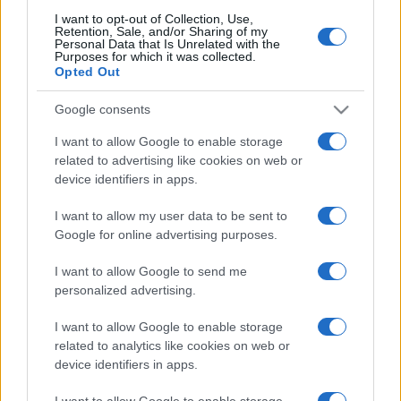
átíveljen. Ez a gondolati szál összeköti a jelenetek különféle
I want to opt-out of Collection, Use,
Retention, Sale, and/or Sharing of my
helyszíneit, például strandot, kaszárnyát, kávéházat, palotát,
Personal Data that Is Unrelated with the
Purposes for which it was collected.
vagy magát az Oroszlános udvart is. Az operettslágereket
Opted Out
kiveszik eredeti helyükről, az adott művekből, átviszik őket
Google consents
más környezetbe – olykor össze is találkoznak különféle
I want to allow Google to enable storage
operettek szereplői a színpadon –, ezzel más hangulatot,
related to advertising like cookies on web or
más értelmezést kapnak a dalok, és mindez átformálja a
device identifiers in apps.
figurákat is.
I want to allow my user data to be sent to
Google for online advertising purposes.
I want to allow Google to send me
personalized advertising.
A Budavári Palotakoncerteken augusztus 5-én este a
Magyar Nemzeti Táncegyüttes lép fel
Csárdás! – A kelet
I want to allow Google to enable storage
tangója
című, egy szerelmi háromszög történetét
related to analytics like cookies on web or
device identifiers in apps.
feldolgozó előadásával, amely Budapesten ekkor látható
először. Az előadáson a nézők gyönyörködhetnek a Kárpát-
I want to allow Google to enable storage