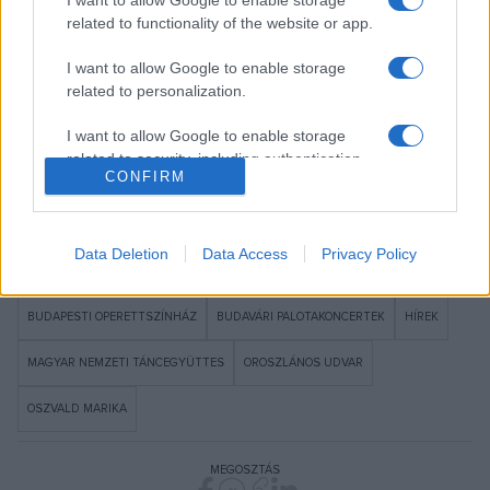
medence táncainak szépségében, virtuozitásában, zenei
related to functionality of the website or app.
világának sokszínűségében és gazdagságában.
I want to allow Google to enable storage
related to personalization.
I want to allow Google to enable storage
related to security, including authentication
Forrás: MTI
CONFIRM
functionality and fraud prevention, and other
user protection.
Data Deletion
Data Access
Privacy Policy
BUDAPESTI OPERETTSZÍNHÁZ
BUDAVÁRI PALOTAKONCERTEK
HÍREK
MAGYAR NEMZETI TÁNCEGYÜTTES
OROSZLÁNOS UDVAR
OSZVALD MARIKA
MEGOSZTÁS