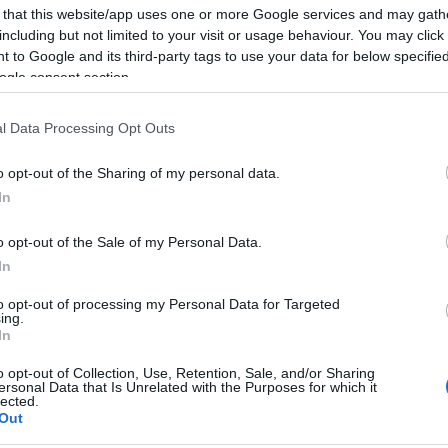
egy értékes, római kori fémlelet. A bronz szűrőkészlet két nyeles
 that this website/app uses one or more Google services and may gath
lt elő ilyen, teljes szűrőkészlet, mely a borfogyasztás elengedhet
including but not limited to your visit or usage behaviour. You may click 
 bort a vegyítő edényből a nyeles edénnyel a szűrőn keresztül m
 to Google and its third-party tags to use your data for below specifi
ogle consent section.
kek.
l Data Processing Opt Outs
sz vezetése mellett Hegedüs András és Máté Tamás, a múzeum mu
on a területen, ahol a jelentős leletegyüttes előkerült.
o opt-out of the Sharing of my personal data.
In
o opt-out of the Sale of my Personal Data.
In
to opt-out of processing my Personal Data for Targeted
ing.
In
T
ÓKOR
o opt-out of Collection, Use, Retention, Sale, and/or Sharing
ersonal Data that Is Unrelated with the Purposes for which it
lected.
Out