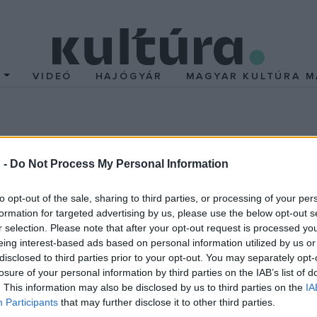
T
VIDEÓ
HAJÓGYÁR
MAGYAR KULTÚRA M
 szűrőkészlet került el
 -
Do Not Process My Personal Information
ld alól egy közelmúltban végzett mentő feltárás során.
tén nyeles szűrőből álló bronz szűrőkészlethez hasonló róm
to opt-out of the sale, sharing to third parties, or processing of your per
formation for targeted advertising by us, please use the below opt-out s
r selection. Please note that after your opt-out request is processed y
eing interest-based ads based on personal information utilized by us or
ius Múzeum munkatársa Pécs térségében fontos régészeti lelőh
disclosed to third parties prior to your opt-out. You may separately opt-
losure of your personal information by third parties on the IAB’s list of
 terjedő időszakban lakták, a római korban temetőnek is használt
. This information may also be disclosed by us to third parties on the
IA
Participants
that may further disclose it to other third parties.