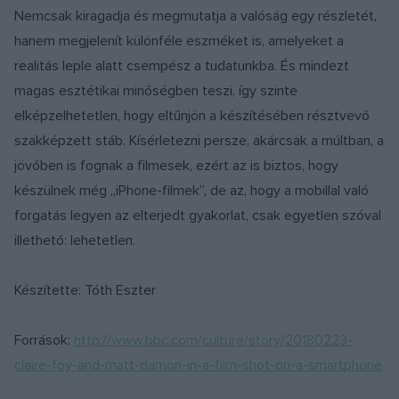
Nemcsak kiragadja és megmutatja a valóság egy részletét,
hanem megjelenít különféle eszméket is, amelyeket a
realitás leple alatt csempész a tudatunkba. És mindezt
magas esztétikai minőségben teszi, így szinte
elképzelhetetlen, hogy eltűnjön a készítésében résztvevő
szakképzett stáb. Kísérletezni persze, akárcsak a múltban, a
jövőben is fognak a filmesek, ezért az is biztos, hogy
készülnek még „iPhone-filmek”, de az, hogy a mobillal való
forgatás legyen az elterjedt gyakorlat, csak egyetlen szóval
illethető: lehetetlen.
Készítette: Tóth Eszter
Források:
http://www.bbc.com/culture/story/20180223-
claire-foy-and-matt-damon-in-a-film-shot-on-a-smartphone