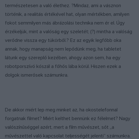
természetesen a való élethez. ?Mindaz, ami a vásznon
történik, a realitás értékével hat, olyan mértékben, amilyen
fokot semmilyen más ábrázolási technika nem ér el. Úgy
érzékeljük, mint a valóság egy szeletét; (?) mintha a valóság
verődne vissza egy tükörből.? Ez az egyik legfőbb oka
annak, hogy manapság nem lepődünk meg, ha tabletet
látunk egy szereplő kezében, ahogy azon sem, ha egy
robotporszívó kószál a főhős lába körül. Hiszen ezek a
dolgok ismerősek számunkra.
De akkor miért lep meg minket az, ha okostelefonnal
forgatnak filmet? Miért kelthet bennünk ez félelmet? Nagy
valószínűséggel azért, mert a film művészet, sőt „a
művészettel való kapcsolat teljességét jelenti” számunkra.