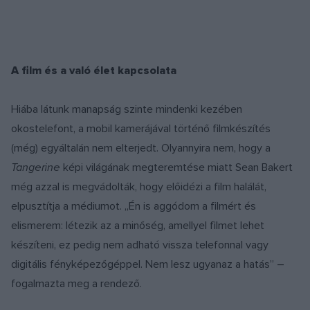
A film és a való élet kapcsolata
Hiába látunk manapság szinte mindenki kezében
okostelefont, a mobil kamerájával történő filmkészítés
(még) egyáltalán nem elterjedt. Olyannyira nem, hogy a
Tangerine
képi világának megteremtése miatt Sean Bakert
még azzal is megvádolták, hogy előidézi a film halálát,
elpusztítja a médiumot. „Én is aggódom a filmért és
elismerem: létezik az a minőség, amellyel filmet lehet
készíteni, ez pedig nem adható vissza telefonnal vagy
digitális fényképezőgéppel. Nem lesz ugyanaz a hatás” –
fogalmazta meg a rendező.