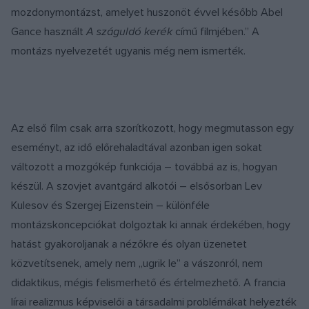
mozdonymontázst, amelyet huszonöt évvel később Abel
Gance használt
A száguldó kerék
című filmjében.” A
montázs nyelvezetét ugyanis még nem ismerték.
Az első film csak arra szorítkozott, hogy megmutasson egy
eseményt, az idő előrehaladtával azonban igen sokat
változott a mozgókép funkciója – továbbá az is, hogyan
készül. A szovjet avantgárd alkotói – elsősorban Lev
Kulesov és Szergej Eizenstein – különféle
montázskoncepciókat dolgoztak ki annak érdekében, hogy
hatást gyakoroljanak a nézőkre és olyan üzenetet
közvetítsenek, amely nem „ugrik le” a vászonról, nem
didaktikus, mégis felismerhető és értelmezhető. A francia
lírai realizmus képviselői a társadalmi problémákat helyezték