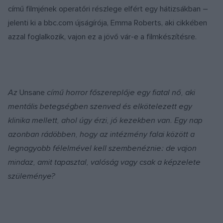
című filmjének operatőri részlege elfért egy hátizsákban –
jelenti ki a bbc.com újságírója, Emma Roberts, aki cikkében
azzal foglalkozik, vajon ez a jövő vár-e a filmkészítésre.
Az
Unsane
című horror főszereplője egy fiatal nő, aki
mentális betegségben szenved és elkötelezett egy
klinika mellett, ahol úgy érzi, jó kezekben van. Egy nap
azonban rádöbben, hogy az intézmény falai között a
legnagyobb félelmével kell szembenéznie: de vajon
mindaz, amit tapasztal, valóság vagy csak a képzelete
szüleménye?