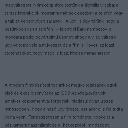
megváltozott. Némiképp átköltöztünk a digitális világba: a
társas interakciók mostanra már sok esetben a telefon vagy
a tablet képernyőjén zajlanak. „Aludni is úgy térünk, hogy a
kezünkben van a telefon” – jelenti ki Barkmambetov, e
mondata pedig egyértelmű üzenet: ahogy a világ változik,
úgy változik vele a művészet és a film is. Követi az igazi
történéseket, hogy maga is igaz, hiteles maradhasson.
A modern filmkészítési technikák megváltozásának egyik
első és ékes bizonyítéka az 1999-es
Ideglelés
volt,
amelyet kézikamerával forgattak, ráadásul olyan „rossz
minőségben”, hogy a néző úgy érezte, ezt akár ő is fel tudta
volna venni. Természetesen a film története indokolta a
kézikamera használatát és a „hétköznapi” minőséget,