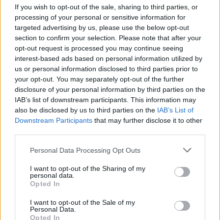
If you wish to opt-out of the sale, sharing to third parties, or
filmfesztivál, mely ezekre az alkotásokra lett kitalálva:
processing of your personal or sensitive information for
Bruno Smadja 2005-ben alapította meg a Mobile Film
targeted advertising by us, please use the below opt-out
Festivalt, melyen 2018-ban 22 ország filmkészítői vettek
section to confirm your selection. Please note that after your
opt-out request is processed you may continue seeing
részt. Köztük volt a francia Morgan Simon is, aki 2016-ban
interest-based ads based on personal information utilized by
a Torontói Filmfesztiválon mutatta be Taste of Ink című
us or personal information disclosed to third parties prior to
alkotását. Annak ellenére azonban, hogy megalapította
your opt-out. You may separately opt-out of the further
disclosure of your personal information by third parties on the
az eseményt, Smadja azt mondja: „nem vagyok biztos
IAB’s list of downstream participants. This information may
benne, hogy jó lenne, ha ekkorát nőne a telefon
also be disclosed by us to third parties on the
IAB’s List of
funkciója. A filmkészítés művészet, az alkotás
Downstream Participants
that may further disclose it to other
third parties.
létrehozásához pedig számos szakember közös munkája
szükséges. Csak az operatőri gárda képes megteremteni
Please note that this website/app uses one or more Google
Personal Data Processing Opt Outs
services and may gather and store information including but
a film szépségét. És én nem akarom elveszíteni ezt.”
not limited to your visit or usage behaviour. You may click to
I want to opt-out of the Sharing of my
personal data.
grant or deny consent to Google and its third-party tags to
Opted In
use your data for below specified purposes in below Google
consent section.
I want to opt-out of the Sale of my
Personal Data.
Bár Sean Baker a telefonnal készült
Tangerine
után
Opted In