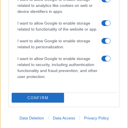
néhány számadatra hivatkozni, „a statisztikák azonban nem
related to analytics like cookies on web or
device identifiers in apps.
tudósítanak a lényegről. Kulturális hatásának súlyát tekintve
a film ugyanis szinte a művészettel való kapcsolat
I want to allow Google to enable storage
teljességét jelenti” az emberek számára. Nyelvezetét
related to functionality of the website or app.
tekintve pedig kijelenthető róla, hogy képes áthidalni
I want to allow Google to enable storage
bármekkora kulturális és nyelvi szakadékot. És „mint minden
related to personalization.
nyelvezetet, a filmet is meg kell tanulni. Valójában ezzel nem
I want to allow Google to enable storage
sokat törődünk, mert a film állandóan körülvesz bennünket,
related to security, including authentication
gyermekkorunk óta, és azt hisszük, sokkal könnyebb filmet
functionality and fraud prevention, and other
nézni, mint megtanulni olvasni.” Ennek oka csupán annyi,
user protection.
hogy egy film képekben mesél, így egyszerűbben megértjük
az általa közvetített üzenetet, mintha mondjuk az alapjául
CONFIRM
szolgáló olasz regényt kívánnánk elolvasni úgy, hogy nem
beszélünk olaszul.
Data Deletion
Data Access
Privacy Policy