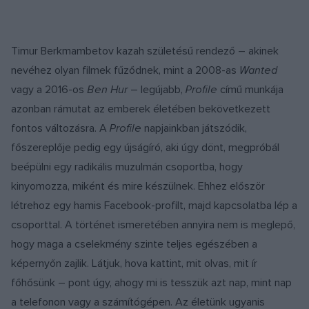
Timur Berkmambetov kazah születésű rendező – akinek
nevéhez olyan filmek fűződnek, mint a 2008-as
Wanted
vagy a 2016-os
Ben Hur
– legújabb,
Profile
című munkája
azonban rámutat az emberek életében bekövetkezett
fontos változásra. A
Profile
napjainkban játszódik,
főszereplője pedig egy újságíró, aki úgy dönt, megpróbál
beépülni egy radikális muzulmán csoportba, hogy
kinyomozza, miként és mire készülnek. Ehhez először
létrehoz egy hamis Facebook-profilt, majd kapcsolatba lép a
csoporttal. A történet ismeretében annyira nem is meglepő,
hogy maga a cselekmény szinte teljes egészében a
képernyőn zajlik. Látjuk, hova kattint, mit olvas, mit ír
főhősünk – pont úgy, ahogy mi is tesszük azt nap, mint nap
a telefonon vagy a számítógépen. Az életünk ugyanis