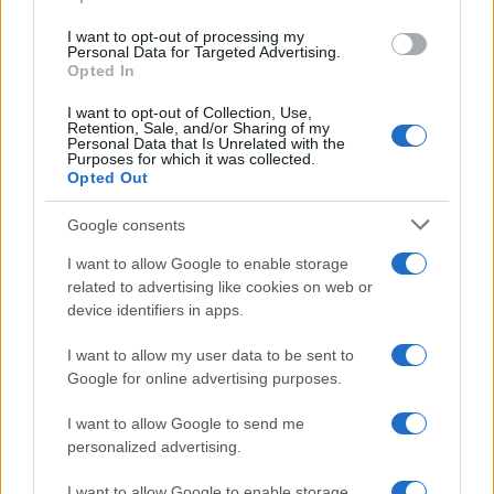
visszatért a filmkészítés hagyományos módszereihez, és
I want to opt-out of processing my
elkészítette az Oscar-díjas
Floridai álmot
, Steven
Personal Data for Targeted Advertising.
Opted In
Soderbergh azt mondja, hogy az
Unsane
forgatása
hatalmas élmény volt számára – olyan, amelyet szeretne
I want to opt-out of Collection, Use,
Retention, Sale, and/or Sharing of my
ismét átélni. „Újra közel kerültem ahhoz, amit akkor éreztem,
Personal Data that Is Unrelated with the
Purposes for which it was collected.
mikor tizenévesen filmeket készítettem.”
Opted Out
Google consents
I want to allow Google to enable storage
related to advertising like cookies on web or
Mi a film és miért, illetve miként hat rá a való élet? –
device identifiers in apps.
André Bazin után szabadon
I want to allow my user data to be sent to
Google for online advertising purposes.
Ha arra a kérdésre keressük a választ, milyen jövő vár a
filmre, azzal is foglalkoznunk kell, milyen szerepe van a
I want to allow Google to send me
personalized advertising.
filmművészetnek az emberek életében. „A film jelentőségét
a modern életben már nem kell bizonygatni.” Elegendő lenne
I want to allow Google to enable storage