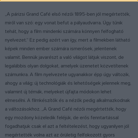
„A párizsi Grand Café első nézői 1895-ben jól megértették,
miről van szó: egy vonat befut a pályaudvarra. Úgy tűnik
tehát, hogy a film mindenki számára könnyen felfogható
nyelvezet.” Ez pedig azért van így, mert a filmekben látható
képek minden ember számára ismerősek, jelentenek
valamit. Bennük javarészt a való világot látjuk viszont, de
legalábbis olyan dolgokat, amelyek üzenetet közvetítenek
számunkra. A film nyelvezete ugyanakkor épp úgy változik,
ahogy a világ: új technológiák és lehetőségek jelennek meg,
valamint új témák, melyeket újfajta módokon lehet
elmesélni. A filmkészítők és a nézők pedig alkalmazkodnak
a változásokhoz. „A Grand Café nézői megértették, hogy
egy mozdony közeledik feléjük, de erős fenntartással
fogadhatjuk csak el azt a feltételezést, hogy ugyanilyen jól
megértették volna azt az őrületig felfokozott gyors