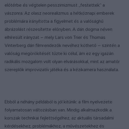
előtérbe és végtelen pesszimizmust „festettek” a
vászonra. Az olasz neorealizmus a hétköznapi emberek
problémáira irányította a figyelmet és a valósághű
ábrázolást részesítette előnyben. A dán dogma néven
elhíresült irányzat – mely Lars von Trier és Thomas
Vinterberg dán filmrendezők nevéhez köthető – szintén a
valóság megörökítését tűzte ki célul, ám ez egy igazán
radikális mozgalom volt olyan elvárásokkal, mint az amatőr
szereplők improvizatív játéka és a kézikamera használata.
Ebből a néhány példából is jól kitűnik: a film nyelvezete
folyamatosan változásban van. Mindig alkalmazkodik a
korszak technikai fejlettségéhez, az aktuális társadalmi
kérdésekhez, problémákhoz, a művészetekhez és