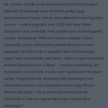
Az
Unsane
a 2018-as Berlini Nemzetközi Filmfesztiválon
debütált, Soderbergh azon döntését pedig, hogy
okostelefonnal forgat, már az első pillanattól óriási figyelem
övezte – sokkal nagyobb, mint 2015-ben Sean Baker
Tangerine
című munkáját, mely szintén ilyen technológiával
készült. Soderbergh 1989-ben kezdte pályáját a
Szex,
hazugság, video
című kísérleti jellegű filmmel és most,
megannyi sikerfilm után is legalább akkora bátorsággal
vágott neki a munkának, mint akkor. „Nem a saját nevemmel
akartam bemutatni ezt a filmet” – mondja Soderberg, ám
hozzáteszi: „ez nem jött össze, ezért igyekeztem titokban
tartani, hogyan készült, ameddig csak lehetséges volt.
Aztán eldöntöttem, nem ódzkodom attól, hogy iPhone-
filmnek bélyegzik – ha az emberek emiatt lesznek
kíváncsiak rá, már az is garantálja, hogy megveszik a
mozijegyet.”