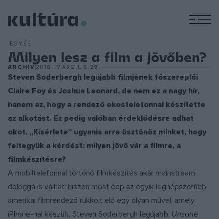
M
EGYÉB
Milyen lesz a film a jövőben?
ARCHÍV
2018. MÁRCIUS 29.
Steven Soderbergh legújabb filmjének főszereplői
Claire Foy és Joshua Leonard, de nem ez a nagy hír,
hanem az, hogy a rendező okostelefonnal készítette
az alkotást. Ez pedig valóban érdeklődésre adhat
okot. „Kísérlete” ugyanis arra ösztönöz minket, hogy
feltegyük a kérdést: milyen jövő vár a filmre, a
filmkészítésre?
A mobiltelefonnal történő filmkészítés akár mainstream
dologgá is válhat, hiszen most épp az egyik legnépszerűbb
amerikai filmrendező rukkolt elő egy olyan művel, amely
iPhone-nal készült. Steven Soderbergh legújabb,
Unsane