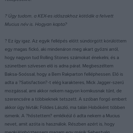
? Úgy tudom, a KEX-es időszakhoz kötődik a felvett
Mucius név is. Hogyan kapta?
? Ez így igaz. Az egyik fellépés előtt sündörgött körülöttem
egy magas fickó, aki mindenáron meg akart győzni arról,
hogy nagyon tud Rolling Stones számokat énekelni, és a
szünetben szívesen elő is adna párat. Megbeszéltem
Baksa-Soóssal, hogy a Bem Rakparton felléphessen. Elő is
adta a ?Satisfaction?-t elég karakteres, Mick Jagger-szerű
mozgással, ami akkor nekem nagyon komikusnak tűnt, de
szerencsére a többieknek tetszett. A szóban forgó embert
akkor úgy hívták: Földes László, ma talán Hobóként többen
ismerik. A ?hőstettem? emlékéül ő adta nekem a Mucius
nevet, amit azóta is használok. Részben azért is, hogy
megkülönböztessem magam egy másik Sebestyén