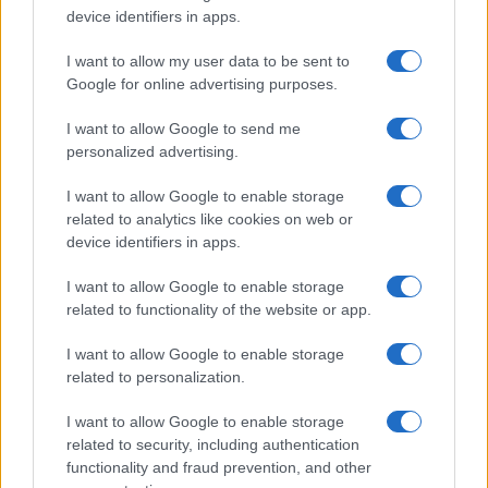
device identifiers in apps.
a részét a politikából, és engem is felkértek a
legkülönbözőbb szerepekre. Persze ezekből a helyzetekből
I want to allow my user data to be sent to
Google for online advertising purposes.
tudatosan kicsúsztam, és egyik szekértáborba sem álltam
be. Ekkoriban főleg forgatókönyvírással foglalkoztam, de
I want to allow Google to send me
sajnos ismét kezdett behúzni engem egy pénzügyi vákuum,
personalized advertising.
ami kényszerpályákra állított. Először vadászatokon
I want to allow Google to enable storage
kezdtem tolmácsolni olasz csoportoknak, majd az egyik
related to analytics like cookies on web or
szinkronrendező barátommal egy vállalkozást hoztunk
device identifiers in apps.
össze. Mivel jól beszéltem olaszul, valamint gyakran jártam
I want to allow Google to enable storage
Olaszországba, arra gondoltunk, hogy olasz nadrágokat
related to functionality of the website or app.
fogunk itthon lemásolni és eladni. Pár szabóval elkezdtünk
I want to allow Google to enable storage
ilyen nadrágokat gyártani különböző méretekben, ami
related to personalization.
annyira bejött, hogy az üzletünk folyamatosan csak nőtt.
I want to allow Google to enable storage
Ekkor gondoltam arra, hogy megrendezhetnénk egy
related to security, including authentication
divatbemutatót a Vigadóban. A készítők akkoriban olyan
functionality and fraud prevention, and other
tervezőket jelentettek, mint amilyenek mi voltunk.