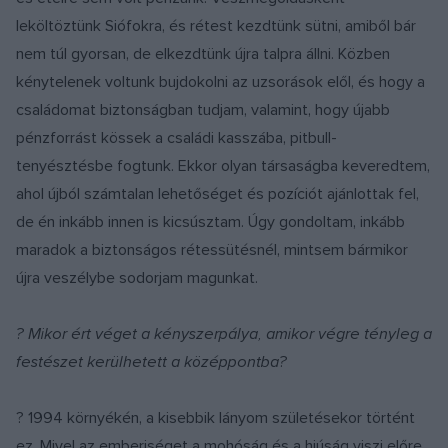
leköltöztünk Siófokra, és rétest kezdtünk sütni, amiből bár
nem túl gyorsan, de elkezdtünk újra talpra állni. Közben
kénytelenek voltunk bujdokolni az uzsorások elől, és hogy a
családomat biztonságban tudjam, valamint, hogy újabb
pénzforrást kössek a családi kasszába, pitbull-
tenyésztésbe fogtunk. Ekkor olyan társaságba keveredtem,
ahol újból számtalan lehetőséget és pozíciót ajánlottak fel,
de én inkább innen is kicsúsztam. Úgy gondoltam, inkább
maradok a biztonságos rétessütésnél, mintsem bármikor
újra veszélybe sodorjam magunkat.
? Mikor ért véget a kényszerpálya, amikor végre tényleg a
festészet kerülhetett a középpontba?
? 1994 környékén, a kisebbik lányom születésekor történt
ez. Mivel az emberiséget a mohóság és a hiúság viszi előre,