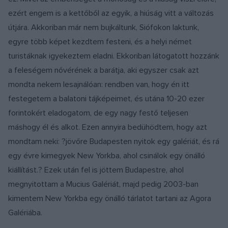
ezért engem is a kettőből az egyik, a hiúság vitt a változás
útjára. Akkoriban már nem bujkáltunk, Siófokon laktunk,
egyre több képet kezdtem festeni, és a helyi német
turistáknak igyekeztem eladni. Ekkoriban látogatott hozzánk
a feleségem nővérének a barátja, aki egyszer csak azt
mondta nekem lesajnálóan: rendben van, hogy én itt
festegetem a balatoni tájképeimet, és utána 10-20 ezer
forintokért eladogatom, de egy nagy festő teljesen
máshogy él és alkot. Ezen annyira bedühödtem, hogy azt
mondtam neki: ?jövőre Budapesten nyitok egy galériát, és rá
egy évre kimegyek New Yorkba, ahol csinálok egy önálló
kiállítást.? Ezek után fel is jöttem Budapestre, ahol
megnyitottam a Mucius Galériát, majd pedig 2003-ban
kimentem New Yorkba egy önálló tárlatot tartani az Agora
Galériába.