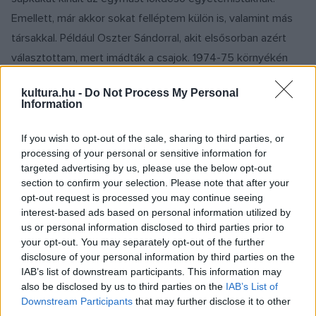
Emellett, már akkor sokat felléptem külön is, valamint más
társakkal. Például Oszter Sándorral, akit elsősorban azért
választottam, mert imádták a csajok. 1974-75 környékén
pedig Bródy Jánossal kezdtem ?haknizni?, aki saját
kultura.hu -
Do Not Process My Personal
bevallása szerint nekem köszönheti azt, hogy egy szál
Information
gitárral ki mer állni a közönség elé. Ekkoriban ugyanis
meggyőztem őt arról, hogy miután én versként kezelem az
If you wish to opt-out of the sale, sharing to third parties, or
processing of your personal or sensitive information for
ő dalszövegeit és elszavalom, ő egy akusztikus gitárral
targeted advertising by us, please use the below opt-out
előadhatná énekelve is. Nagy nehézségek árán tudtam erre
section to confirm your selection. Please note that after your
rávenni, de a sikeren felbuzdulva máig számtalan önálló
opt-out request is processed you may continue seeing
interest-based ads based on personal information utilized by
estet tart. Több mint egy évig jártunk közösen fellépni,
us or personal information disclosed to third parties prior to
miután a Fonográf együttes többi tagja rászólt Bródyra,
your opt-out. You may separately opt-out of the further
hogy ne maszekozzon. Az ilyen jellegű ellentétek az István a
disclosure of your personal information by third parties on the
IAB’s list of downstream participants. This information may
király című rockopera sikere után oszlottak csak el, ami
also be disclosed by us to third parties on the
IAB’s List of
anyagi sikerét részben műfaji besorolásának is köszönheti.
Downstream Participants
that may further disclose it to other
Kevesen tudják, hogy a szerzők azért erőltették a
third parties.