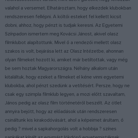
valahol a versemet. Elhatároztam, hogy elkezdek klubokban
rendszeresen fellépni. A költői esteket fel kellett kicsit
dobni, ahhoz, hogy pénzt is tudjak keresni. Az Egyetemi
Színpadon ismertem meg Kovácsi Jánost, akivel olasz
filmklubot alapítottunk. Mivel ő a rendezői mellett olasz
szakos is volt, bejárása lett az Olasz Intézetbe, ahonnan
olyan filmeket hozott ki, amiket már betiltottak, vagy még
be sem hoztak Magyarországra. Néhány alkalom után
kitaláltuk, hogy ezeket a filmeket el kéne vinni egyetemi
klubokba, ahol pénzt szedünk a vetítésért. Persze, hogy ne
csak egy szimpla filmklub legyen, a mozi előtt szavaltam,
János pedig az olasz film történetéről beszélt. Az ötlet
annyira bejött, hogy az előadások után rendszeresen
csináltunk kis kirakodóvásárt, ahol a képeimet árultam, ő
pedig ? mivel a sapkahorgolás volt a hobbija ? színes
sapkákat kínált az egymást lökdöső egyetemistáknak.