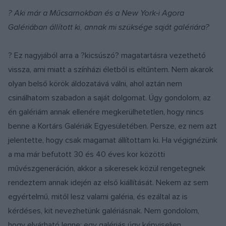
? Aki már a Műcsarnokban és a New York-i Agora
Galériában állított ki, annak mi szüksége saját galériára?
? Ez nagyjából arra a ?kicsúszó? magatartásra vezethető
vissza, ami miatt a színházi életből is eltűntem. Nem akarok
olyan belső körök áldozatává válni, ahol aztán nem
csinálhatom szabadon a saját dolgomat. Úgy gondolom, az
én galériám annak ellenére megkerülhetetlen, hogy nincs
benne a Kortárs Galériák Egyesületében. Persze, ez nem azt
jelentette, hogy csak magamat állítottam ki. Ha végignézünk
a ma már befutott 30 és 40 éves kor közötti
művészgeneráción, akkor a sikeresek közül rengetegnek
rendeztem annak idején az első kiállítását. Nekem az sem
egyértelmű, mitől lesz valami galéria, és ezáltal az is
kérdéses, kit nevezhetünk galériásnak. Nem gondolom,
hogy elvárható lenne: egy galériás úgy képviseljen