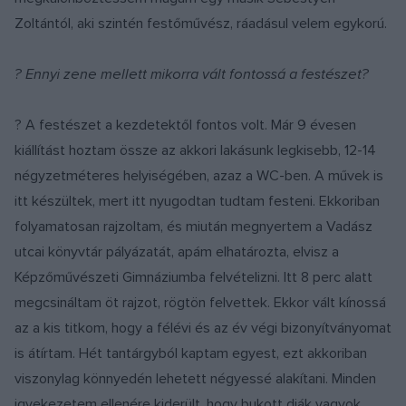
Zoltántól, aki szintén festőművész, ráadásul velem egykorú.
? Ennyi zene mellett mikorra vált fontossá a festészet?
? A festészet a kezdetektől fontos volt. Már 9 évesen
kiállítást hoztam össze az akkori lakásunk legkisebb, 12-14
négyzetméteres helyiségében, azaz a WC-ben. A művek is
itt készültek, mert itt nyugodtan tudtam festeni. Ekkoriban
folyamatosan rajzoltam, és miután megnyertem a Vadász
utcai könyvtár pályázatát, apám elhatározta, elvisz a
Képzőművészeti Gimnáziumba felvételizni. Itt 8 perc alatt
megcsináltam öt rajzot, rögtön felvettek. Ekkor vált kínossá
az a kis titkom, hogy a félévi és az év végi bizonyítványomat
is átírtam. Hét tantárgyból kaptam egyest, ezt akkoriban
viszonylag könnyedén lehetett négyessé alakítani. Minden
igyekezetem ellenére kiderült, hogy bukott diák vagyok,