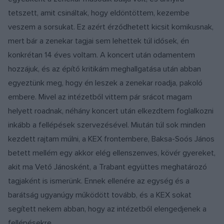
tetszett, amit csináltak, hogy eldöntöttem, kezembe
veszem a sorsukat. Ez azért érződhetett kicsit komikusnak,
mert bár a zenekar tagjai sem lehettek túl idősek, én
konkrétan 14 éves voltam. A koncert után odamentem
hozzájuk, és az építő kritikám meghallgatása után abban
egyeztünk meg, hogy én leszek a zenekar roadja, pakoló
embere. Mivel az intézetből vittem pár srácot magam
helyett roadnak, néhány koncert után elkezdtem foglalkozni
inkább a fellépések szervezésével. Miután túl sok minden
kezdett rajtam múlni, a KEX frontembere, Baksa-Soós János
betett mellém egy akkor elég ellenszenves, kövér gyereket,
akit ma Vető Jánosként, a Trabant együttes meghatározó
tagjaként is ismerünk. Ennek ellenére az egység és a
barátság ugyanúgy működött tovább, és a KEX sokat
segített nekem abban, hogy az intézetből elengedjenek a
fellépésekre.