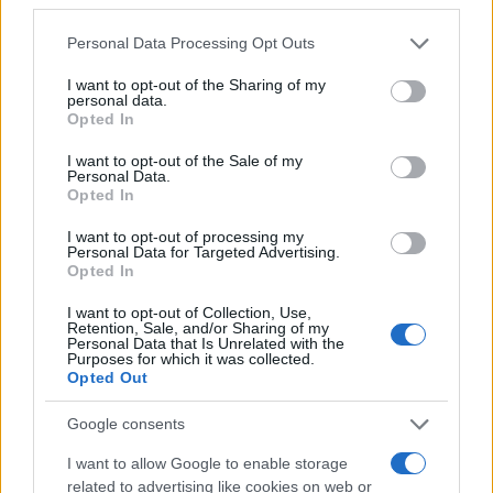
rockopera szerinti műfaji besorolást, mert az opera után 8,5
Please note that this website/app uses one or more Google
Personal Data Processing Opt Outs
százalékos jogdíjat lehetett kapni, míg ugyanez
services and may gather and store information including but
not limited to your visit or usage behaviour. You may click to
I want to opt-out of the Sharing of my
a musicalnek csak 1,5 százalékos volt. A 70-es évek végére
personal data.
grant or deny consent to Google and its third-party tags to
Opted In
azonban felhagytam a költészettel, és az ilyen jellegű
use your data for below specified purposes in below Google
előadásokkal. Zárásként a Zeneakadémián adtam még tíz
consent section.
I want to opt-out of the Sale of my
Personal Data.
estet, ahol Goethét szavaltam, és utánam ezeket Sólyom
Opted In
Nagy Sándor el is énekelte. Ezek után több helyre hívtak
I want to opt-out of processing my
dramaturgnak, színésznek Kaposvárra és Budapestre, de
Personal Data for Targeted Advertising.
Opted In
mindenhonnan kicsúsztam, direkt. Részben azért, mert kis
színházba nem akartam elmenni nagy színésznek, nagy
I want to opt-out of Collection, Use,
Retention, Sale, and/or Sharing of my
színházba pedig nem akartam elmenni kis színésznek.
Personal Data that Is Unrelated with the
Purposes for which it was collected.
Opted Out
? Ezután akkor visszatért a festészet főprofilként, vagy ez
Google consents
az időszak később jött?
I want to allow Google to enable storage
related to advertising like cookies on web or
? A rendszerváltás körül nagyon sok régi ismerősöm kivette