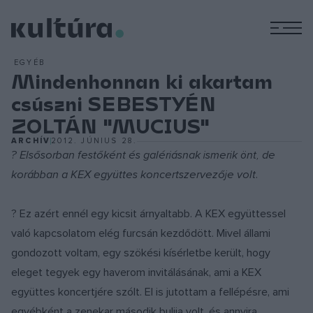
M
EGYÉB
Mindenhonnan ki akartam
csúszni SEBESTYÉN
ZOLTÁN "MUCIUS"
ARCHÍV
2012. JÚNIUS 28.
? Elsősorban festőként és galériásnak ismerik önt, de
korábban a KEX együttes koncertszervezője volt.
? Ez azért ennél egy kicsit árnyaltabb. A KEX együttessel
való kapcsolatom elég furcsán kezdődött. Mivel állami
gondozott voltam, egy szökési kísérletbe került, hogy
eleget tegyek egy haverom invitálásának, ami a KEX
együttes koncertjére szólt. El is jutottam a fellépésre, ami
egyébként a zenekar második bulija volt, és annyira