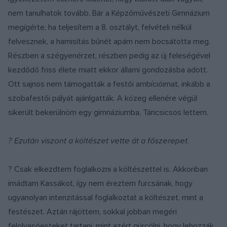
nem tanulhatok tovább. Bár a Képzőművészeti Gimnázium
megígérte, ha teljesítem a 8. osztályt, felvételi nélkül
felvesznek, a hamisítás bűnét apám nem bocsátotta meg.
Részben a szégyenérzet, részben pedig az új feleségével
kezdődő friss élete miatt ekkor állami gondozásba adott.
Ott sajnos nem támogatták a festői ambícióimat, inkább a
szobafestői pályát ajánlgatták. A közeg ellenére végül
sikerült bekerülnöm egy gimnáziumba, Táncsicsos lettem.
? Ezután viszont a költészet vette át a főszerepet.
? Csak elkezdtem foglalkozni a költészettel is. Akkoriban
imádtam Kassákot, így nem éreztem furcsának, hogy
ugyanolyan intenzitással foglalkoztat a költészet, mint a
festészet. Aztán rájöttem, sokkal jobban megéri
felolvasóesteket tartani, mint azért gürcölni, hogy lehozzák