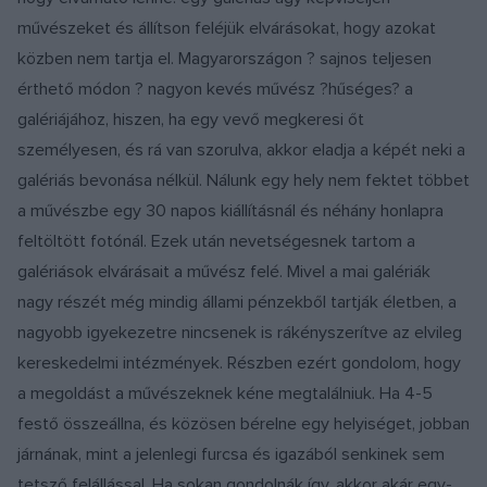
művészeket és állítson feléjük elvárásokat, hogy azokat
közben nem tartja el. Magyarországon ? sajnos teljesen
érthető módon ? nagyon kevés művész ?hűséges? a
galériájához, hiszen, ha egy vevő megkeresi őt
személyesen, és rá van szorulva, akkor eladja a képét neki a
galériás bevonása nélkül. Nálunk egy hely nem fektet többet
a művészbe egy 30 napos kiállításnál és néhány honlapra
feltöltött fotónál. Ezek után nevetségesnek tartom a
galériások elvárásait a művész felé. Mivel a mai galériák
nagy részét még mindig állami pénzekből tartják életben, a
nagyobb igyekezetre nincsenek is rákényszerítve az elvileg
kereskedelmi intézmények. Részben ezért gondolom, hogy
a megoldást a művészeknek kéne megtalálniuk. Ha 4-5
festő összeállna, és közösen bérelne egy helyiséget, jobban
járnának, mint a jelenlegi furcsa és igazából senkinek sem
tetsző felállással. Ha sokan gondolnák így, akkor akár egy-