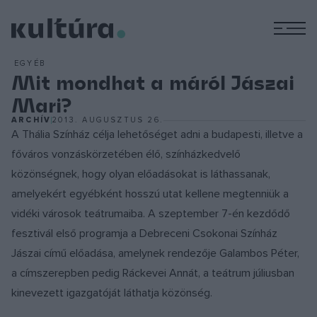
M
EGYÉB
Mit mondhat a máról Jászai
Mari?
ARCHÍV
2013. AUGUSZTUS 26.
A Thália Színház célja lehetőséget adni a budapesti, illetve a
főváros vonzáskörzetében élő, színházkedvelő
közönségnek, hogy olyan előadásokat is láthassanak,
amelyekért egyébként hosszú utat kellene megtenniük a
vidéki városok teátrumaiba. A szeptember 7-én kezdődő
fesztivál első programja a Debreceni Csokonai Színház
Jászai című előadása, amelynek rendezője Galambos Péter,
a címszerepben pedig Ráckevei Annát, a teátrum júliusban
kinevezett igazgatóját láthatja közönség.