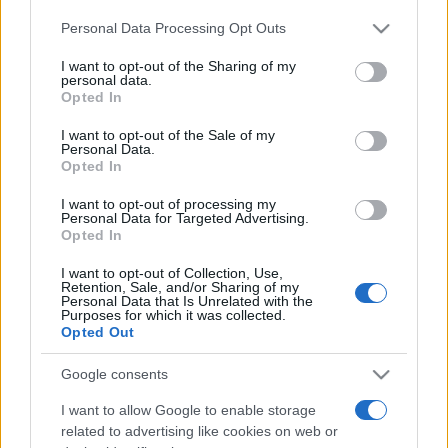
művészet, mint létforma, a színész, a színház és a valóság
Please note that this website/app uses one or more Google
Personal Data Processing Opt Outs
services and may gather and store information including but
viszonya egymáshoz? ? magyarázta a színésznő-igazgató,
not limited to your visit or usage behaviour. You may click to
I want to opt-out of the Sharing of my
aki úgy véli, Jászai alakja, élettörténete segít abban, hogy
personal data.
grant or deny consent to Google and its third-party tags to
Opted In
kérdéseket tudjunk megfogalmazni a saját életünkkel, a
use your data for below specified purposes in below Google
consent section.
saját jelenkori világunkkal kapcsolatban. ?Ha ezek a
I want to opt-out of the Sale of my
Personal Data.
kérdések az előadás közben a nézőkben is
Opted In
megfogalmazódnak, akkor elértük azt, amiért egy
I want to opt-out of processing my
előadásnak érdemes létrejönnie? ? fogalmazta meg
Personal Data for Targeted Advertising.
Opted In
Ráckevei Anna. A debreceni Csokonai Színház társulatával
tehát a fővárosban szeptember 7-én találkozhatnak a
I want to opt-out of Collection, Use,
Retention, Sale, and/or Sharing of my
nézők, Debrecenben pedig az új évad első bemutatója
Personal Data that Is Unrelated with the
Purposes for which it was collected.
szeptember 13.-án lesz: Lehár Ferenc: ?A víg özvegy? című
Opted Out
nagyoperettje, Horváth Patrícia rendezésében,Katona Gábor
Google consents
koreográfiájával, és többek között Bódi Mariann, Homonnay
I want to allow Google to enable storage
Zsolt, Zavaros Eszter, Bakos Kis Gábor, Mercs jános
related to advertising like cookies on web or
főszereplésével. A stúdióban Olt Tamás: ?Hét randi? c.