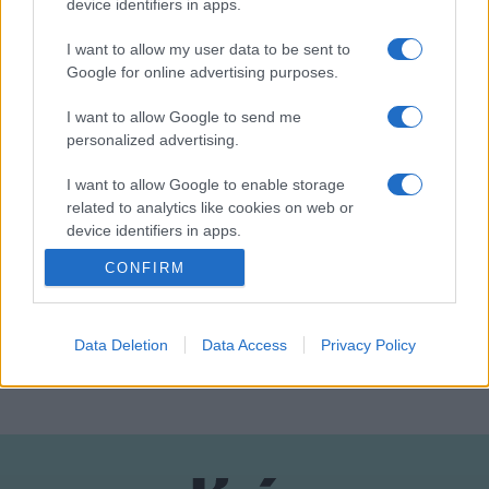
device identifiers in apps.
darabja 14.-én, míg a nagyszínpadon 30.-án a gyerekeknek
I want to allow my user data to be sent to
szánt ?Bors néni, bors!? c. előadás kerül színre, Nagy Kati
Google for online advertising purposes.
rendezésében, Oláh Zsuzsával a címszerepben.
I want to allow Google to send me
personalized advertising.
(Készítette: Horváth Anna)
I want to allow Google to enable storage
related to analytics like cookies on web or
device identifiers in apps.
CONFIRM
I want to allow Google to enable storage
HÍREK
related to functionality of the website or app.
I want to allow Google to enable storage
Data Deletion
Data Access
Privacy Policy
MEGOSZTÁS
related to personalization.
I want to allow Google to enable storage
related to security, including authentication
functionality and fraud prevention, and other
user protection.