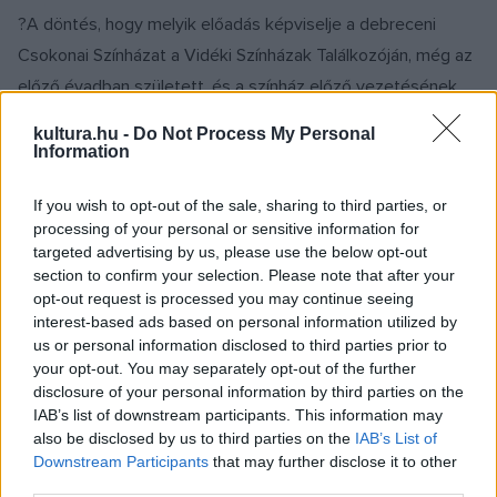
?A döntés, hogy melyik előadás képviselje a debreceni
Csokonai Színházat a Vidéki Színházak Találkozóján, még az
előző évadban született, és a színház előző vezetésének
döntése volt? ? fejtette ki a színésznő-igazgató, aki
kultura.hu -
Do Not Process My Personal
elmondta: a darab tények és szubjektív vallomások hálójából
Information
fonódott össze egy egésszé. ?A történet fikció, a
If you wish to opt-out of the sale, sharing to third parties, or
valósággal azok a mozaikszerű életrajzi adatok kapcsolják
processing of your personal or sensitive information for
össze, amelyeket Jászai naplójából, életrajzából beletettünk.
targeted advertising by us, please use the below opt-out
Ennyiben van köze a konkrét alakhoz, vagyis Jászai Marihoz?
section to confirm your selection. Please note that after your
opt-out request is processed you may continue seeing
? fejtette ki Ráckevei Anna, aki hangsúlyozta a legendás
interest-based ads based on personal information utilized by
művész személyiségének megidézése mellett, más,
us or personal information disclosed to third parties prior to
mindenkit érintő problémákat boncol az előadás. ?Az ő
your opt-out. You may separately opt-out of the further
disclosure of your personal information by third parties on the
sokszínű, izgalmas, ? gyakran drámai ? életének
IAB’s list of downstream participants. This information may
segítségével járunk körül az előadásban olyan általános,
also be disclosed by us to third parties on the
IAB’s List of
minden embert foglalkoztató témaköröket, mint a szeretet,
Downstream Participants
that may further disclose it to other
third parties.
és annak hiánya, a hivatástudat, az alkotás folyamata, a hit, a