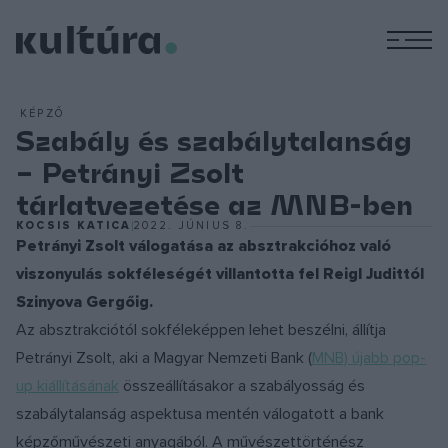
M
KÉPZŐ
Szabály és szabálytalanság
– Petrányi Zsolt
tárlatvezetése az MNB-ben
KOCSIS KATICA
2022. JÚNIUS 8.
Petrányi Zsolt válogatása az absztrakcióhoz való
viszonyulás sokféleségét villantotta fel Reigl Judittól
Szinyova Gergőig.
Az absztrakciótól sokféleképpen lehet beszélni, állítja
Petrányi Zsolt, aki a Magyar Nemzeti Bank (
MNB) újabb pop-
up kiállításának
összeállításakor a szabályosság és
szabálytalanság aspektusa mentén válogatott a bank
képzőművészeti anyagából. A művészettörténész