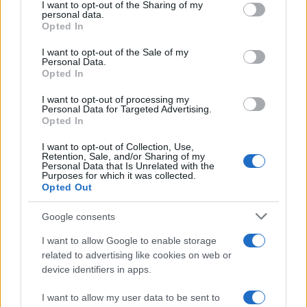
not limited to your visit or usage behaviour. You may click to
I want to opt-out of the Sharing of my
rétegek egymásra halmozására és vastagságára irányítják a
personal data.
grant or deny consent to Google and its third-party tags to
Opted In
figyelmet.
use your data for below specified purposes in below Google
consent section.
I want to opt-out of the Sale of my
Personal Data.
Lakner László is a betűn és a szövegen
Opted In
keresztül közelít az absztrkacióhoz. Rá
konkrét írások, például Duchamp
I want to opt-out of processing my
Personal Data for Targeted Advertising.
jegyzetei és Celan versei hatottak
Opted In
erősen.
I want to opt-out of Collection, Use,
Retention, Sale, and/or Sharing of my
Personal Data that Is Unrelated with the
Nála alapvetően az emigráció után általánossá váló
Purposes for which it was collected.
léthelyzet sajátosságai, az idegenség és a fordítás fogalmai
Opted Out
válnak művészetének alapvető sajátosságaivá. A
Világok-
Google consents
Welten
színeiben egészen elképesztő, a lilák és a
I want to allow Google to enable storage
rózsaszínek a sok-sok fehérrel igazán légies, éteri hatást
related to advertising like cookies on web or
kelt.
device identifiers in apps.
I want to allow my user data to be sent to
Míg ezek a munkák inkább a