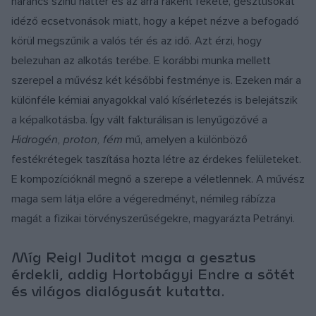
narancs színű háttér és az arra rákent fekete, gesztusokat
idéző ecsetvonások miatt, hogy a képet nézve a befogadó
körül megszűnik a valós tér és az idő. Azt érzi, hogy
belezuhan az alkotás terébe. E korábbi munka mellett
szerepel a művész két későbbi festménye is. Ezeken már a
különféle kémiai anyagokkal való kísérletezés is belejátszik
a képalkotásba. Így vált fakturálisan is lenyűgözővé a
Hidrogén, proton, fém
mű, amelyen a különböző
festékrétegek taszítása hozta létre az érdekes felületeket.
E kompozícióknál megnő a szerepe a véletlennek. A művész
maga sem látja előre a végeredményt, némileg rábízza
magát a fizikai törvényszerűségekre, magyarázta Petrányi.
Míg Reigl Juditot maga a gesztus
érdekli, addig Hortobágyi Endre a sötét
és világos dialógusát kutatta.