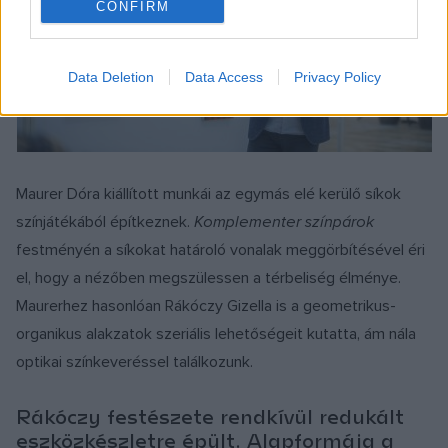
CONFIRM
Data Deletion
Data Access
Privacy Policy
Maurer Dóra kiállított munkái az egymás elé kerülő síkok
színjátékából építkeznek.
Komplementer színpárok
festményén a síkokat határoló vonalak meggörbítésével éri
el, hogy a nézőben megszülessen a térbeliség élménye.
Maurerhez hasonlóan Rákóczy Gizella is a geometrikus-
organikus alakzatok szeriális lehetőségeit kutatta, ám nála
optikai színkeveréssel találkozunk.
Rákóczy festészete rendkívül redukált
eszközkészletre épült. Alapformája a