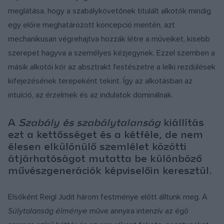
meglátása, hogy a szabálykövetőnek titulált alkotók mindig
egy előre meghatározott koncepció mentén, azt
mechanikusan végrehajtva hozzák létre a műveiket, kisebb
szerepet hagyva a személyes kézjegynek. Ezzel szemben a
másik alkotói kör az absztrakt festészetre a lelki rezdülések
kifejezésének terepeként tekint. Így az alkotásban az
intuíció, az érzelmek és az indulatok dominálnak.
A
Szabály és szabálytalanság
kiállítás
ezt a kettősséget és a kétféle, de nem
élesen elkülönülő szemlélet közötti
átjárhatóságot mutatta be különböző
művészgenerációk képviselőin keresztül.
Elsőként Reigl Judit három festménye előtt álltunk meg. A
Súlytalanság élménye
műve annyira intenzív az égő