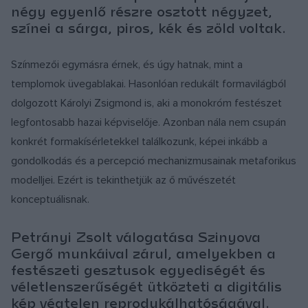
négy egyenlő részre osztott négyzet,
színei a sárga, piros, kék és zöld voltak.
Színmezői egymásra érnek, és úgy hatnak, mint a
templomok üvegablakai. Hasonlóan redukált formavilágból
dolgozott Károlyi Zsigmond is, aki a monokróm festészet
legfontosabb hazai képviselője. Azonban nála nem csupán
konkrét formakísérletekkel találkozunk, képei inkább a
gondolkodás és a percepció mechanizmusainak metaforikus
modelljei. Ezért is tekinthetjük az ő művészetét
konceptuálisnak.
Petrányi Zsolt válogatása Szinyova
Gergő munkáival zárul, amelyekben a
festészeti gesztusok egyediségét és
véletlenszerűségét ütközteti a digitális
kép végtelen reprodukálhatóságával.