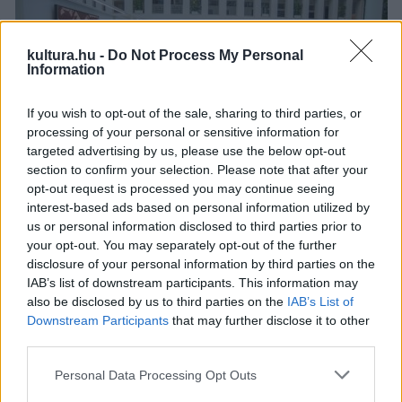
kultura.hu -
Do Not Process My Personal
Information
If you wish to opt-out of the sale, sharing to third parties, or
processing of your personal or sensitive information for
targeted advertising by us, please use the below opt-out
section to confirm your selection. Please note that after your
opt-out request is processed you may continue seeing
interest-based ads based on personal information utilized by
Frey Krisztián gesztusai Pollockot idézik, mutatott rá
us or personal information disclosed to third parties prior to
Petrányi. Azonban nála nem a csorgatott, fröccsentett
your opt-out. You may separately opt-out of the further
festék adja a kép magvát, hanem az arra kerülő textus. Frey
disclosure of your personal information by third parties on the
IAB’s list of downstream participants. This information may
remekül játszik az olvashatósággal. A képre került betűk
also be disclosed by us to third parties on the
IAB’s List of
olykor pontosan kiböngészhetők, máskor pedig csak egy
Downstream Participants
that may further disclose it to other
absztrakt látvánnyá állnak össze a jelek. A kalligráfia sokszor
third parties.
belekarcolva jelenik meg a képen, ami külön izgalmat ad a
Please note that this website/app uses one or more Google
Personal Data Processing Opt Outs
szemnek. A pasztózus festék és az abba vésett írás a
services and may gather and store information including but