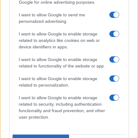
Google for online advertising purposes.
szabálytalanság fogalma mentén
írhatók le, addig a kiállítás második
I want to allow Google to send me
felének munkáit a szabálykövetés
personalized advertising.
határozza meg.
I want to allow Google to enable storage
related to analytics like cookies on web or
Gellér B. István struktúraelvű, geometrikus szemléletű,
device identifiers in apps.
ritmikus, forma- és színviszonylatokra épülő festményei
I want to allow Google to enable storage
Martyn Ferenc és Lantos Ferenc hatásáról tanúskodnak. Az
related to functionality of the website or app.
alkotó a pécsi művészeti hagyományokat ötvözve dolgozta
ki saját organikus, jelképszerű geometrikus formanyelvét,
I want to allow Google to enable storage
related to personalization.
amelyben vissza-visszatérő motívumok jelentek meg.
I want to allow Google to enable storage
related to security, including authentication
functionality and fraud prevention, and other
user protection.