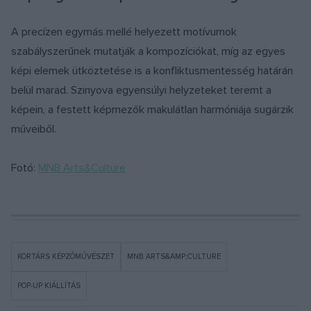
A precízen egymás mellé helyezett motívumok
szabályszerűnek mutatják a kompozíciókat, míg az egyes
képi elemek ütköztetése is a konfliktusmentesség határán
belül marad. Szinyova egyensúlyi helyzeteket teremt a
képein, a festett képmezők makulátlan harmóniája sugárzik
műveiből.
Fotó:
MNB Arts&Culture
KORTÁRS KÉPZŐMŰVÉSZET
MNB ARTS&AMP;CULTURE
POP-UP KIÁLLÍTÁS