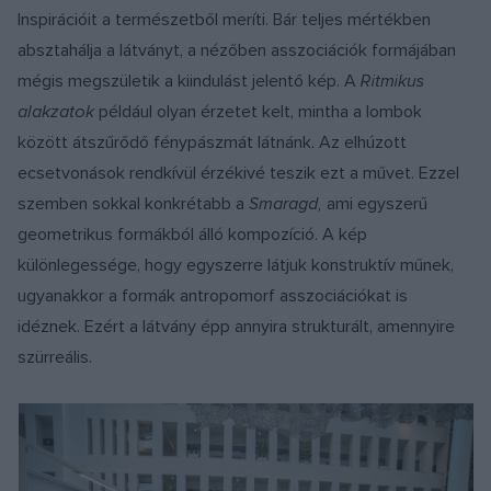
Inspirációit a természetből meríti. Bár teljes mértékben
absztahálja a látványt, a nézőben asszociációk formájában
mégis megszületik a kiindulást jelentő kép. A
Ritmikus
alakzatok
például olyan érzetet kelt, mintha a lombok
között átszűrődő fénypászmát látnánk. Az elhúzott
ecsetvonások rendkívül érzékivé teszik ezt a művet. Ezzel
szemben sokkal konkrétabb a
Smaragd,
ami egyszerű
geometrikus formákból álló kompozíció. A kép
különlegessége, hogy egyszerre látjuk konstruktív műnek,
ugyanakkor a formák antropomorf asszociációkat is
idéznek. Ezért a látvány épp annyira strukturált, amennyire
szürreális.