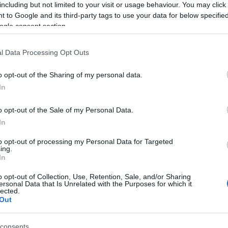
including but not limited to your visit or usage behaviour. You may click 
 to Google and its third-party tags to use your data for below specifi
ogle consent section.
s ismert művészek együtt lépnek színpadra, hogy a magyar holokaus
d-moll zongoratrió
jával veszi kezdetét 16 órakor, három fiatal 
l Data Processing Opt Outs
ában. Ezt 17 órától
Kaddis
–
Az emlékezők imája
címmel egy össz
o opt-out of the Sharing of my personal data.
eg. Kertész Imre műve alapján Ugron Zsolna dramatizálta a szöve
In
cimbalmon), Eredics Salamon (harmonikán) és Eredics Dávid (klari
n László szólaltatják meg.
o opt-out of the Sale of my Personal Data.
In
holokauszt által ihletett kompozíciók hangzanak el. Köztük ősbem
to opt-out of processing my Personal Data for Targeted
ing.
sére komponált új művet erre az alkalomra. Elhangzik Madarász I
In
tól az
Eisikovits-Recitations
és Bella Mátétól az
After the Rain
. A
o opt-out of Collection, Use, Retention, Sale, and/or Sharing
 idézi meg a közép-európai kulturális hagyományt és a kor sötét 
ersonal Data that Is Unrelated with the Purposes for which it
lected.
lja össze a műveket.
Out
consents