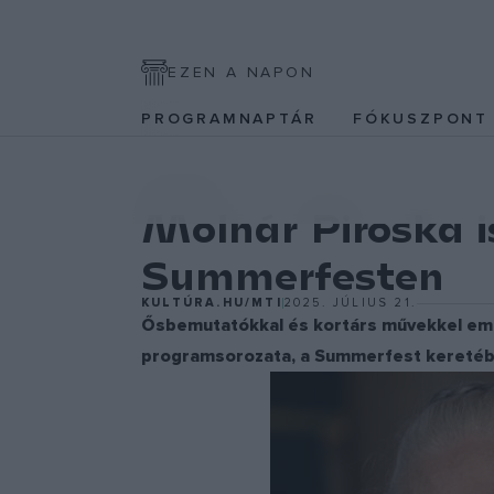
EZEN A NAPON
PROGRAMNAPTÁR
FÓKUSZPON
PROGRAM
Molnár Piroska i
Summerfesten
KULTÚRA.HU/MTI
2025. JÚLIUS 21.
Ősbemutatókkal és kortárs művekkel emlé
programsorozata, a Summerfest keretéb