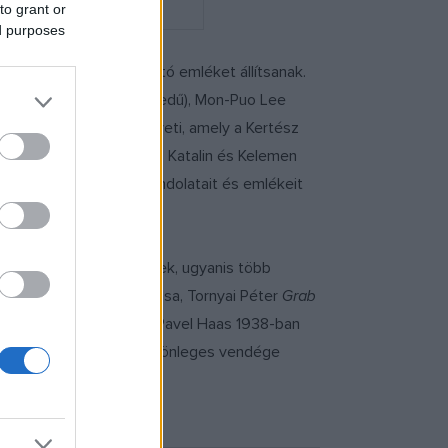
to grant or
ed purposes
zt 80. évfordulóján méltó emléket állítsanak.
zenész, Coco Tomita (hegedű), Mon-Puo Lee
művészeti előadás követi, amely a Kertész
get, közreműködik Kokas Katalin és Kelemen
néton). Kertész Imre gondolatait és emlékeit
utatókat is műsorra tűznek, ugyanis több
ván
Talizmán
című alkotása, Tornyai Péter
Grab
z este során megszólal Pavel Haas 1938-ban
előérzetét. A koncert különleges vendége