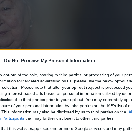
 -
Do Not Process My Personal Information
to opt-out of the sale, sharing to third parties, or processing of your per
formation for targeted advertising by us, please use the below opt-out s
r selection. Please note that after your opt-out request is processed y
eing interest-based ads based on personal information utilized by us or
disclosed to third parties prior to your opt-out. You may separately opt-
losure of your personal information by third parties on the IAB’s list of
. This information may also be disclosed by us to third parties on the
IA
Participants
that may further disclose it to other third parties.
 Színésze címmel kitüntetett Kossuth- és Jászai Mari-díjas magy
 that this website/app uses one or more Google services and may gath
kvári Zsigmond / Kultúra.hu