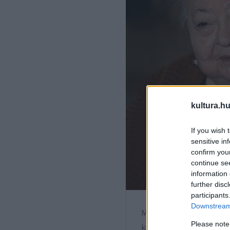
kultura.hu
If you wish 
sensitive in
confirm you
continue se
information 
further disc
participants
Downstream 
Molnár Piroska, a Nemzet
Please note
kiváló művész. Fotó: Csá