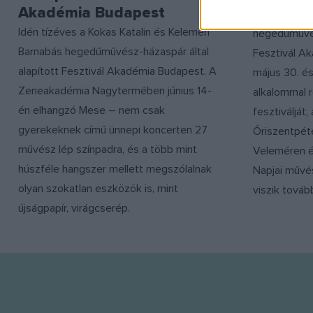
Akadémia Budapest
A Kelemen B
Idén tízéves a Kokas Katalin és Kelemen
hegedűművés
Barnabás hegedűművész-házaspár által
Fesztivál A
alapított Fesztivál Akadémia Budapest. A
május 30. és 
Zeneakadémia Nagytermében június 14-
alkalommal 
én elhangzó Mese – nem csak
fesztiválját,
gyerekeknek című ünnepi koncerten 27
Őriszentpét
művész lép színpadra, és a több mint
Veleméren é
húszféle hangszer mellett megszólalnak
Napjai művé
olyan szokatlan eszközök is, mint
viszik továb
újságpapír, virágcserép.