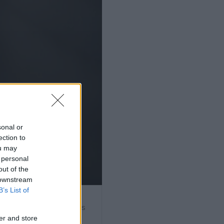
sonal or
ection to
ou may
 personal
out of the
 downstream
B’s List of
ar színésznő, érdemes és
er and store