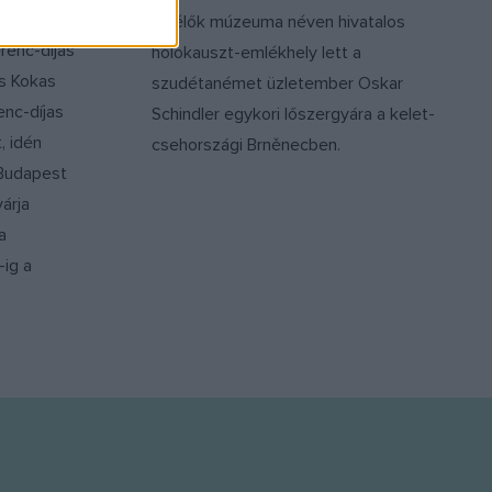
Túlélők múzeuma néven hivatalos
renc-díjas
holokauszt-emlékhely lett a
s Kokas
szudétanémet üzletember Oskar
enc-díjas
Schindler egykori lőszergyára a kelet-
, idén
csehországi Brněnecben.
 Budapest
árja
a
-ig a