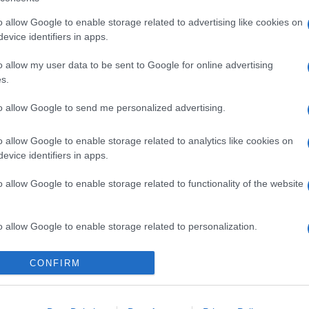
o allow Google to enable storage related to advertising like cookies on
evice identifiers in apps.
EST
HOLOKAUSZT
PROGRAM
SUMMERFEST
o allow my user data to be sent to Google for online advertising
s.
to allow Google to send me personalized advertising.
o allow Google to enable storage related to analytics like cookies on
evice identifiers in apps.
o allow Google to enable storage related to functionality of the website
o allow Google to enable storage related to personalization.
PROGRAM
o allow Google to enable storage related to security, including
CONFIRM
gben
Kamarazene és bék
cation functionality and fraud prevention, and other user protection.
asütéshez húzzák
szalonhangulat a F
ztárok
Akadémia Budapest