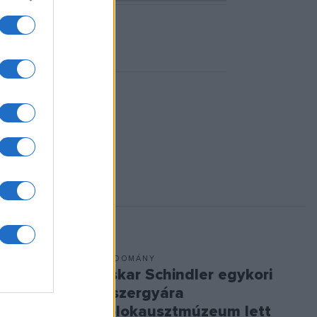
TUDOMÁNY
ebeli
Oskar Schindler egykori
esztivál
lőszergyára
 téli
holokausztmúzeum lett