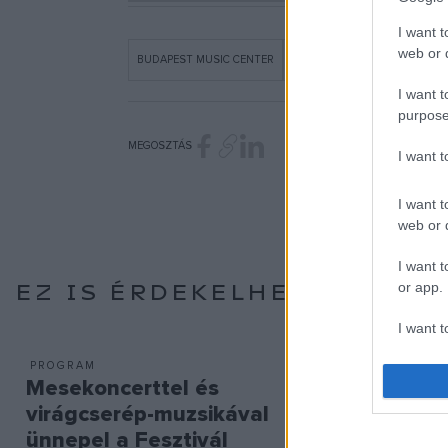
I want t
web or d
BUDAPEST MUSIC CENTER
FESZTIVÁL AKADÉMIA BUDAP
I want t
purpose
MEGOSZTÁS
I want 
I want t
web or d
I want t
EZ IS ÉRDEKELHETI
or app.
I want t
PROGRAM
PROGRAM
I want t
Mesekoncerttel és
Az Őrsé
authenti
virágcserép-muzsikával
szalonn
ünnepel a Fesztivál
a világs