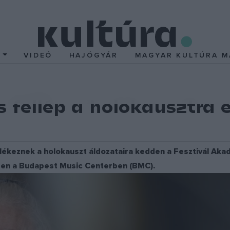
T
VIDEÓ
HAJÓGYÁR
MAGYAR KULTÚRA M
s fellép a holokausztra
keznek a holokauszt áldozataira kedden a Fesztivál Akad
en a Budapest Music Centerben (BMC).