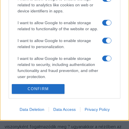
related to analytics like cookies on web or
normatív szabályok megtörése izgalmas áthallásokat hoz,
device identifiers in apps.
szabálytalan, váratlan szépségek bukkannak föl. Vaszary
János görög atlétákról készült vázlatrajzai például egy
I want to allow Google to enable storage
related to functionality of the website or app.
teremben szerepelnek Kohán György keményebb stílusú, az
50-es évekből származó nyomataival és
Szatmári
I want to allow Google to enable storage
Gergely
nek a vívókról készült legújabb fotósorozatával.
related to personalization.
Vasarely és Egry József, Szőnyi István, Herman Lipót és
I want to allow Google to enable storage
Molnár C. Pál művei, Kisfaludi Stróbl Zsigmond, Telcs Ede
related to security, including authentication
versenyérméi, A. Tóth Sándor és
Kemény György
plakátjai
functionality and fraud prevention, and other
user protection.
mellett ott szerepelnek az élsportolók gyakran nem
mindennapi művészeti teljesítményei: a korcsolyázóként,
CONFIRM
evezősként és focistaként egyaránt legendás Manno
Miltiadész plakátjai és rajzai, vagy az 1908-as olimpián
Data Deletion
Data Access
Privacy Policy
tornászként szereplő Gellért Imre festménye. Általuk
művészet és sport kapcsolata kétoldalú, kölcsönös
viszonyként fogalmazódik meg ? ugyanakkor a nézőben az