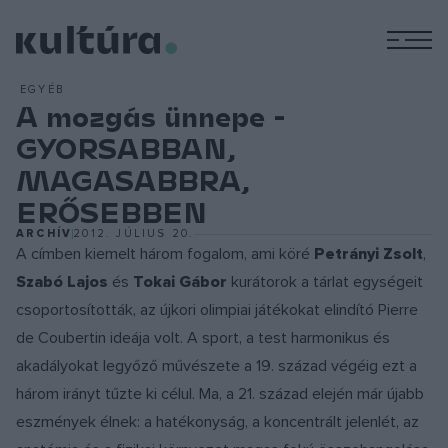
M
EGYÉB
A mozgás ünnepe -
GYORSABBAN,
MAGASABBRA,
ERŐSEBBEN
ARCHÍV
2012. JÚLIUS 20.
A címben kiemelt három fogalom, ami köré
Petrányi Zsolt
,
Szabó Lajos
és
Tokai Gábor
kurátorok a tárlat egységeit
csoportosították, az újkori olimpiai játékokat elindító Pierre
de Coubertin ideája volt. A sport, a test harmonikus és
akadályokat legyőző művészete a 19. század végéig ezt a
három irányt tűzte ki célul. Ma, a 21. század elején már újabb
eszmények élnek: a hatékonyság, a koncentrált jelenlét, az