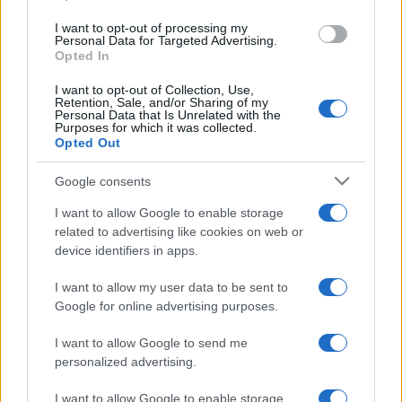
I want to opt-out of processing my
A tárlatnak az olimpia csupán apropója, nem tárgya. De a
Personal Data for Targeted Advertising.
Opted In
válogatás mozgósítja azokat az érzelmeket és
tudattartalmakat, amelyeket a hamarosan kezdődő olimpiai
I want to opt-out of Collection, Use,
Retention, Sale, and/or Sharing of my
játékok mindenkiben felszínre hoznak. Versengés,
Personal Data that Is Unrelated with the
Purposes for which it was collected.
győzelem, szépség és siker ? ősi vágyak, a túlélést
Opted Out
biztosító ösztönök, egyben a hatalomra törő ember
Google consents
eszközei. A tárlat ennek megfelelően hol a társadalmi
mozgásokra, hol a tiszta esztétikumra helyezi a hangsúlyt, a
I want to allow Google to enable storage
related to advertising like cookies on web or
műtárgyak sorrendjében így nem mindig azonos
device identifiers in apps.
következetesség érvényesül. De ez inkább sokszínűség,
mint hiány.
I want to allow my user data to be sent to
Google for online advertising purposes.
I want to allow Google to send me
personalized advertising.
A sportágak szerinti csoportosítás sem mindig logikus, de a
I want to allow Google to enable storage