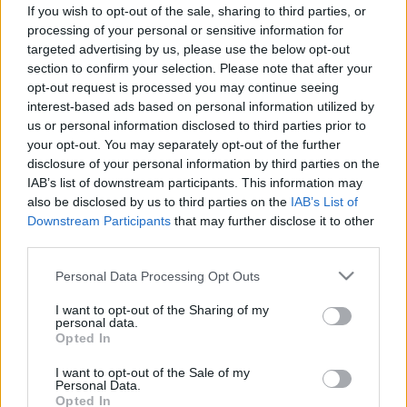
Kisplasztikák, plakátok és táblaképek, fotók és vázlatrajzok,
If you wish to opt-out of the sale, sharing to third parties, or
processing of your personal or sensitive information for
sportversenyeken készített fekete-fehér filmek vezetik
targeted advertising by us, please use the below opt-out
végig a látogatót azokon a gondolati csomópontokon,
section to confirm your selection. Please note that after your
amelyeket a kurátorok a sport kapcsán fontosnak tartottak
opt-out request is processed you may continue seeing
interest-based ads based on personal information utilized by
kiemelni. Bátran és határozottan tágították a sport
us or personal information disclosed to third parties prior to
látókörét: nem csupán a futurizmus festői eredményeit, a
your opt-out. You may separately opt-out of the further
harmincas évek klasszicizáló szobrászatát, vagy az ötvenes
disclosure of your personal information by third parties on the
IAB’s list of downstream participants. This information may
évek szocreál plakátjait emelték ki, de hatalom és sport
also be disclosed by us to third parties on the
IAB’s List of
szoros viszonyát, a tömegrendezvényekbe burkolt politikai
Downstream Participants
that may further disclose it to other
ambíciókat ? egy külön rész szól a Népstadion 1953-as
third parties.
megnyitásáról és annak látványos-erőfitogtató
Please note that this website/app uses one or more Google
Personal Data Processing Opt Outs
rendezvényeiről ?, vagy a kortárs sportfotográfia
services and may gather and store information including but
not limited to your visit or usage behaviour. You may click to
I want to opt-out of the Sharing of my
pszichologizáló irányát is.
personal data.
grant or deny consent to Google and its third-party tags to
Opted In
use your data for below specified purposes in below Google
consent section.
I want to opt-out of the Sale of my
Personal Data.
Opted In