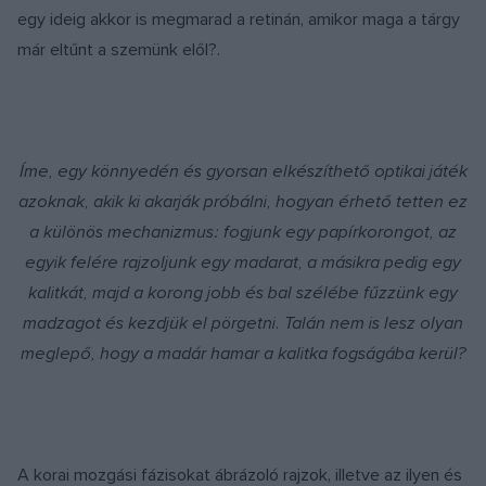
egy ideig akkor is megmarad a retinán, amikor maga a tárgy
már eltűnt a szemünk elől?.
Íme, egy könnyedén és gyorsan elkészíthető optikai játék
azoknak, akik ki akarják próbálni, hogyan érhető tetten ez
a különös mechanizmus: fogjunk egy papírkorongot, az
egyik felére rajzoljunk egy madarat, a másikra pedig egy
kalitkát, majd a korong jobb és bal szélébe fűzzünk egy
madzagot és kezdjük el pörgetni. Talán nem is lesz olyan
meglepő, hogy a madár hamar a kalitka fogságába kerül?
A korai mozgási fázisokat ábrázoló rajzok, illetve az ilyen és