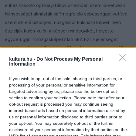
ehhez hasonló optikai játékok az emberi szem következő
hiányosságát aknázták ki: ?megfelelő sebességgel vetítve
szemünk elé bizonyos mozgássor különálló képeit, nem
észleljük külön-külön a képsor mindegyikét, helyette
egybefüggő ?mozgásképet? látunk?. Ezt a jelenséget
elsőként a francia Chevalier d?Arcy fogalmazta meg a 18.
században ? az ő megállapítása nyomán alkotta meg 1829-
kultura.hu -
Do Not Process My Personal
Information
ben Joseph Plateau belga fizikus a fenakisztoszkópot (kép
a cikk tetején), mely valamilyen mozgássor fázisait ábrázoló
If you wish to opt-out of the sale, sharing to third parties, or
korong, peremén résekkel. Nézzünk egy konkrét példát,
processing of your personal or sensitive information for
hogy egyszerűbb legyen elképzelni, miként működött ez az
targeted advertising by us, please use the below opt-out
section to confirm your selection. Please note that after your
egyszerű eszköz! A ?valamilyen mozgássor? lehet egy
opt-out request is processed you may continue seeing
labdát egyensúlyozó bohóc vagy akár egy vágtázni készülő
interest-based ads based on personal information utilized by
ló is ? a lényeg a szerkezet működése: a fenakisztoszkópot
us or personal information disclosed to third parties prior to
your opt-out. You may separately opt-out of the further
egy tükör előtt megpörgetve és a réseken átkukucskálva a
disclosure of your personal information by third parties on the
bohóc vagy a ló mozgásba lendül.