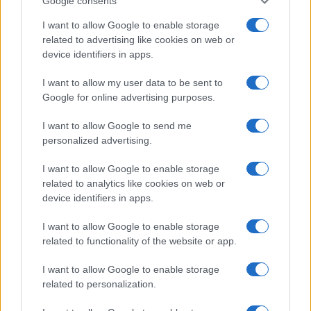
Google consents
tengellyel párhuzamos réseken betekintve mozgóképet
I want to allow Google to enable storage
láttak.?
related to advertising like cookies on web or
device identifiers in apps.
I want to allow my user data to be sent to
Google for online advertising purposes.
A szintén rendkívül furcsa nevű praxinoszkópot, a zootróp
I want to allow Google to send me
utódját Émile Reynaud, a filmezés egyik úttörője találta fel
personalized advertising.
1877-ben. ?Reynaud szerkezete egy nagyobb fadoboz,
amelyben keskeny nézőke van. A dobozban lévő forgatható
I want to allow Google to enable storage
related to analytics like cookies on web or
korong oldalára valamely mozgássor fázisait rajzolták,
device identifiers in apps.
melyet egy lámpa világít meg, a mozgó ábrát pedig tükrök
vetítik a nézőkébe.? Eadweard Muybridge 1879-ben
I want to allow Google to enable storage
related to functionality of the website or app.
zoopraxiszkóp néven szabadalmaztatott szerkezete is
hasonló elven működött: Muybridge a mozgás különböző
I want to allow Google to enable storage
fázisait ábrázoló felvételeket egy tárcsára helyezte,
related to personalization.
megforgatta és átvilágította, így érte el a mozgás illúzióját ?