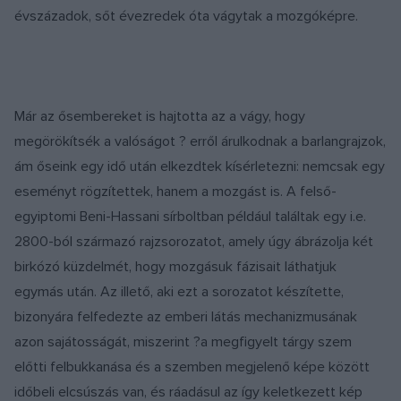
évszázadok, sőt évezredek óta vágytak a mozgóképre.
Már az ősembereket is hajtotta az a vágy, hogy
megörökítsék a valóságot ? erről árulkodnak a barlangrajzok,
ám őseink egy idő után elkezdtek kísérletezni: nemcsak egy
eseményt rögzítettek, hanem a mozgást is. A felső-
egyiptomi Beni-Hassani sírboltban például találtak egy i.e.
2800-ból származó rajzsorozatot, amely úgy ábrázolja két
birkózó küzdelmét, hogy mozgásuk fázisait láthatjuk
egymás után. Az illető, aki ezt a sorozatot készítette,
bizonyára felfedezte az emberi látás mechanizmusának
azon sajátosságát, miszerint ?a megfigyelt tárgy szem
előtti felbukkanása és a szemben megjelenő képe között
időbeli elcsúszás van, és ráadásul az így keletkezett kép