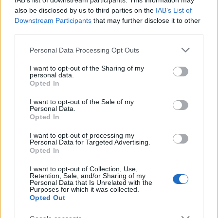
IAB’s list of downstream participants. This information may
also be disclosed by us to third parties on the
IAB’s List of
Downstream Participants
that may further disclose it to other
third parties.
Please note that this website/app uses one or more Google
A taumatróp ? amely jó esetben már a kezetek ügyében
Personal Data Processing Opt Outs
services and may gather and store information including but
van ? pedig még ennél is egyszerűbb! ?Egy zsineggel
not limited to your visit or usage behaviour. You may click to
I want to opt-out of the Sharing of my
personal data.
megpörgetett korong, melynek két oldalán különböző kép
grant or deny consent to Google and its third-party tags to
Opted In
use your data for below specified purposes in below Google
van. A pörgetés nyomán a két kép összeolvad,
consent section.
I want to opt-out of the Sale of my
megmozdul.? Ez az érzéki csalódás jelenségére épülő
Personal Data.
optikai játék még a fenakisztoszkóp előtt, 1826-ban bűvölte
Opted In
el az embereket, William George Horner azonban 1834-ben
I want to opt-out of processing my
Personal Data for Targeted Advertising.
egy újabb, modernebb szerkezettel, a zootróppal állt elő. ?A
Opted In
felül nyitott, alul zárt üreges papírhengert egy függőleges
I want to opt-out of Collection, Use,
tengely körül forgatták. A hengerfal alsó részén bevágások
Retention, Sale, and/or Sharing of my
Personal Data that Is Unrelated with the
voltak egymástól azonos távolságra. A palást belső oldalára
Purposes for which it was collected.
Opted Out
pedig papírcsíkot ragasztottak, amelyen egy mozgás
fázisrajzai láthatóak. Ha a henger gyorsan forgott, a