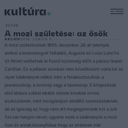
M
EGYÉB
A mozi születése: az ősök
ARCHÍV
2018. JÚNIUS 5.
A mozi születésének 1895. december 28-át tekintjük,
amikor a kinematográf feltalálói, Auguste és Louis Lumi?re
tíz filmet vetítettek le fizető közönség előtt a párizsi Grand
Caféban. Ez a pillanat azonban nem következett volna be az
olyan találmányok nélkül, mint a fenakisztoszkóp, a
praxinoszkóp, a zootróp vagy a taumatróp. E kifejezések
első látásra sokkal inkább tűnnek korabeli orvosi
eszközöknek, mint mozgóképet előállító szerkezeteknek,
de az igazság az, hogy nem árt megjegyeznünk ezt a sok
furcsán hangzó nevet, ugyanis ezek a találmányok a mozi
ősei és annak bizonyítékai, hogy az emberek már