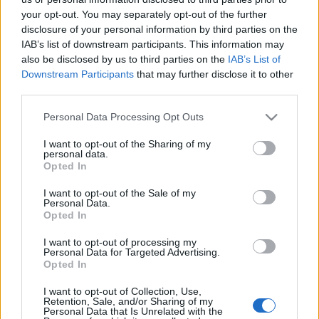
your opt-out. You may separately opt-out of the further
Altino, Concordia és Aquileia - múzeumába is.
disclosure of your personal information by third parties on the
IAB’s list of downstream participants. This information may
A régészek remélik, hogy a további ásatások fényt
also be disclosed by us to third parties on the
IAB’s List of
Downstream Participants
that may further disclose it to other
derítenek arra is, hogy az út Adriánál végződött-e vagy a
third parties.
mai Bolognánál. Ebben ugyanis megoszlik a véleményük.
Please note that this website/app uses one or more Google
Nincs egyelőre egyetértés abban sem, hogy az építtető az
Personal Data Processing Opt Outs
services and may gather and store information including but
i.e. 153-ban konzulnak megválasztott Annius Luscus volt-e
not limited to your visit or usage behaviour. You may click to
I want to opt-out of the Sharing of my
personal data.
vagy inkább Titus Annius Rufus praetor, aki i.e. 131-ben
grant or deny consent to Google and its third-party tags to
Opted In
use your data for below specified purposes in below Google
viselte ezt a tisztséget.
consent section.
I want to opt-out of the Sale of my
Personal Data.
Opted In
MEGOSZTÁS
I want to opt-out of processing my
Personal Data for Targeted Advertising.
Opted In
I want to opt-out of Collection, Use,
Retention, Sale, and/or Sharing of my
Personal Data that Is Unrelated with the