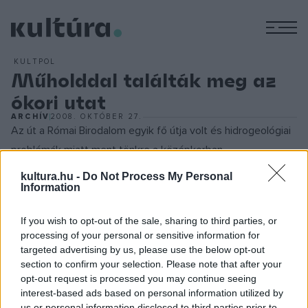
M
KULTPOL
Műholddal találták meg az
ókori utat
ARCHÍV
2008. OKTÓBER 27.
Az út a Római Birodalom egyik fő útja volt és hidrogeológiai
problémák miatt ment tönkre a középkorban.
Rekonstruálása 2005-ben indult meg egymillió eurós (270
kultura.hu -
Do Not Process My Personal
Information
millió forint) költségvetéssel, s a tervek szerint 2009-ben
fejeződik be - írta a Corriere della Sera című olasz napilap.
If you wish to opt-out of the sale, sharing to third parties, or
Az eddigi ásatások eredménye az Altinóban talált antik
processing of your personal or sensitive information for
város, fórum és színház. A leleteket az út mentén öt város
targeted advertising by us, please use the below opt-out
section to confirm your selection. Please note that after your
múzeuma mutatja be. Elsőként Padova, az ókori Patavium
opt-out request is processed you may continue seeing
múzeumában láthatók már október végétől. A belépőjegyek
interest-based ads based on personal information utilized by
ugyanakkor érvényesek lesznek a másik négy város - Adria,
us or personal information disclosed to third parties prior to