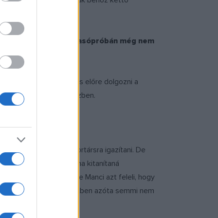
 szereplőket, és helyettük behoz kettő
t jön létre, így az olvasópróbán még nem
ak. Ráadásul volt időnk is előre dolgozni a
áltozik a szövegírás közben.
 mai, hogy nem lehet kortársra igazítani. De
 Manci, hogy szeretné, ha kitanítaná
kot ? mondja férfi, mire Manci azt feleli, hogy
elismerés, hogy e tekintetben azóta semmi nem