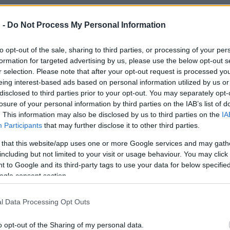
 -
Do Not Process My Personal Information
yes, itt-ott kissé avíttnak érzem ugyan, de nagyon meglepődtem r
kedves. Alaposan felépített karakterek vannak benne. Gondolom, 
to opt-out of the sale, sharing to third parties, or processing of your per
formation for targeted advertising by us, please use the below opt-out s
 villa mellé jár az ezüst kiskanál". Miért?
r selection. Please note that after your opt-out request is processed y
eing interest-based ads based on personal information utilized by us or
disclosed to third parties prior to your opt-out. You may separately opt-
losure of your personal information by third parties on the IAB’s list of
. This information may also be disclosed by us to third parties on the
IA
Participants
that may further disclose it to other third parties.
ki, hanem szerzőtársam és munkatársam, Róbert Gábor, akivel egy
 that this website/app uses one or more Google services and may gath
including but not limited to your visit or usage behaviour. You may click 
 to Google and its third-party tags to use your data for below specifi
ot?
ogle consent section.
ok szál fut egy darabban, lehetőleg több, mint általában. Ez a néz
l Data Processing Opt Outs
ténetet, tettünk bele néhány cselekményszálat, főleg azért, hogy 
o opt-out of the Sharing of my personal data.