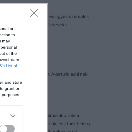
ajta, hogy milyen kedves és ügyes szereplők
ezért csaptak le rá a filmesek is.
sonal or
ection to
ou may
 personal
out of the
 downstream
B’s List of
ütt dolgozunk a darabon. Akartunk adni neki
er and store
to grant or
ed purposes
őknek is jobb, hiszen izgalmasabb tőle a
a végét kicsit megerősítsük, és írtunk bele új