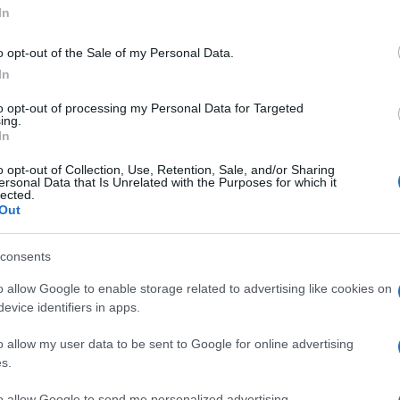
 van, amik úgy vannak továbbszőve, hogy a szerző kiküldi az épp
In
llett a nyelven is.
o opt-out of the Sale of my Personal Data.
ohácsi Jánossal, hogy a szövegkönyv a próbafolyamat alat
In
ennyire dolgoztok előre?
to opt-out of processing my Personal Data for Targeted
ing.
In
t szoktunk csinálni, sok idő kell, ám most rövid lesz a próbaidősz
o opt-out of Collection, Use, Retention, Sale, and/or Sharing
rt lényegében, mert a végét nem érdemes összerakni, az úgyis v
ersonal Data that Is Unrelated with the Purposes for which it
lected.
Out
consents
játszódhatna ez a történet, de menet közben kiderült, annyira nem
o allow Google to enable storage related to advertising like cookies on
ncinak hívják, aki lecsap az egyik szereplőre és azt mondja ez a
evice identifiers in apps.
le, egy kis boltot vagy egy trafikot. Biztos, hogy nem kapsz trafi
o allow my user data to be sent to Google for online advertising
ő kapcsolatokkal rendelkezők kaphatnak trafikot. Mulatságos a f
s.
to allow Google to send me personalized advertising.