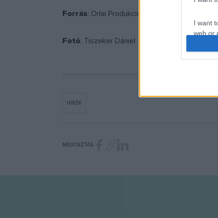
Forrás
: Orlai Produkciós Iroda
I want t
web or d
Fotó
: Tiszeker Dániel
I want t
or app.
I want t
HÍREK
I want t
authenti
MEGOSZTÁS