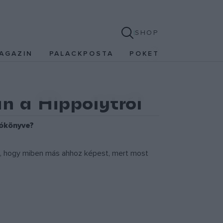
SHOP
AGAZIN
PALACKPOSTA
POKET
n a Hippolytról
tókönyve?
ni, hogy miben más ahhoz képest, mert most