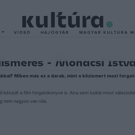
T
VIDEÓ
HAJÓGYÁR
MAGYAR KULTÚRA M
ismerés - Mohácsi Istvá
abbal? Miben más ez a darab, mint a közismert mozi forga
ől készült a film forgatókönyve is. Arra sem tudok most válaszol
 nem nagyon van róla.