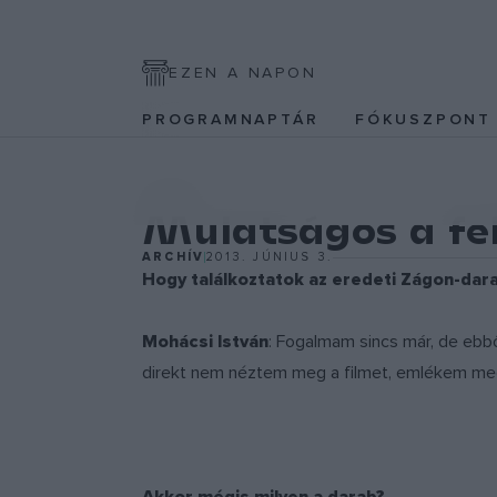
EZEN A NAPON
PROGRAMNAPTÁR
FÓKUSZPON
EGYÉB
Mulatságos a fel
ARCHÍV
2013. JÚNIUS 3.
Hogy találkoztatok az eredeti Zágon-dar
Mohácsi István
: Fogalmam sincs már, de ebb
direkt nem néztem meg a filmet, emlékem meg