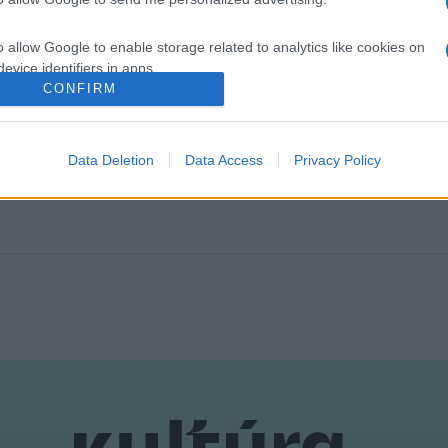
o allow Google to enable storage related to analytics like cookies on
evice identifiers in apps.
CONFIRM
o allow Google to enable storage related to functionality of the website
Data Deletion
Data Access
Privacy Policy
o allow Google to enable storage related to personalization.
o allow Google to enable storage related to security, including
cation functionality and fraud prevention, and other user protection.