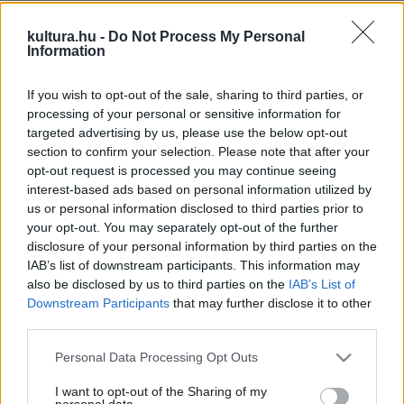
kultura.hu -
Do Not Process My Personal
Information
A Városliget átfogó rekonstrukcióját célzó Liget Projekt
If you wish to opt-out of the sale, sharing to third parties, or
processing of your personal or sensitive information for
részeként a Magyar Műszaki és Közlekedési Múzeum is
targeted advertising by us, please use the below opt-out
megújul, ami a több mint százéves intézmény újjáalapítását
section to confirm your selection. Please note that after your
jelenti, hiszen az épület nem csupán eredeti pompáját nyeri
opt-out request is processed you may continue seeing
interest-based ads based on personal information utilized by
vissza, hanem 21. századi tudásközponttá válik. A múzeumi
us or personal information disclosed to third parties prior to
funkciók, a kiállító- és a közönségforgalmi terek megújulnak
your opt-out. You may separately opt-out of the further
és több ezer négyzetméterrel bővülnek. Az évtized végére
disclosure of your personal information by third parties on the
IAB’s list of downstream participants. This information may
így megjelenésében egy teljes műemléki rekonstrukción
also be disclosed by us to third parties on the
IAB’s List of
átesett, belül pedig egy 21. századi múzeum nyitja majd meg
Downstream Participants
that may further disclose it to other
kapuját a megújult Városligetben.
third parties.
Please note that this website/app uses one or more Google
Personal Data Processing Opt Outs
services and may gather and store information including but
not limited to your visit or usage behaviour. You may click to
I want to opt-out of the Sharing of my
personal data.