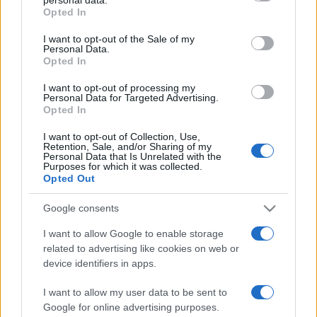
grant or deny consent to Google and its third-party tags to
Vitézy Dávid közgazdász, a Városi és Elővárosi Közlekedési
Opted In
use your data for below specified purposes in below Google
Egyesület egyik alapítója és vezetője, 2010?2014. között a
consent section.
I want to opt-out of the Sale of my
Personal Data.
Budapesti Közlekedési Központ vezérigazgatója, 2015
Opted In
februárjától pedig a közösségi közlekedés fejlesztését
I want to opt-out of processing my
felügyelő miniszteri biztos.
Personal Data for Targeted Advertising.
Opted In
I want to opt-out of Collection, Use,
Retention, Sale, and/or Sharing of my
Personal Data that Is Unrelated with the
Purposes for which it was collected.
Megbízása a Magyar Műszaki és Közlekedési Múzeum élén
Opted Out
2016. január 16-tól, a korábbi főigazgató mandátumának
Google consents
lejártától érvényes.
I want to allow Google to enable storage
related to advertising like cookies on web or
(Fotó: www.facebook.com/KozlekedesiMuzeum)
device identifiers in apps.
I want to allow my user data to be sent to
Google for online advertising purposes.