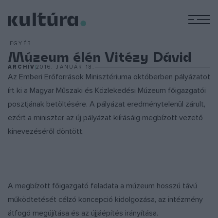
M
EGYÉB
Múzeum élén Vitézy Dávid
ARCHÍV
2016. JANUÁR 18.
Az Emberi Erőforrások Minisztériuma októberben pályázatot
írt ki a Magyar Műszaki és Közlekedési Múzeum főigazgatói
posztjának betöltésére. A pályázat eredménytelenül zárult,
ezért a miniszter az új pályázat kiírásáig megbízott vezető
kinevezéséről döntött.
A megbízott főigazgató feladata a múzeum hosszú távú
működtetését célzó koncepció kidolgozása, az intézmény
átfogó megújítása és az újjáépítés irányítása.