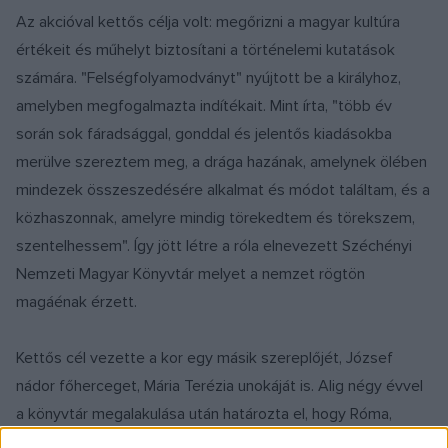
Az akcióval kettős célja volt: megőrizni a magyar kultúra
értékeit és műhelyt biztosítani a történelemi kutatások
számára. "Felségfolyamodványt" nyújtott be a királyhoz,
amelyben megfogalmazta indítékait. Mint írta, "több év
során sok fáradsággal, gonddal és jelentős kiadásokba
merülve szereztem meg, a drága hazának, amelynek ölében
mindezek összeszedésére alkalmat és módot találtam, és a
közhaszonnak, amelyre mindig törekedtem és törekszem,
szentelhessem". Így jött létre a róla elnevezett Széchényi
Nemzeti Magyar Könyvtár melyet a nemzet rögtön
magáénak érzett.
Kettős cél vezette a kor egy másik szereplőjét, József
nádor főherceget, Mária Terézia unokáját is. Alig négy évvel
a könyvtár megalakulása után határozta el, hogy Róma,
Milánó, Szentpétervár, Berlin, Drezda, Kassel és Bécs