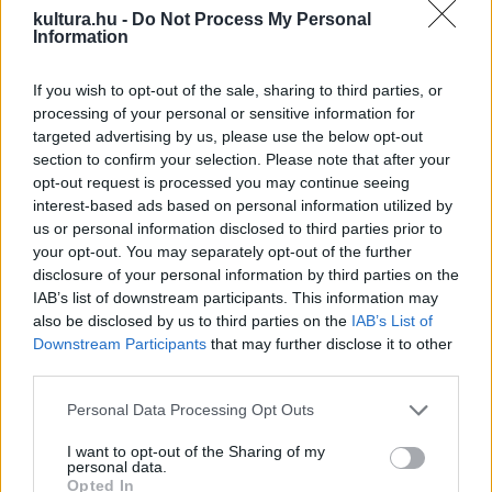
kultura.hu -
Do Not Process My Personal
hasonló intézményeit követve, a könyvtárat múzeummal
Information
bővíti ki, de az intézmény egyedülálló módon nem
egyetemes, hanem kizárólag a nemzeti értékek gyűjtésére
If you wish to opt-out of the sale, sharing to third parties, or
processing of your personal or sensitive information for
szolgálna.
targeted advertising by us, please use the below opt-out
section to confirm your selection. Please note that after your
Mindamellett, hogy a nádor maga is műgyűjtő volt, úgy vélte,
opt-out request is processed you may continue seeing
interest-based ads based on personal information utilized by
a terv alkalmas a magyar rendek lekötelezésére. Nem
us or personal information disclosed to third parties prior to
tévesztette szem elől, hogy a Könyvtárnak a Múzeumba
your opt-out. You may separately opt-out of the further
történő beépítése megszűntethetné Széchényi Ferenc
disclosure of your personal information by third parties on the
IAB’s list of downstream participants. This information may
kiváltságait, amelyeket az 1802-es alapítólevél rögzített. Az
also be disclosed by us to third parties on the
IAB’s List of
1807-es országgyűlésen mondták ki, hogy a már működő
Downstream Participants
that may further disclose it to other
Nemzeti Könyvtárat tekintik majd a Nemzeti Múzeum
third parties.
alapjának és felkérték a nemzetet, hogy adakozzon saját
Please note that this website/app uses one or more Google
Personal Data Processing Opt Outs
múzeumának.
services and may gather and store information including but
not limited to your visit or usage behaviour. You may click to
I want to opt-out of the Sharing of my
personal data.
grant or deny consent to Google and its third-party tags to
Az országgyűlés 1808. október 18-án szavazta meg a
Opted In