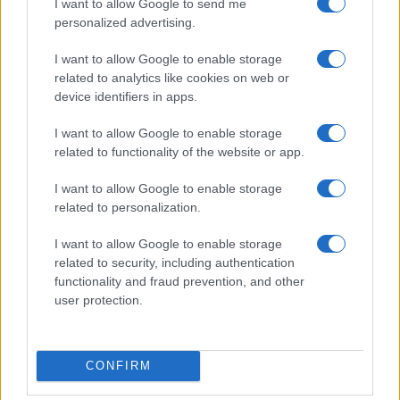
I want to allow Google to send me
egyéb kollekciókat tartalmazott. József nádort bízták meg a
personalized advertising.
feladat végrehajtásával, valamint egy célnak megfelelő,
I want to allow Google to enable storage
méltó épület megépíttetésével. A Múzeum építésére 1813-
related to analytics like cookies on web or
ban vásároltak telket és a rajta álló Batthyány-villában
device identifiers in apps.
helyezték el a gyűjteményt.
I want to allow Google to enable storage
related to functionality of the website or app.
Az 1832-36-os országgyűlés által megszavazott félmillió
I want to allow Google to enable storage
forintból és nemzetközi közadakozásból származó
related to personalization.
adományokból indult meg a mai épület alapozása. A
főbejárat a híres athéni Erechtheion mintáját követi. Nyolc
I want to allow Google to enable storage
related to security, including authentication
korinthoszi oszlopos portikuszát felül timpanon zárja, annak
functionality and fraud prevention, and other
szobrait Raffaello Monti mintázta. Belső díszítésén Than Mór
user protection.
és Lotz Károly dolgozott. Az építkezés 1847-re készült el,
de már 1846-ban beköltözött az első gyűjtemény. A
CONFIRM
Nemzeti Múzeum számos történelmi esemény helyszínéül
szolgált és nemzeti jelképpé nőtte ki magát.