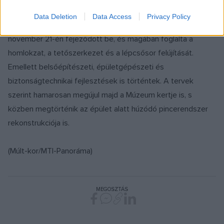
Data Deletion
Data Access
Privacy Policy
A Múzeum tizenkét éven át tartó rekonstrukciója 2006.
november 21-én fejeződött be, és magában foglalta a
homlokzat, a tetőszerkezet és a lépcsősor felújítását.
Emellett belsőépítészeti, épületgépészeti és
biztonságtechnikai fejlesztések is történtek. A tervek
szerint hamarosan megújul majd a Múzeum kertje is, s
közben megtörténik az épület alatt húzódó pincerendszer
rekonstrukciója is.
(Múlt-kor/MTI-Panoráma)
MEGOSZTÁS