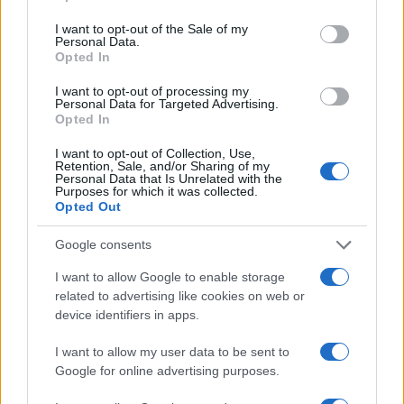
use your data for below specified purposes in below Google
múzeumi törvényt, ebben indítványozták, hogy állítsanak fel
consent section.
I want to opt-out of the Sale of my
Personal Data.
egy olyan, az Országos Könyvtárhoz kapcsolódó
Opted In
művelődési intézetet, amely a nemzet anyagi kultúráját is
I want to opt-out of processing my
feltárja.
Personal Data for Targeted Advertising.
Opted In
A Múzeum, a jogszabály szerint, a könyvek, kéziratok és
I want to opt-out of Collection, Use,
Retention, Sale, and/or Sharing of my
grafikai művek mellett kizárólag a haza régészeti és
Personal Data that Is Unrelated with the
Purposes for which it was collected.
történeti emlékeit, természeti produktumait és műipari
Opted Out
alkotásait gyűjti. Ugyanebben az évben Széchényiné
Google consents
Festetich Julianna a Múzeumnak adományozta
ásványgyűjteményét, s számos egyéb adománnyal és
I want to allow Google to enable storage
related to advertising like cookies on web or
vásárlással is gyarapodott a Múzeum.
device identifiers in apps.
A legjelentősebb szerzemény a Jankovich-gyűjtemény
I want to allow my user data to be sent to
Google for online advertising purposes.
1832-es megvétele volt, amely könyveket, kéziratokat,
okleveleket, továbbá érem-, kép-, fegyver-, ékszer és