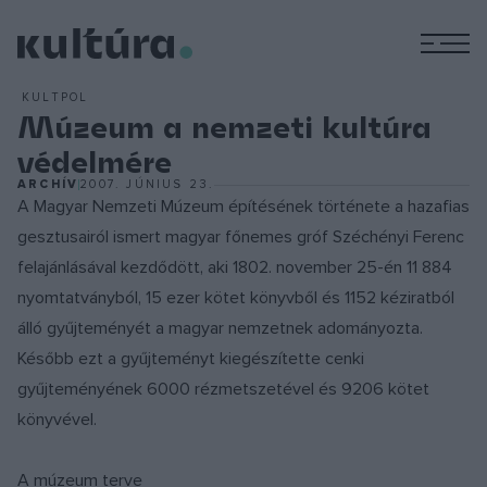
M
KULTPOL
Múzeum a nemzeti kultúra
védelmére
ARCHÍV
2007. JÚNIUS 23.
A Magyar Nemzeti Múzeum építésének története a hazafias
gesztusairól ismert magyar főnemes gróf Széchényi Ferenc
felajánlásával kezdődött, aki 1802. november 25-én 11 884
nyomtatványból, 15 ezer kötet könyvből és 1152 kéziratból
álló gyűjteményét a magyar nemzetnek adományozta.
Később ezt a gyűjteményt kiegészítette cenki
gyűjteményének 6000 rézmetszetével és 9206 kötet
könyvével.
A múzeum terve