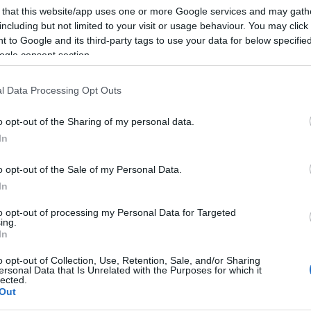
 that this website/app uses one or more Google services and may gath
g az Oskola utcai lakásban, majd Gyulán, végül utoljára a déduno
including but not limited to your visit or usage behaviour. You may click 
épét, mint 'osztályidegen személy" ábrázolását, a házkutatásokat
 to Google and its third-party tags to use your data for below specifi
ogle consent section.
 megrongált portrékat közben már restaurálták.
l Data Processing Opt Outs
kola utca 18. szám alatt működő palackozó üzemük a város és kö
en a II. világháborús front közeledtéig működött. Számos hazai s
o opt-out of the Sharing of my personal data.
ovábbították Hutter feliratú üvegekben főleg a Délvidékre. A cég
In
o opt-out of the Sale of my Personal Data.
In
z egykori Nyilasy Sándor-tanítvány, a tehetséges Balogh Margit
to opt-out of processing my Personal Data for Targeted
yok a múzeum több mint 130 darabot számláló Balogh Margit-hagy
ing.
művésznő végakarata szerint halála után, 1965-ben került az inté
In
o opt-out of Collection, Use, Retention, Sale, and/or Sharing
ersonal Data that Is Unrelated with the Purposes for which it
lected.
Out