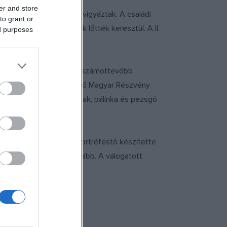
er and store
ka budapesti lakásában vigyáztak. A családi
to grant or
 végző szovjet katonák lőtték keresztül. A II.
ed purposes
rnyékének legrégibb, legszámottevőbb
örgyár, így a Kőbányai Első Magyar Részvény
 foglalkozott bor, konyak, pálinka és pezsgő
 (1898-1965) szegedi portréfestő készítette
atékát gyarapítják tovább. A válogatott
zmény birtokába.