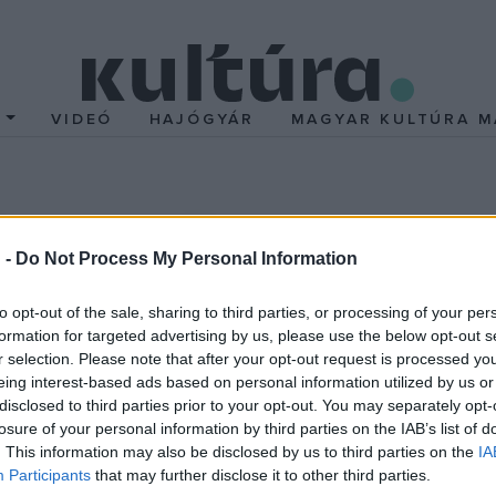
T
VIDEÓ
HAJÓGYÁR
MAGYAR KULTÚRA M
 a meglőtt kép
 -
Do Not Process My Personal Information
dott a Móra Ferenc Múzeum: a régi Szeged utolsó sörkereskedői, 
án író és egykori szegedi múzeumigazgató oldalági rokonairól ké
to opt-out of the sale, sharing to third parties, or processing of your per
formation for targeted advertising by us, please use the below opt-out s
Szegedről elszármazott gyulai orvos és Hutter György szegedi műsz
r selection. Please note that after your opt-out request is processed y
eing interest-based ads based on personal information utilized by us or
upán jelképes összeget, két darab 20 forintos pénzérmét kértek:
disclosed to third parties prior to your opt-out. You may separately opt-
losure of your personal information by third parties on the IAB’s list of
 portréja legyen. Az intézmény természetesen megszerezte a 2003
. This information may also be disclosed by us to third parties on the
IA
nagylelkű adományozók számára - így a 'csereüzlet" létrejött.
Participants
that may further disclose it to other third parties.