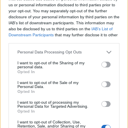
us or personal information disclosed to third parties prior to
kérdések iránti érdeklődése korán megnyilvánult, röviddel
your opt-out. You may separately opt-out of the further
azelőtt, hogy nővérétől elvette a hatalmat és házasságot
disclosure of your personal information by third parties on the
kötött Eudoxia Lopuhinával, egy kevéssé ismert moszkvai
IAB’s list of downstream participants. This information may
also be disclosed by us to third parties on the
IAB’s List of
család leányával. 1687-ben, brandenburgi tartózkodása
Downstream Participants
that may further disclose it to other
idején Péter baráti szerződést kötött III. Frigyes
third parties.
választófejedelemmel, s ezzel megalapozta a porosz-orosz
Please note that this website/app uses one or more Google
Personal Data Processing Opt Outs
kapcsolatok további alakulását.
services and may gather and store information including but
not limited to your visit or usage behaviour. You may click to
I want to opt-out of the Sharing of my
personal data.
grant or deny consent to Google and its third-party tags to
Opted In
use your data for below specified purposes in below Google
consent section.
I want to opt-out of the Sale of my
Personal Data.
HÍREK
Opted In
I want to opt-out of processing my
Personal Data for Targeted Advertising.
MEGOSZTÁS
Opted In
I want to opt-out of Collection, Use,
Retention, Sale, and/or Sharing of my