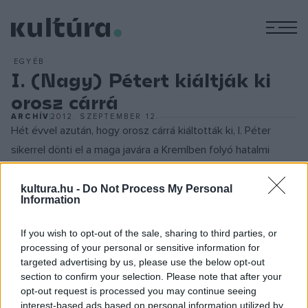
M
EGYÉB
I. (Nagy) Pétert kiáltják ki
orosz cárrá
ARCHÍV
2012. SZEPTEMBER 12.
Hét évvel azután, hogy orosz cárrá kiáltották ki, I. Péter
sikerrel dönti el a maga javára a Kremlben folyó hatalmi
harcot (1682. VI. 29.). Az éppen 17 éves uralkodó egy
Moszkva kapui előtt fekvő kolostorba száműzi nővérét,
kultura.hu -
Do Not Process My Personal
Information
Szofját, aki 1682 óta kormányzott. Péter gyengeelméjű
féltestvére, V. Iván továbbra is társuralkodó marad, a
If you wish to opt-out of the sale, sharing to third parties, or
kormányzat kérdéseibe azonban nincs beleszólása.
processing of your personal or sensitive information for
targeted advertising by us, please use the below opt-out
I. (Nagy) Péter, aki 1672. június 9-én született Moszkvában,
section to confirm your selection. Please note that after your
fiatalkora nagy részét a Kreml falain kívül,
opt-out request is processed you may continue seeing
Preobrazsenszkoje faluban töltötte. A műszaki és katonai
interest-based ads based on personal information utilized by