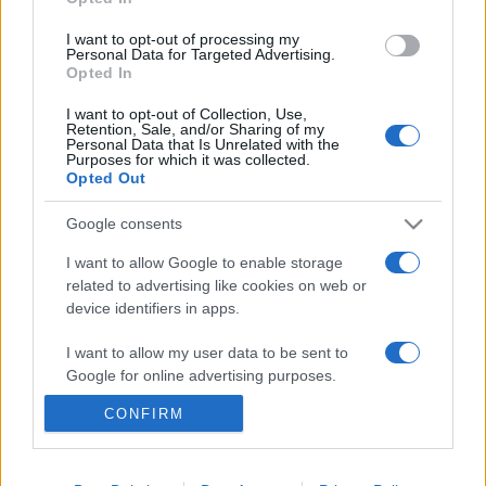
elfeledett kincsekre bukkanva. Most a szigeten Németh Juci
I want to opt-out of processing my
és Lovasi András mellett sokan mások színpadra léptek: a
Personal Data for Targeted Advertising.
Opted In
Lepkeház blues-színpadán pedig nem kellett kérlelni a
közönséget, hogy a slágereket együtt énekelják.
I want to opt-out of Collection, Use,
Retention, Sale, and/or Sharing of my
Personal Data that Is Unrelated with the
Purposes for which it was collected.
Opted Out
Google consents
HÍREK
I want to allow Google to enable storage
related to advertising like cookies on web or
device identifiers in apps.
MEGOSZTÁS
I want to allow my user data to be sent to
Google for online advertising purposes.
CONFIRM
I want to allow Google to send me
personalized advertising.