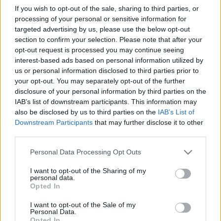
arattak, így például Grammy-jelöléseket, az MTV Music
If you wish to opt-out of the sale, sharing to third parties, or
processing of your personal or sensitive information for
Awards és a Rolling Stone magazin díjait, nem utolsósorban
targeted advertising by us, please use the below opt-out
pedig kétszer (1997, 1998) a Brit Award-öt ?a legjobb brit
section to confirm your selection. Please note that after your
tánczenekar? kategóriában.
opt-out request is processed you may continue seeing
interest-based ads based on personal information utilized by
us or personal information disclosed to third parties prior to
your opt-out. You may separately opt-out of the further
disclosure of your personal information by third parties on the
IAB’s list of downstream participants. This information may
A Budapest Bár az utóbbi évek egyik legeredetibb és
also be disclosed by us to third parties on the
IAB’s List of
legérdekesebb zenei vállalkozásába fogott, amikor 2007-
Downstream Participants
that may further disclose it to other
ben Farkas Róbert zenekara köré gyűjtötte a magyar
third parties.
rockzene kultikus alakjait. Az eredetileg egyetlen lemezre
Please note that this website/app uses one or more Google
Personal Data Processing Opt Outs
összeállt alkalmi csapat azóta is sikerrel koncertezik
services and may gather and store information including but
not limited to your visit or usage behaviour. You may click to
I want to opt-out of the Sharing of my
színházakban, fesztiválokon és rendezvényeken egyaránt.
personal data.
grant or deny consent to Google and its third-party tags to
Opted In
Filmslágereket, kuplékat, táncdalokat és egyéb híres dalokat
use your data for below specified purposes in below Google
dolgoznak fel mívesen hangszerelt cigányzene kíséretében,
consent section.
I want to opt-out of the Sale of my
Personal Data.
újrahangolva sokak által ismert dallamokat, vagy akár rég
Opted In