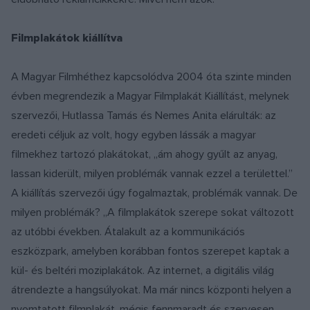
Filmplakátok kiállítva
A Magyar Filmhéthez kapcsolódva 2004 óta szinte minden
évben megrendezik a Magyar Filmplakát Kiállítást, melynek
szervezői, Hutlassa Tamás és Nemes Anita elárulták: az
eredeti céljuk az volt, hogy egyben lássák a magyar
filmekhez tartozó plakátokat, „ám ahogy gyűlt az anyag,
lassan kiderült, milyen problémák vannak ezzel a területtel.”
A kiállítás szervezői úgy fogalmaztak, problémák vannak. De
milyen problémák? „A filmplakátok szerepe sokat változott
az utóbbi években. Átalakult az a kommunikációs
eszközpark, amelyben korábban fontos szerepet kaptak a
kül- és beltéri moziplakátok. Az internet, a digitális világ
átrendezte a hangsúlyokat. Ma már nincs központi helyen a
nyomtatott filmplakát, mégis fennmaradt és szervesen