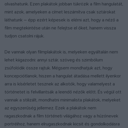
olvashatunk. Ezen plakátok jobban tükrözik a film hangulatát,
mint azok, amelyeken a címet leszámítva csak sztárokat
láthatunk – épp ezért képesek is elérni azt, hogy a néző a
film megtekintése után ne felejtse el őket, hanem vissza
tudjon csatolni rájuk.
De vannak olyan filmplakátok is, melyeken egyáltalán nem
lehet kiigazodni: annyi sztár, szöveg és szimbólum
zsúfolódik össze rajtuk. Mégsem mondhatjuk azt, hogy
koncepciótlanok, hiszen a hangulat átadása mellett ilyenkor
arra is kísérletet tesznek az alkotók, hogy valamelyest a
történetet is felvillantsák a leendő nézők előtt. És végül ott
vannak a stilizált, mondhatni minimalista plakátok, melyeket
az egyszerűség jellemez. Ezek a plakátok nem
ragaszkodnak a film történeti világához vagy a húzónevek
portréihoz, hanem elrugaszkodnak kicsit és gondolkodásra