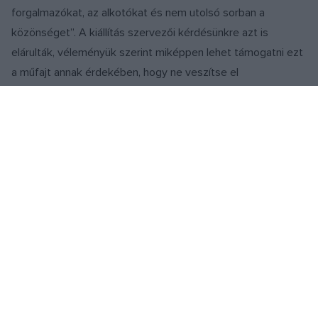
forgalmazókat, az alkotókat és nem utolsó sorban a
közönséget”. A kiállítás szervezői kérdésünkre azt is
elárulták, véleményük szerint miképpen lehet támogatni ezt
a műfajt annak érdekében, hogy ne veszítse el
kulcsfontosságú szerepét. „Például az olyan fórumokkal,
mint a plakátkiállítás. Illetve minden más olyan eszközzel,
amellyel a közönség és a szakma (filmterjesztők,
plakátkészítők, filmesek) figyelmét ráirányíthatjuk erre a
fontos és izgalmas területre. Lehet róla vitázni, véleményt
formálni az érintettek és a közönség bevonásával. Erre
irányul az a törekvésünk, hogy megkérdezzük a közönséget
a kiállított plakátokkal kapcsolatban: szerintük melyik a
legjobb? És ugyanerről megkérdezzük egy szakmai zsűri
véleményét is.”
Milyen a jó filmplakát? Milyen ikonikus plakátokat ismerünk?