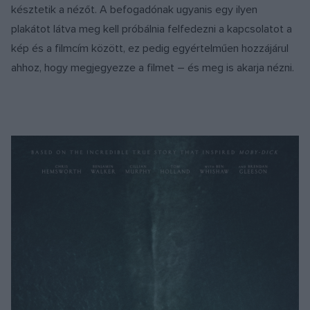
késztetik a nézőt. A befogadónak ugyanis egy ilyen
plakátot látva meg kell próbálnia felfedezni a kapcsolatot a
kép és a filmcím között, ez pedig egyértelműen hozzájárul
ahhoz, hogy megjegyezze a filmet – és meg is akarja nézni.