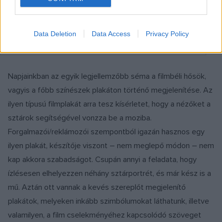
Az anyám! című film plakátja
Data Deletion
Data Access
Privacy Policy
Fotó: imdb.com
Napjainkban az egyik legjellemzőbb séma a filmbéli hősök,
vagyis a főbb színészek plakáton történő megjelenítése. Az
ilyen típusú filmplakát arra tesz kísérletet, hogy a nézőket a
sztárok segítségével vonzza be a moziba.
Forgalmazói/reklámozói szempontból igazán hasznos egy
ilyen plakát, készítője viszont – nem meglepő módon – nem
kap akkora szabadságot. Csupán annyi a feladata, hogy
ízlésesen elhelyezzen néhány sztárportrét, és már kész is a
mű. Aztán ott vannak a kevés szereplőt megjelenítő
plakátok, melyeken inkább szimbólumokat láthatunk, illetve
valamilyen, a film cselekményéhez kapcsolódó szöveget