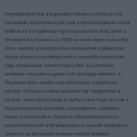
Filmplakátokat már a legkorábbi nyilvános vetítések óta
használnak: kezdetben ezek csak a filmszínházakban voltak
kiállítva, és a forgalmazó rögtön visszavette őket, amint a
film lekerült a műsorról. Az 1900-as évek elején csak a film
címe, valamint a készítők nevei szerepeltek a plakátokon,
hiszen ebben a korszakban nem a szereplők számítottak
nagy attrakciónak, hanem maga a film, az új médium,
amelynek még nem is igazán volt szüksége reklámra. A
filmplakát ekkor inkább csak információt szolgáltatott,
később, a húszas években azonban már megjelentek a
sztárok, velük együtt pedig az igény is arra, hogy ne csak a
legszükségesebb tudnivalók szerepeljenek a plakáton,
hanem a húzónevek is. Ebben az időszakban javarészt
kézzel készítették a filmplakátokat, a második világháború
idején és az azt követő években viszont átalakult –