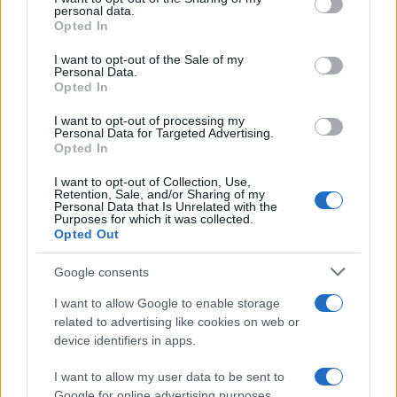
personal data.
grant or deny consent to Google and its third-party tags to
A film története során mind megjelenésükben, mind
Opted In
use your data for below specified purposes in below Google
készítési módjukat tekintve igen sokat változtak a
consent section.
I want to opt-out of the Sale of my
filmplakátok, és nem is lehet általános érvényű szabályokat
Personal Data.
Opted In
megfogalmazni velük kapcsolatban, az azonban biztos –
I want to opt-out of processing my
ahogyan Kenczler Marci is hangsúlyozta –, hogy szinte
Personal Data for Targeted Advertising.
minden filmműfajhoz más plakát passzol. De válaszoljuk
Opted In
meg a kérdést: (manapság) mi szerepel a plakáton?
I want to opt-out of Collection, Use,
Retention, Sale, and/or Sharing of my
Personal Data that Is Unrelated with the
Purposes for which it was collected.
Opted Out
Google consents
I want to allow Google to enable storage
related to advertising like cookies on web or
device identifiers in apps.
I want to allow my user data to be sent to
Google for online advertising purposes.