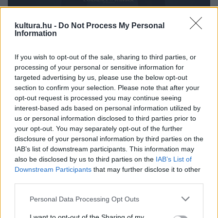
kultura.hu -
Do Not Process My Personal
A James Bond: Spectre ? A Fantom visszatér című
Information
film plakátja
Fotó: imdb.com
If you wish to opt-out of the sale, sharing to third parties, or
processing of your personal or sensitive information for
targeted advertising by us, please use the below opt-out
section to confirm your selection. Please note that after your
Mi szerepel a plakáton?
opt-out request is processed you may continue seeing
interest-based ads based on personal information utilized by
us or personal information disclosed to third parties prior to
?Cím, rendező, színészek és a kredit blokk (az apróbetűs
your opt-out. You may separately opt-out of the further
rész a filmplakát alján, vagyis a stáb kiemelt tagjainak
disclosure of your personal information by third parties on the
felsorolása ? a szerk.). Ezeknek muszáj rajta lenniük. De
IAB’s list of downstream participants. This information may
also be disclosed by us to third parties on the
IAB’s List of
természetesen mindentől el lehet térni, ha annak oka van? ?
Downstream Participants
that may further disclose it to other
mondta Kenczler Marci. De milyen típusú plakátokkal
third parties.
találkozhatunk egyáltalán? Mi az, ami szerepel az alkotáson
Please note that this website/app uses one or more Google
Personal Data Processing Opt Outs
a legfontosabb információk írásbeli megjelenítése mellett?
services and may gather and store information including but
not limited to your visit or usage behaviour. You may click to
I want to opt-out of the Sharing of my