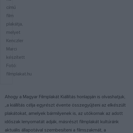
című
film
plakátja,
melyet
Kenczler
Marci
készített
Fotó:
filmplakat.hu
Ahogy a Magyar Filmplakát Kiállítás honlapján is olvashatjuk,
„a kiállítás célja egyrészt évente összegyűjteni az elkészült
plakátokat, amelyek bármilyenek is, az utókornak az adott
időszak lenyomatát adják, másrészt filmplakát kultúránk
aktuális állapotával szembesíteni a filmszakmát, a