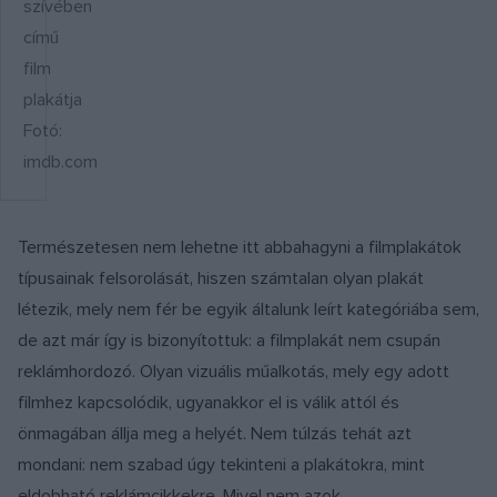
szívében
című
film
plakátja
Fotó:
imdb.com
Természetesen nem lehetne itt abbahagyni a filmplakátok
típusainak felsorolását, hiszen számtalan olyan plakát
létezik, mely nem fér be egyik általunk leírt kategóriába sem,
de azt már így is bizonyítottuk: a filmplakát nem csupán
reklámhordozó. Olyan vizuális műalkotás, mely egy adott
filmhez kapcsolódik, ugyanakkor el is válik attól és
önmagában állja meg a helyét. Nem túlzás tehát azt
mondani: nem szabad úgy tekinteni a plakátokra, mint
eldobható reklámcikkekre. Mivel nem azok.