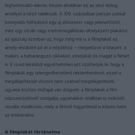
legfontosabb eleme, hiszen általában ez az első dolog,
amellyel a néző találkozik. A XXI. században persze sokkal
könnyebb felfedezni egy új előzetest vagy jelenetfotót,
mint egy utcán vagy metrómegállóban elhelyezett plakátot,
az igazság azonban az, hogy még ma is a filmplakát az,
amely elsőként jut el a nézőkhöz – megelőzve a teasert, a
trailert, a beharangozó cikkeket, interjúkat és magát a filmet
is. E rövid leírásból egyértelműen azt szűrhetjük le, hogy a
filmplakát egy (elengedhetetlen) reklámhordozó, ezzel a
megállapítással viszont nem szabad megelégednünk,
ugyanis köztes műfajjal van dolgunk: a filmplakát a film
népszerűsítését szolgálja, ugyanakkor önállóan is működő
vizuális műalkotás, mely a filmtől függetlenül is képes hatni
az emberekre.
A filmplakát történelme