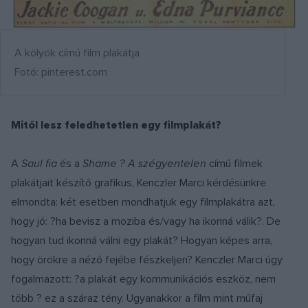
A kölyök című film plakátja
Fotó: pinterest.com
Mitől lesz feledhetetlen egy filmplakát?
A
Saul fia
és a
Shame ? A szégyentelen
című filmek
plakátjait készítő grafikus, Kenczler Marci kérdésünkre
elmondta: két esetben mondhatjuk egy filmplakátra azt,
hogy jó: ?ha bevisz a moziba és/vagy ha ikonná válik?. De
hogyan tud ikonná válni egy plakát? Hogyan képes arra,
hogy örökre a néző fejébe fészkeljen? Kenczler Marci úgy
fogalmazott: ?a plakát egy kommunikációs eszköz, nem
több ? ez a száraz tény. Ugyanakkor a film mint műfaj