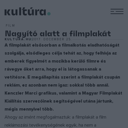
M
FILM
Nagyító alatt a filmplakát
KULTURA.HU
2017. DECEMBER 25.
A filmplakát elsősorban a filmalkotás eladhatóságát
szolgálja, elsődleges célja tehát az, hogy felhívja az
emberek figyelmét a mozikba kerülő filmre és
rávegye őket arra, hogy el is látogassanak a
vetítésre. E megállapítás szerint a filmplakát csupán
reklám, ez azonban nem igaz: sokkal több annál.
Kenczler Marci grafikus, valamint a Magyar Filmplakát
Kiállítás szervezőinek segítségével utána jártunk,
mégis mennyivel több.
Ahogy az imént megfogalmaztuk: a filmplakát a film
reklámozási tevékenységének egyik, ha nem a