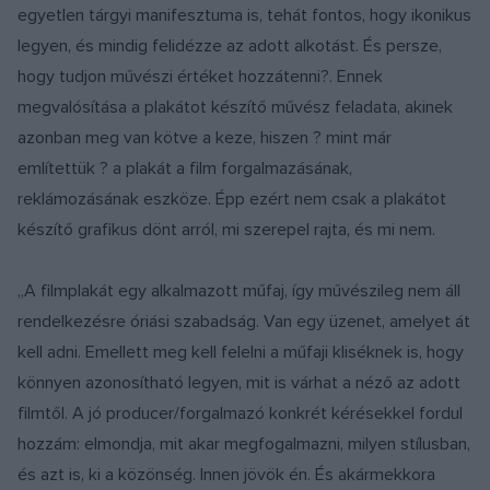
egyetlen tárgyi manifesztuma is, tehát fontos, hogy ikonikus
legyen, és mindig felidézze az adott alkotást. És persze,
hogy tudjon művészi értéket hozzátenni?. Ennek
megvalósítása a plakátot készítő művész feladata, akinek
azonban meg van kötve a keze, hiszen ? mint már
említettük ? a plakát a film forgalmazásának,
reklámozásának eszköze. Épp ezért nem csak a plakátot
készítő grafikus dönt arról, mi szerepel rajta, és mi nem.
„A filmplakát egy alkalmazott műfaj, így művészileg nem áll
rendelkezésre óriási szabadság. Van egy üzenet, amelyet át
kell adni. Emellett meg kell felelni a műfaji kliséknek is, hogy
könnyen azonosítható legyen, mit is várhat a néző az adott
filmtől. A jó producer/forgalmazó konkrét kérésekkel fordul
hozzám: elmondja, mit akar megfogalmazni, milyen stílusban,
és azt is, ki a közönség. Innen jövök én. És akármekkora