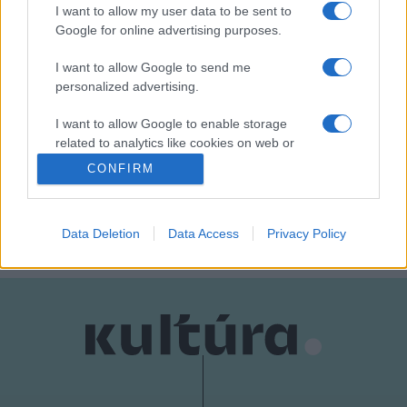
I want to allow my user data to be sent to
Nagyító alatt a filmplakát
Google for online advertising purposes.
A filmplakát elsősorban a filmalkotás eladhatóságát
szolgálja, elsődleges célja tehát az, hogy felhívja az
I want to allow Google to send me
personalized advertising.
emberek figyelmét a mozikba kerülő filmre és rávegye őket
arra, hogy el is látogassanak a vetítésre. E megállapítás
I want to allow Google to enable storage
szerint a filmplakát csupán reklám, ez azonban nem igaz:
related to analytics like cookies on web or
device identifiers in apps.
sokkal több annál. Kenczler Marci grafikus, valamint a Magyar
CONFIRM
Filmplakát Kiállítás szervezőinek segítségével utána jártunk,
I want to allow Google to enable storage
mégis mennyivel több.
related to functionality of the website or app.
Data Deletion
Data Access
Privacy Policy
I want to allow Google to enable storage
related to personalization.
I want to allow Google to enable storage
related to security, including authentication
functionality and fraud prevention, and other
user protection.